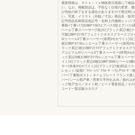
最新情報は、Ｏｎｓｉｔｅ物販発注画面にて確認
い。なお、掲載部品は、予告なく仕様の変更、価
び供給の終了をする場合がありますので発注時に
い。写真・イラスト（外観／寸法）商品名・販売
記号部品名称部品色記号・名称上代価格ヒンジ/ス
番類<丁番>172S8BP1963エアパス5型エアパス
ベール丁番スペーサー(1枚)S(ブラック系)(1枚)
可能□8BP2118アフェクトクオネスグラースブ
ⅢリベールⅡ丁番スペーサー(扉用)H(ホワイト)S(ブ
枚)□8BP2118ルシエール丁番スペーサー(扉用)H(
ラック系)(1枚)□8BP2119アフェクトクオネス
アユピテルⅢリベールⅡ丁番スペーサー(枠用)H(ホ
ック系)(20枚)□8BP2119ルシエール丁番スペーサ
イト)S(ブラック系)(20枚)□8BP3006リベール
サー(本体)H(ホワイト)S(ブラック)(1枚)部品リ
レセント/錠類ﾄﾞｱﾁｪｰﾝ/ﾄﾞｱｸﾛｰｻﾞｰ/引戸ｸﾛｰｻ
パー/丁番類ポスト／ネームプレートフランス落し
バー/シール類戸車／滑車引手外れ止め／振れ止
ック類戸当り／タイト材／ビード電装部品／その
コード一覧旧版カタログ