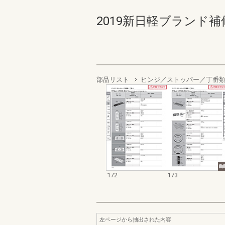
2019新日軽ブランド補修部
部品リスト
ヒンジ／ストッパー／丁番
172
173
左ページから抽出された内容