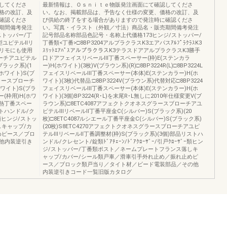
してくださ
最新情報は、Ｏｓｎｉｔｅ物販発注画面にて確認してくださ
格の改訂、及
い。なお、掲載部品は、予告なく仕様の変更、価格の改訂、及
確認くださ
び供給の終了をする場合がありますので発注時に確認くださ
期間備考発注
い。写真・イラスト（外観／寸法）商品名・販売期間備考発注
トッパー/丁
記号部品名称部品色記号・名称上代価格173ヒンジ/ストッパー/
6型ユピテルⅡリ
丁番類<丁番>□8BP3204アルプラクラスK3エアパスｱﾙﾌﾟﾗｸﾗｽK3
クリモにも使用
ｽﾘｯﾄｴｱﾊﾟｽアルプラクラスK3テラスドアアルプラクラスK3勝手
ローチアユピテル
口ドアフェイスリベールⅢ丁番スペーサー(枠)E(ステンカラ
ラック系)(1
ー)H(ホワイト)(3枚)V(ブラウン系)(R)□8BP3224R(L)□8BP3224L
ホワイト)S(ブ
フェイスリベールⅢ丁番スペーサー(本体)E(ステンカラー)H(ホ
グラースブローチ
ワイト)(3枚)代替品:□8BP3224V(ブラウン系)代替対応□8BP3224
ワイト)S(ブラ
フェイスリベールⅢ丁番スペーサー(本体)E(ステンカラー)H(ホ
ー(枠用)H(ホワ
ワイト)(3個)BP3224(R･L)を末尾R･L無しに2010年仕様変更V(ブ
Ⅱ断熱丁番スペー
ラウン系)□8ETC4087アフェクトクオネスグラースブローチアユ
ストハンドル/ク
ピテルⅢリベールⅡ丁番平座金C(シルバー)S(ブラック系)(20
ﾞｰ類ヒンジ/ストッ
枚)□8ETC4087ルシエール丁番平座金C(シルバー)S(ブラック系)
キャップ/カ
(20枚)S8ETC4270アフェクトクオネスグラースブローチアユピ
めピース／ブロ
テルⅢリベールⅡ丁番調整材(枠)S(ブラック系)(3個)部品リストハ
他内装逆引き
ンドル/クレセント/錠類ﾄﾞｱﾁｪｰﾝ/ﾄﾞｱｸﾛｰｻﾞｰ/引戸ｸﾛｰｻﾞｰ類ヒン
ジ/ストッパー/丁番類ポスト／ネームプレートフランス落しキ
ャップ/カバー/シール類戸車／滑車引手外れ止め／振れ止めピ
ース／ブロック類戸当り／タイト材／ビード電装部品／その他
内装逆引きコード一覧旧版カタログ