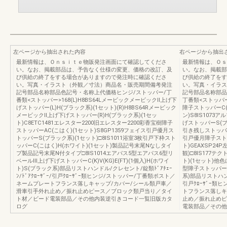
左ページから抽出された内容
右ページから抽出
最新情報は、Ｏｎｓｉｔｅ物販発注画面にて確認してくださ
最新情報は、Ｏｓ
い。なお、掲載部品は、予告なく仕様の変更、価格の改訂、及
い。なお、掲載部
び供給の終了をする場合がありますので発注時に確認くださ
び供給の終了をす
い。写真・イラスト（外観／寸法）商品名・販売期間備考発注
い。写真・イラス
記号部品名称部品色記号・名称上代価格ヒンジ/ストッパー/丁
記号部品名称部品
番類<ストッパー>168(L)H8BS64LメービックメービックⅡ上げ下
丁番類<ストッパー
げストッパー(L)H(ブラック系)(1セット)(R)H8BS64Rメービック
障子ストッパーC(
メービックⅡ上げ下げストッパー(R)H(ブラック系)(1セッ
ン)S8IS107
ト)C8ETC1481エレスター2200旧エレスター2200彩香宝樹障子
げストッパーS(ブ
ストッパーAC(こはく)(1セット)S8GP1359フェイス引戸優月ス
引き残しストッパー
トッパーS(ブラック系)(1セット)□8IS1011浴室3枚引戸下枠スト
引戸優月障子ストッ
ッパーC(こはく)H(ホワイト)(1セット)製品記号末尾Nなしタイ
ト)GEAXSP24P
プ製品記号末尾N付タイプ□8IS1014エアパス5型エアパス6型リ
観)□8IS177
ベールⅢ上げ下げストッパーC(K)V(KG)E(FT)(1個入)H(ホワイ
ト)(1セット)他色
ト)S(ブラック系)部品リストハンドル/クレセント/錠類ﾄﾞｱﾁｪｰ
型障子ストッパー(C
ﾝ/ﾄﾞｱｸﾛｰｻﾞｰ/引戸ｸﾛｰｻﾞｰ類ヒンジ/ストッパー/丁番類ポスト／
系)部品リストハンド
ネームプレートフランス落しキャップ/カバー/シール類戸車／
引戸ｸﾛｰｻﾞｰ類
滑車引手外れ止め／振れ止めピース／ブロック類戸当り／タイ
トフランス落しキ
ト材／ビード電装部品／その他内装逆引きコード一覧旧版カタ
止め／振れ止めピ
ログ
電装部品／その他