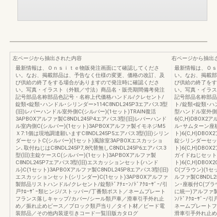
左ページから抽出された内容
右ページから抽出
最新情報は、Ｏｎｓｉｔｅ物販発注画面にて確認してくださ
最新情報は、Ｏｓ
い。なお、掲載部品は、予告なく仕様の変更、価格の改訂、及
い。なお、掲載部
び供給の終了をする場合がありますので発注時に確認くださ
び供給の終了をす
い。写真・イラスト（外観／寸法）商品名・販売期間備考発注
い。写真・イラス
記号部品名称部品色記号・名称上代価格ハンドル/クレセント/
記号部品名称部品
錠類<錠類･ハンドル･シリンダー>114C8NDL245P3エアパス3型
ト/錠類<錠類･ハ
(旧)レバーハンドル室外側C(シルバー)(1セット)TRAIN復活
型ハンドル室外側C
3APBOXアルファ製C8NDL245P4エアパス3型(旧)レバーハンド
6(C,H)DBOX
ル室内側C(シルバー)(1セット)3APBOXアルファ製イモネジM5
ル･サムターン座板
Ｘ7:1個は現地調達願いますC8NDL245P5エアパス3型(旧)シリン
ト)6(C,H)DB
ダーセットC(シルバー)(1セット)風除室3APBOXエスカッショ
錠シリンダーセット
ン､取付ねじはC8NDL245P7,8代替無しC8NDL245P6エアパス3
ト)6(C,H)DB
型(旧)主錠ケースC(シルバー)(1セット)3APBOXアルファ製
ガイドねじセットC
C8NDL245P7エアパス3型(旧)エスカッションセット(ハンド
ト)6(C,H)DB
ル)C(1セット)3APBOXアルファ製C8NDL245P8エアパス3型(旧)
C(ブラウン)(1セッ
エスカッションセット(シリンダー)C(1セット)3APBOXアルファ
ルファ製C8NDL
製部品リストハンドル/クレセント/錠類ﾄﾞｱﾁｪｰﾝ/ﾄﾞｱｸﾛｰｻﾞｰ/引
ン･座板付C(ブラウン
戸ｸﾛｰｻﾞｰ類ヒンジ/ストッパー/丁番類ポスト／ネームプレート
に統一)アルファ製
フランス落しキャップ/カバー/シール類戸車／滑車引手外れ止
ﾝ/ﾄﾞｱｸﾛｰｻﾞ
め／振れ止めピース／ブロック類戸当り／タイト材／ビード電
ネームプレートフ
装部品／その他内装逆引きコード一覧旧版カタログ
滑車引手外れ止め