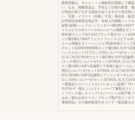
最新情報は、Ｏｎｓｉｔｅ物販発注画面にて確認
い。なお、掲載部品は、予告なく仕様の変更、価
び供給の終了をする場合がありますので発注時に
い。写真・イラスト（外観／寸法）商品名・販売
記号部品名称部品色記号・名称上代価格ハンドル/
錠類<錠類･ハンドル･シリンダー>86□8DL1563
イスユピテルⅢリベールⅡルシエール両開きダミー
室外側グリップG(YJ)S(ブラック系)(1セット)GD
ック製S8DL1564アフェクトフェイスユピテルⅢ
エール両開きダミーハンドル7型室外側グリップS
(1セット)GDKB7BM美和ロック製□8DL161P1
ハンドルセットC(ブロンズ)H(シルバー)(1セット)D
(C,S,T,8,F)DTBOXウエスト製C8DL161P2店
(ラッチ用)C(シルバー)(1セット)DTBOX､(C,S,T,8
スト製C8DL162P1店舗用ドア本締り錠ケース(
用)C(シルバー)(1セット)DTBOX､(C,S,T,8,F)
B/S:29□8DL162P2店舗用ドアシリンダーサム
ロンズ)H(シルバー)(1セット)DTBOX､(C,S,T,8,
ト製部品リストハンドル/クレセント/錠類ﾄﾞｱﾁｪｰﾝ/ﾄ
引戸ｸﾛｰｻﾞｰ類ヒンジ/ストッパー/丁番類ポスト
トフランス落しキャップ/カバー/シール類戸車／
止め／振れ止めピース／ブロック類戸当り／タイ
電装部品／その他内装逆引きコード一覧旧版カタ