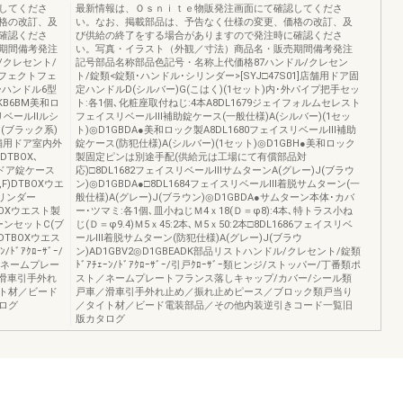
してくださ
最新情報は、Ｏｓｎｉｔｅ物販発注画面にて確認してくださ
格の改訂、及
い。なお、掲載部品は、予告なく仕様の変更、価格の改訂、及
確認くださ
び供給の終了をする場合がありますので発注時に確認くださ
期間備考発注
い。写真・イラスト（外観／寸法）商品名・販売期間備考発注
クレセント/
記号部品名称部品色記号・名称上代価格87ハンドル/クレセン
アフェクトフェ
ト/錠類<錠類･ハンドル･シリンダー>[SYJ□47S01]店舗用ドア固
ハンドル6型
定ハンドルD(シルバー)G(こはく)(1セット)内･外パイプ把手セッ
KB6BM美和ロ
ト:各1個､化粧座取付ねじ:4本A8DL1679ジェイフォルムセレスト
リベールⅡルシ
フェイスリベールⅢ補助錠ケース(一般仕様)A(シルバー)(1セッ
(ブラック系)
ト)◎D1GBDA●美和ロック製A8DL1680フェイスリベールⅢ補助
店舗用ドア室内外
錠ケース(防犯仕様)A(シルバー)(1セット)◎D1GBH●美和ロック
TBOX､
製固定ピンは別途手配(供給元は工場にて有償部品対
舗用ドア錠ケース
応)□8DL1682フェイスリベールⅢサムターンA(グレー)J(ブラウ
,F)DTBOXウエ
ン)◎D1GBDA●□8DL1684フェイスリベールⅢ着脱サムターン(一
シリンダー
般仕様)A(グレー)J(ブラウン)◎D1GBDA●サムターン本体･カバ
DTBOXウエスト製
ー･ツマミ:各1個､皿小ねじＭ4ｘ18(Ｄ＝φ8):4本､特トラス小ね
ターンセットC(ブ
じ(Ｄ＝φ9.4)Ｍ5ｘ45:2本､Ｍ5ｘ50:2本□8DL1686フェイスリベ
F)DTBOXウエス
ールⅢ着脱サムターン(防犯仕様)A(グレー)J(ブラウ
ﾞｱｸﾛｰｻﾞｰ/
ン)AD1GBV2◎D1GBEADK部品リストハンドル/クレセント/錠類
／ネームプレー
ﾄﾞｱﾁｪｰﾝ/ﾄﾞｱｸﾛｰｻﾞｰ/引戸ｸﾛｰｻﾞｰ類ヒンジ/ストッパー/丁番類ポ
滑車引手外れ
スト／ネームプレートフランス落しキャップ/カバー/シール類
ト材／ビード
戸車／滑車引手外れ止め／振れ止めピース／ブロック類戸当り
ログ
／タイト材／ビード電装部品／その他内装逆引きコード一覧旧
版カタログ