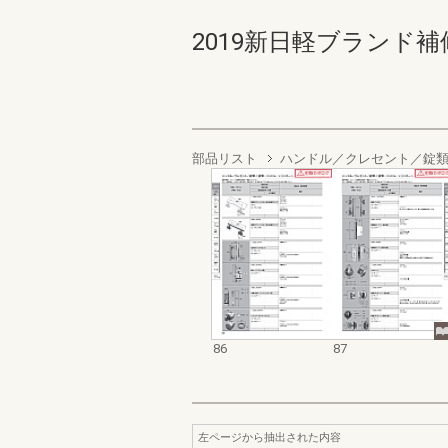
2019新日軽ブランド補修
部品リスト
ハンドル／クレセント／錠
86
87
左ページから抽出された内容