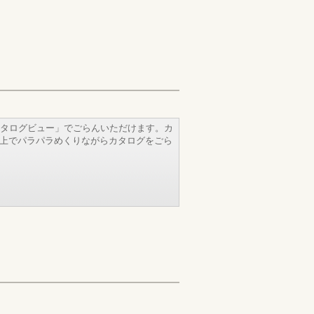
タログビュー」でごらんいただけます。カ
b上でパラパラめくりながらカタログをごら