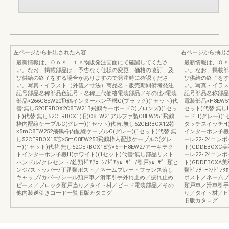
左ページから抽出された内容
右ページから抽出
最新情報は、Ｏｎｓｉｔｅ物販発注画面にて確認してくださ
最新情報は、Ｏｓ
い。なお、掲載部品は、予告なく仕様の変更、価格の改訂、及
い。なお、掲載部
び供給の終了をする場合がありますので発注時に確認くださ
び供給の終了をす
い。写真・イラスト（外観／寸法）商品名・販売期間備考発注
い。写真・イラス
記号部品名称部品色記号・名称上代価格電装部品／その他<電装
記号部品名称部品
部品>266C8EW20飛鶴インターホン子機C(ブラック)(1セット)代
電装部品>H8EW
替:無し52CERBOX2C8EW21B飛鶴キーボードC(ブロンズ)(1セッ
セット)代替:無し
ト)代替:無し52CERBOX1(旧)C8EW21アルファ製C8EW251飛鶴
ードH(グレー)(
枠内配線ケーブルC(グレー)(1セット)代替:無し52CERBOX12芯
タッチスイッチH(
×5mC8EW252飛鶴枠内配線ケーブルC(グレー)(1セット)代替:無
インターホン子機C
し52CERBOX18芯×5mC8EW253飛鶴枠内配線ケーブルC(グレ
ーレ22･24コン
ー)(1セット)代替:無し52CERBOX18芯×5mH8EW27アーキテク
ト)GDDEBOXC
トインターホン子機H(ホワイト)(1セット)代替:無し部品リスト
ーレ22･24コンポ
ハンドル/クレセント/錠類ﾄﾞｱﾁｪｰﾝ/ﾄﾞｱｸﾛｰｻﾞｰ/引戸ｸﾛｰｻﾞｰ類ヒ
ト)GDDEBOX
ンジ/ストッパー/丁番類ポスト／ネームプレートフランス落し
類ﾄﾞｱﾁｪｰﾝ/ﾄﾞ
キャップ/カバー/シール類戸車／滑車引手外れ止め／振れ止め
ポスト／ネームプ
ピース／ブロック類戸当り／タイト材／ビード電装部品／その
類戸車／滑車引手
他内装逆引きコード一覧旧版カタログ
り／タイト材／ビ
旧版カタログ