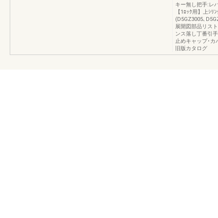
キー無し把手:レ
【1ﾛｯｸ用】上ｼﾘﾝﾀﾞ
(D5GZ3005､
展開図部品リスト
ンス落し丁番引手
止めキャップ･カ
旧版カタログ