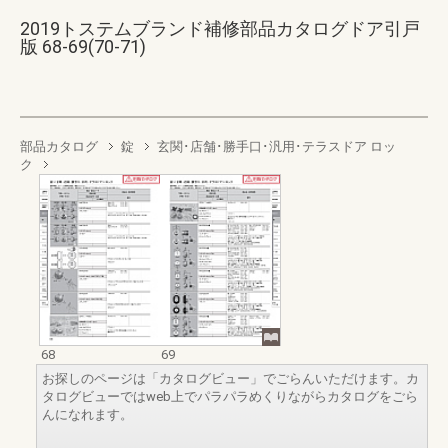
2019トステムブランド補修部品カタログドア引戸
版 68-69(70-71)
部品カタログ
錠
玄関･店舗･勝手口･汎用･テラスドア ロッ
ク
68
69
お探しのページは「カタログビュー」でごらんいただけます。カ
タログビューではweb上でパラパラめくりながらカタログをごら
んになれます。