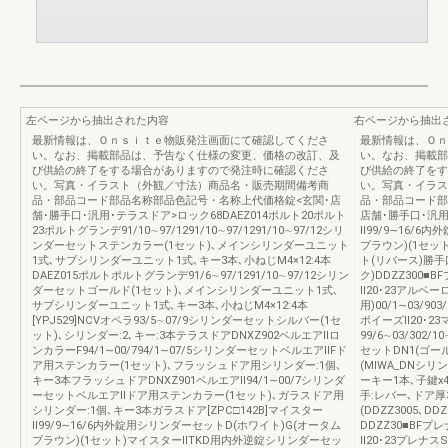
左ページから抽出された内容
右ページから抽出
最新情報は、Ｏｎｓｉｔｅ物販発注画面にて確認してくださ
最新情報は、Ｏｎ
い。なお、掲載部品は、予告なく仕様の変更、価格の改訂、及
い。なお、掲載部
び供給の終了をする場合がありますので発注時に確認くださ
び供給の終了をす
い。写真・イラスト（外観／寸法）商品名・販売期間備考商
い。写真・イラス
品・部品コード部品名称部品色記号・名称上代価格錠<玄関･店
品・部品コード部
舗･勝手口･汎用･テラスドア>ロック68DAEZ014ポルト20ポルト
店舗･勝手口･汎用
23ポルトグランデ91/10∼97/1291/10∼97/1291/10∼97/12シリ
Ⅱ99/9∼16/
ンダーセットステンカラー(1セット)､メインシリンダーユニット
ブラウン)(1セッ
1式､サブシリンダーユニット1式､キー3本､小ねじM4×12:4本
ト(リバース)勝手
DAEZ015ポルトポルトグランデ91/6∼97/1291/10∼97/12シリン
ク)DDZZ300■B
ダーセットゴールド(1セット)､メインシリンダーユニット1式､
Ⅱ20･23アルベー
サブシリンダーユニット1式､キー3本､小ねじM4×12:4本
用)00/1∼03/903/
[YPJ529]NCVオペラ93/5∼07/9シリンダーセットシルバー(1セ
ボイーズⅡ20･2
ット)､シリンダー:2､キー:3本テラスドアDNXZ902ベルエアⅡロ
99/6∼03/302/1
ンカラーF94/1∼00/794/1∼07/5シリンダーセットベルエアⅡFド
セットDN1(ゴー
ア用ステンカラー(1セット)､フラッシュドア用シリンダー:1個､
(MIWA_DNシ
キー3本フラッシュドアDNXZ901ベルエアⅡ94/1∼00/7シリンダ
ーキー1本､子鍵
ーセットベルエアⅡドア用ステンカラー(1セット)､ガラスドア用
手:レバー､ドア厚3
シリンダー:1個､キー3本ガラスドア[ZPC□142B]マイスター
(DDZZ3005､DDZ
Ⅱ99/9∼16/6内外錠用シリンダーセットD(ホワイト)G(オータム
DDZZ30■BFプ
ブラウン)(1セット)マイスターⅡTKD用内外逆錠シリンダーセッ
Ⅱ20･23プレナス