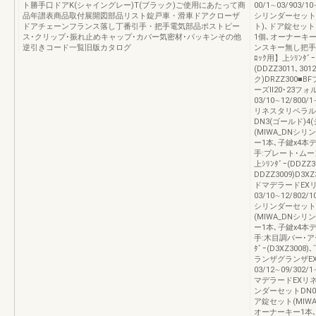
ト勝手口ドアK(シャイングレー)T(ブラック)ご使用にあたって商
00/1∼03/903/10
品年譜表商品取付展開図部品リスト錠戸車・滑車ドアクローザ
シリンダーセットD
ドアチェーンフランス落し丁番引手・把手電気部品ポストピー
ト)､ドア錠セット
ス･クリップ･振れ止めキャップ･カバー気密材･パッキンその他
1個､オーナーキー
逆引きコード一覧旧版カタログ
ンスキー無し把手:
ﾛｯｸ用】上ｼﾘﾝﾀﾞｰ(
(DDZZ3011､30
ク)DRZZ300■
ーズⅡ20･23フォ
03/10∼12/800/1
リネスタリペラル01
DN3(ゴールド)
(MIWA_DNシ
ー1本､子鍵x4
手:プレート･ムー
上ｼﾘﾝﾀﾞｰ(DDZZ3
DDZZ3009)D
ドマデラードEX
03/10∼12/802/1
シリンダーセット
(MIWA_DNシ
ー1本､子鍵x4
手:木目調バー･ア
ﾀﾞｰ(D3XZ3008
ランザグランザE
03/12∼09/302/1
マデラードEXリネスタ
ンダーセットDN01
ア錠セット(MIW
オーナーキー1本