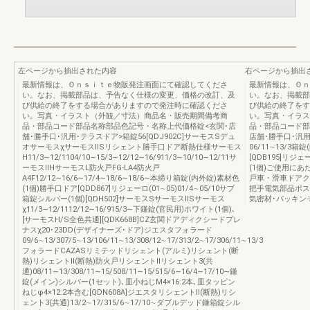
左ページから抽出された内容
右ページから抽出
最新情報は、Ｏｎｓｉｔｅ物販発注画面にて確認してくださ
最新情報は、Ｏｎ
い。なお、掲載部品は、予告なく仕様の変更、価格の改訂、及
い。なお、掲載部
び供給の終了をする場合がありますので発注時に確認くださ
び供給の終了をす
い。写真・イラスト（外観／寸法）商品名・販売期間備考商
い。写真・イラス
品・部品コード部品名称部品色記号・名称上代価格錠<玄関･店
品・部品コード部
舗･勝手口･汎用･テラスドア>箱錠56[QDJ902C]サーモスSデュ
店舗･勝手口･汎用
オサーモスχサーモスⅡSリシェント勝手口ドア断熱仕様サーモス
06/11∼13/3
H11/3∼12/1104/10∼15/3∼12/12∼16/911/3∼10/10∼12/11サ
[QDB195]リジェ
ーモスⅡHサーモスL防火戸FG-LA4防火戸
(1個)ご使用に
A4F12/12∼16/6∼17/4∼18/6∼18/6∼本締り箱錠(内外錠)素材色
戸車・滑車ドアク
(1個)勝手口ドア[QDD867]リジェーロ(01∼05)01/4∼05/10サブ
把手電気部品ポス
箱錠シルバー(1個)[QDH502]サーモスSサーモスⅡSサーモス
気密材･パッキン
χ11/3∼12/1112/12∼16/915/3∼下鎌錠(官民用)ホワイト(1個)､
[サーモスH/S全色共通][QDK668B]CZ玄関ドアディクシードプレ
ナスχ20･23DD(デザイナーズ･ドア)ジエスタフォラード
09/6∼13/307/5∼13/106/11∼13/308/12∼17/313/2∼17/306/11∼13/3
フォラードCAZASリミテッドリシェント(アルミ)リシェント(断
熱)リシェントⅡ(断熱)防火戸リシェントⅡリシェント3(共
通)08/11∼13/308/11∼15/508/11∼15/515/6∼16/4∼17/10∼鎌
錠(メイン)シルバー(1セット)､皿小ねじM4×16:2本､皿タッピン
ねじφ4×12:2本含む[QDN608A]ジエスタリシェントⅡ(断熱)リシ
ェント3(共通)13/2∼17/315/6∼17/10∼ダブルデッド鎌箱錠シル