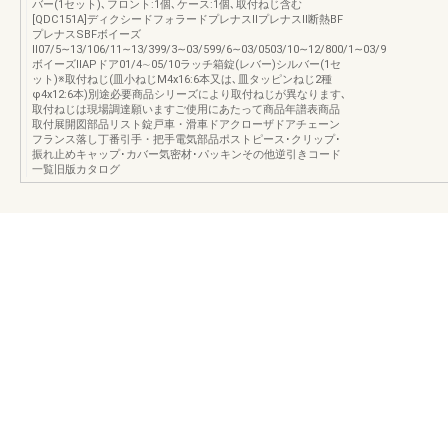
バー(1セット)､フロント:1個､ケース:1個､取付ねじ含む
[QDC151A]ディクシードフォラードプレナスⅡプレナスⅡ断熱BF
プレナスSBFボイーズ
Ⅱ07/5∼13/106/11∼13/399/3∼03/599/6∼03/0503/10∼12/800/1∼03/9
ボイーズⅡAPドア01/4∼05/10ラッチ箱錠(レバー)シルバー(1セ
ット)※取付ねじ(皿小ねじM4x16:6本又は､皿タッピンねじ2種
φ4x12:6本)別途必要商品シリーズにより取付ねじが異なります､
取付ねじは現場調達願いますご使用にあたって商品年譜表商品
取付展開図部品リスト錠戸車・滑車ドアクローザドアチェーン
フランス落し丁番引手・把手電気部品ポストピース･クリップ･
振れ止めキャップ･カバー気密材･パッキンその他逆引きコード
一覧旧版カタログ