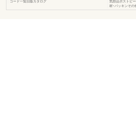
コード一覧旧版カタログ
気部品ポストピー
材･パッキンその