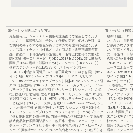
左ページから抽出された内容
右ページから抽出
最新情報は、Ｏｎｓｉｔｅ物販発注画面にて確認してくださ
最新情報は、Ｏｎ
い。なお、掲載部品は、予告なく仕様の変更、価格の改訂、及
い。なお、掲載部
び供給の終了をする場合がありますので発注時に確認くださ
び供給の終了をす
い。写真・イラスト（外観／寸法）商品名・販売期間備考商
い。写真・イラス
品・部品コード部品名称部品色記号・名称上代価格その他<玄
品・部品コード部
関･店舗･勝手口引戸>464[(R)QDD□351R][(L)QDD□351L]断熱玄
玄関･店舗･勝手口引戸
関引戸00/4∼縦框上部振れ止めE(ステンカラー)U(アンバー)(1
ブ03/12∼09/
個)※ステンカラー色はLの設定なしY(シャイングレー)
ューブエルムーブ
[QDD□374]断熱玄関引戸00/4∼格子固定ガイドC(まき調)D(ホワ
03/12∼09/309
イト)(1個)U(アンバー)Y(ブロンズ)[PCT408120]ガゼリア
ワイト(1個)[ZJ
02/4∼08/2ガラスライナーブラック(1個)[JNP34C]リシェント引
ルバー(1セット
戸SG仕様玄関引戸K6シリーズ11/3∼05/9∼ガラスライナー19㎜
ト､吸着板､ロープ固
ブラック(1個)､その他玄関引戸k6シリーズ【リシェント】:左縦
ノーバス87/2∼
框､右召外框､右縦框､左召内框[JNP35C]リシェント引戸SG仕様
スライディングドア
玄関引戸K6シリーズ11/3∼05/9∼ガラスライナー21㎜ブラック
Ⅱ87/2∼93/5
(1個)玄関引戸K6シリーズ障子全般H:21㎜×W:12㎜×L:25㎜リシェ
ーバス･ノーバスⅡ枠
ント:外障子下桟､内障子下桟[JNP37B]リシェント引戸SG仕様
[(L)JNP452
11/3∼セッティングブロック ガラスライナー(11mm)ブラック
バスⅡ玄関引戸K
(1個)､使用部材:外障子中桟､内障子中桟ご使用にあたって商品年
03/12∼09/314/1
譜表商品取付展開図部品リスト錠戸車・滑車ドアクローザドア
枠カバーアームス
チェーンフランス落し丁番引手・把手電気部品ポストピース･ク
使用にあたって商
リップ･振れ止めキャップ･カバー気密材･パッキンその他逆引き
滑車ドアクローザ