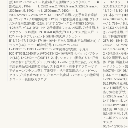
熱)13/12∼17/317/10∼気密材(戸先側用)ブラック(1本)､コード■
ェーロαリジェー
部の記号､1969mm:1､2282mm:2､1982.5mm:3､2295.5mm:4､
エスタ2ジエスタ
2305mm:5､1992mm:6､2500mm:7､2400mm:8､
16/10∼16/10∼
2000.5mm:10､2565.5mm:131:DH20子扉用､2:把手室外台座部
ク(1本)､コード■部の
用､プレナスX子扉用気密材DH23用､2:把手室外台座部用､プレナ
㎜:4､1096㎜:5､16
スX子扉用気密材DH23用､ｸﾞﾙｴ(10/3∼14/12)子扉用3:20枠用､
㎜:13､769㎜:1
4:23枠用､ｸﾞﾙｴ(10/3∼14/12)子扉用5:フォルマEX用､7:特注用､8:
3:K2,K3,K4枠
アヴァントスIS用[QDNT834AL■]防火戸FG-Eジエスタ防火戸FG-
き､7:枠特注用､
Eアパートドアリシェント3(断熱)防火戸リシェント
目､下枠用気密材[Q
Ⅱ13/12∼17/313/2∼17/10∼16/4∼戸当り気密材(戸先用)(防火)ブ
217/10∼18/
ラック(1本)､コード■部の記号､L=2340mm:2340､
746㎜:1､831mm:
L=1930mm:1930､L=2030mm:2030縦枠(戸先側)､子扉用
㎜:7､374.5㎜:8､
[QDNT835L2340]防火戸FG-E13/12∼16/9戸当りパッキンブラッ
2:K6枠単体･片袖･
ク(1本)､L=2340mm[QDPT312L1]リシェントⅡ(断熱)15/6∼戸当
5:枠入隅親子､6:
り気密材Ｆ(戸先用)ブラック(1本)､L=2360ご使用にあたって商品
体･片袖･両袖上枠､
年譜表商品取付展開図部品リスト錠戸車・滑車ドアクローザド
ードリシェント(断
アチェーンフランス落し丁番引手・把手電気部品ポストピース･
熱)07/5∼13/1
クリップ･振れ止めキャップ･カバー気密材･パッキンその他逆引
(1本)､コード■部の記
きコード一覧旧版カタログ
L=1985.5mm:3､
BL3:FRP(洋風)
ェントⅡ(断熱)リシェ
当り気密材(戸先･
L=2295.5mm:1､
L=1198mm:5､L=
L=2400mm:9BL1
開き用､BL5:親子用
風)片開き用､BL9:特
トスISグルエジエ
エスタ
06/6∼10/908/5∼