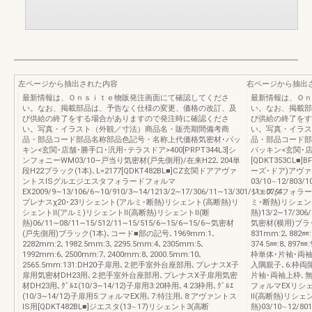
左ページから抽出された内容
右ページから抽出
最新情報は、Ｏｎｓｉｔｅ物販発注画面にて確認してくださ
最新情報は、Ｏｎ
い。なお、掲載部品は、予告なく仕様の変更、価格の改訂、及
い。なお、掲載部
び供給の終了をする場合がありますので発注時に確認くださ
び供給の終了をす
い。写真・イラスト（外観／寸法）商品名・販売期間備考商
い。写真・イラス
品・部品コード部品名称部品色記号・名称上代価格気密材･パッ
品・部品コード部
キン<玄関･店舗･勝手口･汎用･テラスドア>400[PRPT344L3]シ
パッキン<玄関･店
ンフォニーWM03/10∼戸当り気密材(戸先側用)/在来H22､204単
[QDKT353CL
段H22ブラック(1本)､L=2177[QDKT482BL■]CZ玄関ドアアヴァ
ーズ･ドア)アヴァ
ントスISグルエジエスタフォラードフォルマ
03/10∼12/803/1
EX2009/9∼13/106/6∼10/910/3∼14/1213/2∼17/306/11∼13/301/11∼07/4
ジエスタフォラー
プレナスχ20･23リシェント(アルミ･断熱)リシェント(高断熱)リ
ミ･断熱)リシェン
シェントⅡ(アルミ)リシェントⅡ(高断熱)リシェントⅡ(断
熱)13/2∼17/306/
熱)06/11∼08/11∼15/512/11∼15/515/6∼15/6∼15/6∼気密材
気密材(横用)ブラッ
(戸先側用)ブラック(1本)､コード■部の記号､1969mm:1､
831mm:2､882㎜:
2282mm:2､1982.5mm:3､2295.5mm:4､2305mm:5､
374.5㎜:8､897㎜
1992mm:6､2500mm:7､2400mm:8､2000.5mm:10､
枠単体･片袖･両袖､3
2565.5mm:131:DH20子扉用､2:把手室外台座部用､プレナスX子
入隅親子､6:枠両開
扉用気密材DH23用､2:把手室外台座部用､プレナスX子扉用気密
片袖･両袖上枠､無目
材DH23用､ｸﾞﾙｴ(10/3∼14/12)子扉用3:20枠用､4:23枠用､ｸﾞﾙｴ
フォルマEXリシェ
(10/3∼14/12)子扉用5:フォルマEX用､7:特注用､8:アヴァントス
Ⅱ(高断熱)リシェ
IS用[QDKT482BL■]ジエスタ(13∼17)リシェント3(高断
熱)03/10∼12/80