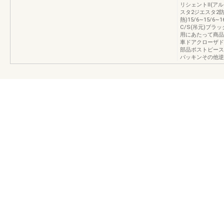
リシェントⅡ(アル
スタ2ジエスタ2
熱)15/6∼15/6∼
C/S(吊元)ブラ
用にあたって商品
車ドアクローザド
部品ポストピース
パッキンその他逆