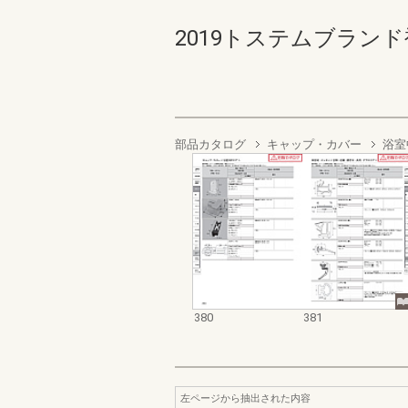
2019トステムブランド補修
部品カタログ
キャップ・カバー
浴室
380
381
左ページから抽出された内容