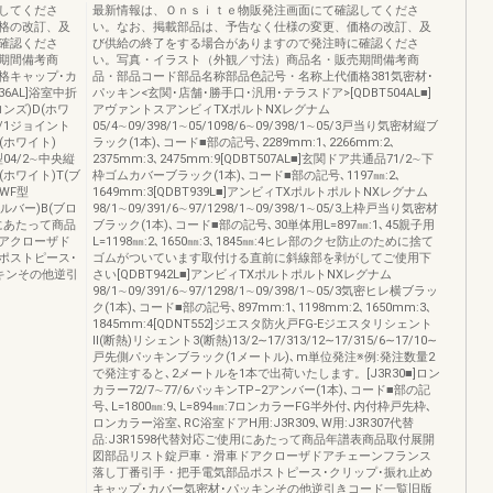
してくださ
最新情報は、Ｏｎｓｉｔｅ物販発注画面にて確認してくださ
格の改訂、及
い。なお、掲載部品は、予告なく仕様の変更、価格の改訂、及
確認くださ
び供給の終了をする場合がありますので発注時に確認くださ
期間備考商
い。写真・イラスト（外観／寸法）商品名・販売期間備考商
格キャップ･カ
品・部品コード部品名称部品色記号・名称上代価格381気密材･
□36AL]浴室中折
パッキン<玄関･店舗･勝手口･汎用･テラスドア>[QDBT504AL■]
ロンズ)D(ホワ
アヴァントスアンビィTXポルトNXレグナム
04/1ジョイント
05/4∼09/398/1∼05/1098/6∼09/398/1∼05/3戸当り気密材縦ブ
(ホワイト)
ラック(1本)､コード■部の記号､2289mm:1､2266mm:2､
F型04/2∼中央縦
2375mm:3､2475mm:9[QDBT507AL■]玄関ドア共通品71/2∼下
(ホワイト)T(ブ
枠ゴムカバーブラック(1本)､コード■部の記号､1197㎜:2､
WF型
1649mm:3[QDBT939L■]アンビィTXポルトポルトNXレグナム
ルバー)B(ブロ
98/1∼09/391/6∼97/1298/1∼09/398/1∼05/3上枠戸当り気密材
用にあたって商品
ブラック(1本)､コード■部の記号､30単体用L=897㎜:1､45親子用
アクローザド
L=1198㎜:2､1650㎜:3､1845㎜:4ヒレ部のクセ防止のために捨て
ポストピース･
ゴムがついています取付ける直前に斜線部を剥がしてご使用下
キンその他逆引
さい[QDBT942L■]アンビィTXポルトポルトNXレグナム
98/1∼09/391/6∼97/1298/1∼09/398/1∼05/3気密ヒレ横ブラッ
ク(1本)､コード■部の記号､897mm:1､1198mm:2､1650mm:3､
1845mm:4[QDNT552]ジエスタ防火戸FG-Eジエスタリシェント
Ⅱ(断熱)リシェント3(断熱)13/2∼17/313/12∼17/315/6∼17/10∼
戸先側パッキンブラック(1メートル)､m単位発注※例:発注数量2
で発注すると､2メートルを1本で出荷いたします。[J3R30■]ロン
カラー72/7∼77/6パッキンTP−2アンバー(1本)､コード■部の記
号､L=1800㎜:9､L=894㎜:7ロンカラーFG半外付､内付枠戸先枠､
ロンカラー浴室､RC浴室ドアH用:J3R309､W用:J3R307代替
品:J3R1598代替対応ご使用にあたって商品年譜表商品取付展開
図部品リスト錠戸車・滑車ドアクローザドアチェーンフランス
落し丁番引手・把手電気部品ポストピース･クリップ･振れ止め
キャップ･カバー気密材･パッキンその他逆引きコード一覧旧版