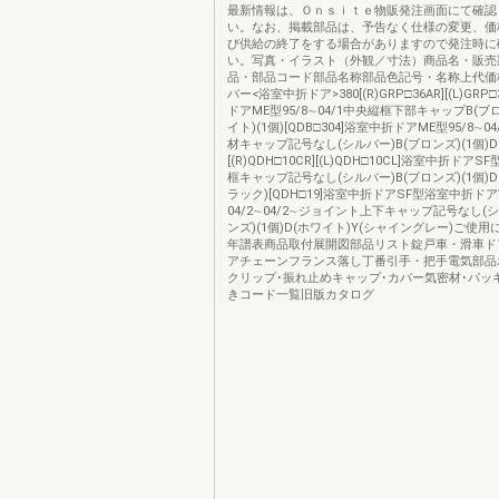
最新情報は、Ｏｎｓｉｔｅ物販発注画面にて確認
い。なお、掲載部品は、予告なく仕様の変更、価
び供給の終了をする場合がありますので発注時に
い。写真・イラスト（外観／寸法）商品名・販売
品・部品コード部品名称部品色記号・名称上代価
バー<浴室中折ドア>380[(R)GRP□36AR][(L)GRP
ドアME型95/8∼04/1中央縦框下部キャップB(ブ
イト)(1個)[QDB□304]浴室中折ドアME型95/8∼
材キャップ記号なし(シルバー)B(ブロンズ)(1個)D
[(R)QDH□10CR][(L)QDH□10CL]浴室中折ドアS
框キャップ記号なし(シルバー)B(ブロンズ)(1個)D
ラック)[QDH□19]浴室中折ドアSF型浴室中折ドア
04/2∼04/2∼ジョイント上下キャップ記号なし(シ
ンズ)(1個)D(ホワイト)Y(シャイングレー)ご使
年譜表商品取付展開図部品リスト錠戸車・滑車ド
アチェーンフランス落し丁番引手・把手電気部品
クリップ･振れ止めキャップ･カバー気密材･パッ
きコード一覧旧版カタログ