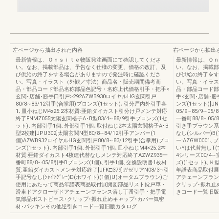
左ページから抽出された内容
右ページから抽出
最新情報は、Ｏｎｓｉｔｅ物販発注画面にて確認してくださ
最新情報は、Ｏｎ
い。なお、掲載部品は、予告なく仕様の変更、価格の改訂、及
い。なお、掲載部
び供給の終了をする場合がありますので発注時に確認くださ
び供給の終了をす
い。写真・イラスト（外観／寸法）商品名・販売期間備考商
い。写真・イラス
品・部品コード部品名称部品色記号・名称上代価格引手・把手<
品・部品コード部
玄関･店舗･勝手口引戸>292AZWB930ロイヤルHG玄関引戸
手<玄関･店舗･勝手
80/8∼83/12引手(合掌用)ブロンズ(1セット)､引分戸内外引手各
ンズ(1セット)[J
1､皿小ねじM4x25:2本材質:亜鉛ダイカスト引分け戸メンテ対応
05/9∼85/9∼05
終了FNMZ055太陽玄関格子A･B型83/4∼88/9引手ブロンズ(1セ
一番町88/8∼05/
ット)､内部引手1個､外部引手1個､取付ねじ2本太陽玄関格子A･B
引き手ブラウン系(1
型2枚建[JPU302]太陽玄関N型80/8∼84/12引手アンバー(1
なし(シルバー)B
個)AZWB932ロイヤルHG玄関引戸80/8∼83/12引手(合掌用)ブロ
ー:AZGW0001
ンズ(1セット)､内部引手1個､外部引手1個､皿小ねじM4×25:2本
いYは代替無しT(ブ
材質:亜鉛ダイカスト4枚建代替なしメンテ対応終了AZWZ935一
4シリーズ00/4∼
番町88/8∼05/8引手Bブロンズ(1個)､引手1個､交換説明書1枚材
ズ)(1セット)､
質:亜鉛ダイカストメンテ対応終了[JFK□379]ガゼリアN08/3∼引
年譜表商品取付展
手記号なし(ｼｬｲﾝｸﾞﾚｰ)D(ホワイト)(1個)U(オータムブラウン)ご
アチェーンフラン
使用にあたって商品年譜表商品取付展開図部品リスト錠戸車・
クリップ･振れ止
滑車ドアクローザドアチェーンフランス落し丁番引手・把手電
きコード一覧旧版
気部品ポストピース･クリップ･振れ止めキャップ･カバー気密
材･パッキンその他逆引きコード一覧旧版カタログ