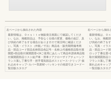
左ページから抽出された内容
右ページから抽出
最新情報は、Ｏｎｓｉｔｅ物販発注画面にて確認してくださ
最新情報は、Ｏｎ
い。なお、掲載部品は、予告なく仕様の変更、価格の改訂、及
い。なお、掲載部
び供給の終了をする場合がありますので発注時に確認くださ
び供給の終了をす
い。写真・イラスト（外観／寸法）商品名・販売期間備考商
い。写真・イラス
品・部品コード部品名称部品色記号・名称上代価格部品取付展
品・部品コード部
開図<部品取付展開図⑧>24ご使用にあたって商品年譜表商品取
ロック丁番位置<
付展開図部品リスト錠戸車・滑車ドアクローザドアチェーンフ
取付展開図部品リ
ランス落し丁番引手・把手電気部品ポストピース･クリップ･振
フランス落し丁番
れ止めキャップ･カバー気密材･パッキンその他逆引きコード一
振れ止めキャップ
覧旧版カタログ
一覧旧版カタログ