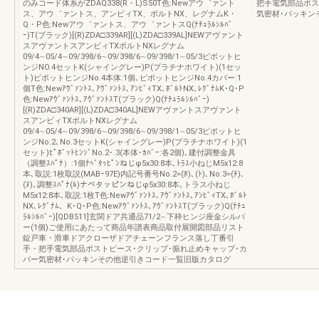
のみコード体系がZDAQ338(R・L)S50T色:Newアウ゛ァント
把手電気部品ポス
ス、アウ゛ァントス、アンビィTX、ボルトNX、レグナムK・
気密材･パッキン
Q・P色:Newアウ゛ァントス、アウ゛ァントスQ(ﾅﾁｭﾗﾙｼﾙﾊﾞ
ｰ)T(ブラック)[(R)ZDA□339AR][(L)ZDA□339AL]NEWアヴァント
スアヴァントスアンビィTXポルトNXレグナム
09/4∼05/4∼09/398/6∼09/398/6∼09/398/1∼05/3ピボットヒ
ンジNO.4セットK(シャイングレー)P(プラチナホワイト)(1セッ
ト)ピボットヒンジNo.4本体:1個､ピボットヒンジNo.4カバー:1
個T色:Newｱｳﾞｧﾝﾄｽ､ｱｳﾞｧﾝﾄｽ､ｱﾝﾋﾞｨTX､ﾎﾞﾙﾄNX､ﾚｸﾞﾅﾑK･Q･P
色:Newｱｳﾞｧﾝﾄｽ､ｱｳﾞｧﾝﾄｽT(ブラック)Q(ﾅﾁｭﾗﾙｼﾙﾊﾞｰ)
[(R)ZDA□340AR][(L)ZDA□340AL]NEWアヴァントスアヴァント
スアンビィTXポルトNXレグナム
09/4∼05/4∼09/398/6∼09/398/6∼09/398/1∼05/3ピボットヒ
ンジNo.2､No.3セットK(シャイングレー)P(プラチナホワイト)(1
セット)ﾋﾟﾎﾞｯﾄﾋﾝｼﾞNo.2･.3(本体･ｶﾊﾞｰ:各2個)､建付調整金具
（調整ｽﾊﾟﾅ）:1個ﾅﾍﾞﾀｯﾋﾟﾝねじφ5x30:8本､ﾄﾗｽ小ねじM5x12:8
本､取説:1枚取説(MABｰ97E)内記号番号No.2=(ﾎ)､(ﾄ)､No.3=(ﾁ)､
(ﾇ)､調整ｽﾊﾟﾅ(ﾙ)ナベタッピンねじφ5x30:8本､トラス小ねじ
M5x12:8本､取説:1枚T色:Newｱｳﾞｧﾝﾄｽ､ｱｳﾞｧﾝﾄｽ､ｱﾝﾋﾞｨTX､ﾎﾞﾙﾄ
NX､ﾚｸﾞﾅﾑ、K･Q･P色:Newｱｳﾞｧﾝﾄｽ､ｱｳﾞｧﾝﾄｽT(ブラック)Q(ﾅﾁｭ
ﾗﾙｼﾙﾊﾞｰ)[QDB511]玄関ドア共通品71/2∼下枠ヒンジ座金シルバ
ー(1個)ご使用にあたって商品年譜表商品取付展開図部品リスト
錠戸車・滑車ドアクローザドアチェーンフランス落し丁番引
手・把手電気部品ポストピース･クリップ･振れ止めキャップ･カ
バー気密材･パッキンその他逆引きコード一覧旧版カタログ