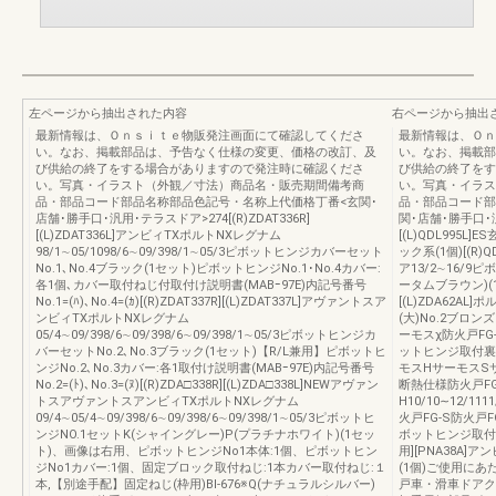
左ページから抽出された内容
右ページから抽出
最新情報は、Ｏｎｓｉｔｅ物販発注画面にて確認してくださ
最新情報は、Ｏｎ
い。なお、掲載部品は、予告なく仕様の変更、価格の改訂、及
い。なお、掲載部
び供給の終了をする場合がありますので発注時に確認くださ
び供給の終了をす
い。写真・イラスト（外観／寸法）商品名・販売期間備考商
い。写真・イラス
品・部品コード部品名称部品色記号・名称上代価格丁番<玄関･
品・部品コード部
店舗･勝手口･汎用･テラスドア>274[(R)ZDAT336R]
関･店舗･勝手口･汎
[(L)ZDAT336L]アンビィTXポルトNXレグナム
[(L)QDL995L
98/1∼05/1098/6∼09/398/1∼05/3ピボットヒンジカバーセット
ック系(1個)[(R)Q
No.1､No.4ブラック(1セット)ピボットヒンジNo.1･No.4カバー:
ア13/2∼16/
各1個､カバー取付ねじ付取付け説明書(MABｰ97E)内記号番号
ータムブラウン)(1個
No.1=(ﾊ)､No.4=(ｶ)[(R)ZDAT337R][(L)ZDAT337L]アヴァントスア
[(L)ZDA62AL
ンビィTXポルトNXレグナム
(大)No.2ブロン
05/4∼09/398/6∼09/398/6∼09/398/1∼05/3ピボットヒンジカ
ーモスχ防火戸FG-L
バーセットNo.2､No.3ブラック(1セット)【R/L兼用】ピボットヒ
ットヒンジ取付裏板素材
ンジNo.2､No.3カバー:各1取付け説明書(MABｰ97E)内記号番号
モスHサーモスS
No.2=(ﾄ)､No.3=(ﾇ)[(R)ZDA□338R][(L)ZDA□338L]NEWアヴァン
断熱仕様防火戸FG
トスアヴァントスアンビィTXポルトNXレグナム
H10/10∼12/111
09/4∼05/4∼09/398/6∼09/398/6∼09/398/1∼05/3ピボットヒ
火戸FG-S防火戸FG-
ンジNO.1セットK(シャイングレー)P(プラチナホワイト)(1セッ
ボットヒンジ取付金
ト)、画像は右用、ピボットヒンジNo1本体:1個、ピボットヒン
用][PNA38A]
ジNo1カバー:1個、固定ブロック取付ねじ:1本カバー取付ねじ:１
(1個)ご使用に
本,【別途手配】固定ねじ(枠用)BI-676※Q(ナチュラルシルバー)
戸車・滑車ドアク