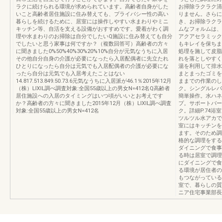
ラクに続けられる環境が求められています。高齢者自身がした
お掃除ラクラク清
いこと高齢者居住施設に住み替えても、プライバシー性の高い
りません。さらに
暮らしを続けるために、居室には操作しやすい水まわりやミニ
き、お掃除ラクラ
キッチン等、自活を支える設備がおすすめです。愛着がわく調
ムなフォルムは、
理や水まわりのお掃除は自分でしたいQ施設に住み替えても自分
アクアセラミック
でしたいと思う家事は何ですか？（複数回答可）高齢者の方々
もキレイを保ちま
に聞きました0%50%40%30%20%10%自分が元気なうちに入居
処理を施して皮脂
その他自分自身の介護が必要になったら入居配偶者に先立たれ
れを落としやすく
ひとりになったら自分は元気でも入居配偶者の介護が必要にな
湯を利用して排水
ったら自分は元気でも入居考えたことはない
まとまったゴミを
14.817.513.849.50.73.6元気なうちに入居派が46.1％2015年12月
ままでの作業のし
（株）LIXIL調べ調査対象:全国55歳以上の男女N=412名Q高齢者
ク。シングルレバ
居住施設への入居のタイミングはいつ頃がいいとお考えです
簡単操作。水ハネ
か？高齢者の方々に聞きました2015年12月（株）LIXIL調べ調査
プ。サポートバー
対象:全国55歳以上の男女N=412名
ク。詳細P.74
ツルツル水アカで
室にはキッチンを
ます。そのため調
格的な調理をする
ダイニングで食事
る時は居室で調理
にダイニングで食
る環境が居住者の
もつながっている
室で、暮らしの質
ニア住宅事業部長