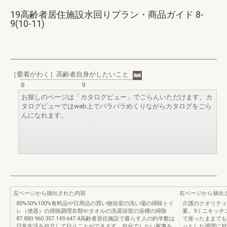
19高齢者居住施設水回りプラン・商品ガイド 8-
9(10-11)
［愛着がわく］高齢者自身がしたいこと
8
9
お探しのページは「カタログビュー」でごらんいただけます。カ
タログビューではweb上でパラパラめくりながらカタログをごら
んになれます。
左ページから抽出された内容
右ページから抽出
80%50%100%食料品や日用品の買い物浴室の洗い場の掃除トイ
介護のクオリティ
レ（便器）の掃除調理衣類やタオルの洗濯浴室の浴槽の掃除
要。9ミニキッチ
87.880.960.357.149.647.4高齢者居住施設で暮らす人の約半数は
で座ったままでも
日常生活を自立して行うことができます。自分でしたい家事を
っとした調理に対