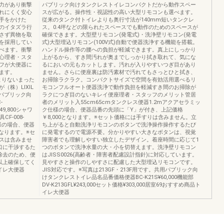
力があり衝撃
パブリック向けタンクレストイレコンパクトだから動作スペー
れにくく安心
スが広がる。操作性・視認性の高い大型リモコンも選べます。
手をかけた
従来のタンク付トイレよりも奥行寸法が140mm短いタンクレ
のイタズラ行
ス。0.4坪などの限られたスペースでも動作のためのスペースが
さず異物を取
確保できます。大型壁リモコン(発電式)・洗浄壁リモコン(発電
を採用してい
式)大型埋込リモコン(100V式)自動で便器洗浄する機能を搭載。
べます。衝撃
ハンドル操作等の腰への負担が軽減できます。真上にしっかり
心理者・スタ
上がるから、すき間汚れが奥までしっかり拭き取れて、気にな
フが大便器に
るにおいの元もカットします。汚れが入りやすいつぎ目があり
ます。
ません。さらに便座裏は防汚素材で汚れてもさっとひと拭き、
あまりないまった
お掃除ラクラク。コンパクトサイズで空間を有効活用選べるリ
株）LIXIL
モコンフルオート便器洗浄で動作負担を軽減すき間のお掃除が
用パブリック向
ラクにつぎ目のないキレイ便座理者・スタッフのメリット管居
-
者のメリット入55cm65cmタンクレス便器1.2mアクアセラミッ
¥49,800シャワ
ク仕様の場合、便器品番の先頭に「Y」が付き、上記価格
CF-008-
￥8,000となります。※セット価格には手すりは含みません。立
仕様の場合、便器
ち上がると自動洗浄リモコンのボタンで洗浄操作操作するたび
となります。※セ
に発電するので電源不要。分かりやすい大きなボタンは、視覚
スは含みませ
障害者でも理解しやすい独立したデザイン。着座時間に応じて1
口に干渉するた
つのボタンで洗浄水量の大・小を切替えます。洗浄壁リモコン
除去のため、便
はJISS0026(高齢者・障害者配慮設計指針)に対応しています。
以上確保してく
見やすさと操作のしやすさに配慮した大型埋込リモコンです。
イレ大便器
JIS対応です。※写真は213GF・213F用です。共用パブリック向
けタンクレストイレ品名品番価格便器BC-K21S¥60,000機能部
DV-K213GFL¥243,000セット価格¥303,000居室69おすすめ商品ト
イレ大便器