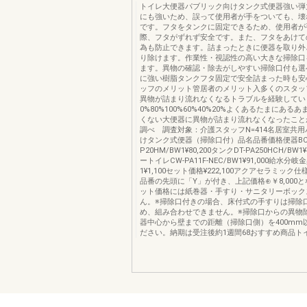
トイレ大便器パブリック向けタンク式便器強い弾
にも強いため、誤って使用者が手をついても、壊
です。フタをタンクに固定できるため、使用者が
際、フタがずれず安全です。また、フタをあけて
為も防止できます。詰まったときに便器を取り外
り除けます。作業性・視認性の高い大きな掃除口
ます。異物の確認・除去がしやすい掃除口付も選
に強い樹脂タンクフタ固定で安全詰まった時も安
ッフのメリット管居者のメリット入多くのスタッ
異物が詰まり流れなくなるトラブルを経験してい
0%80%100%60%40%20%よくあるたまにある
くない大便器に異物が詰まり流れなくなったことが（
調べ 調査対象：介護スタッフN=414名居室共
けタンク式便器（掃除口付）品名品番価格便器BC
P20HM/BW1¥80,200タンクDT-PA250HCH/BW1
ートイレCW-PA11F-NEC/BW1¥91,000給水分岐金具
1¥1,100セット価格¥222,100アクアセラミック
品番の先頭に「Y」が付き、上記価格⊕￥8,000
ット価格には紙巻器・手すり・サニタリーボック
ん。※掃除口付きの場合、床付式の手すりは掃除
め、組み合わせできません。※掃除口からの異物
器中心から壁までの距離（掃除口側）を400mm
ださい。納期は受注後約1週間68おすすめ商品ト