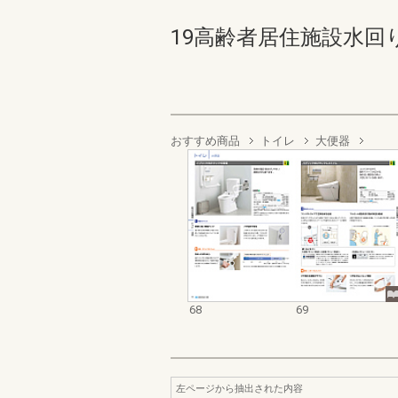
19高齢者居住施設水回りプ
おすすめ商品
トイレ
大便器
68
69
左ページから抽出された内容