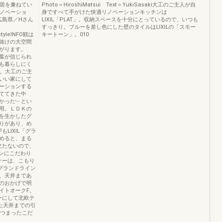
住居を兼ねてい
Photo＝HiroshiMatsui Text＝YukiSasaki大工のご主人が自
リノベーショ
身ですべて手がけた快適リノベーションキッチンは
広島県／Hさん
LIXIL「PLAT」。収納スペースを十分にとっているので、いつも
すっきり。ブルーを差し色にした壁のタイルはLIXILの「スモー
styleINFO観は
キートーン」。010
抜けの大空間
がります。
葉が信じられ
も暮らしにく
家。大工のご主
いい家にして
ーションする
ててきた中
かった﹂とい
用。ＬＤＫの
を生かしたグ
りがあり、め
LIXIL「グラ
めると、まる
立たないので、
ンにこだわり
ナーは、こもり
「グランドライン
、天井まであ
のおかげで明
ワイトオークF。
ルーにして北欧テ
った天井までの引
さ」がつまったこだ