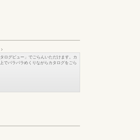
タログビュー」でごらんいただけます。カ
b上でパラパラめくりながらカタログをごら