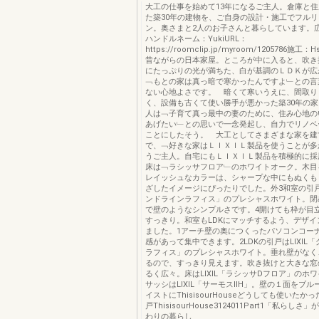
大工の仕事を始めて13年になるご主人。倉庫と
た築30年の建物を、ご自身の設計・施工でフル
ン。奥さまと2人のお子さんと暮らしています。
ハンドルネーム：YukiURL：
https://roomclip.jp/myroom/1205786施工：H
昔ながらの日本家屋。ところが中に入ると、吹き
にたっぷりの光が満ちた、白が基調のＬＤＫが広
﹁もとの家は真っ暗で寒かったんですよ﹂との言
ない心地よさです。 暗くて寒いうえに、間取り
く、設備も古くて使い勝手が悪かった築30年の
人は﹁子育て真っ最中の妻のために、住み心地の
あげたい﹂との思いで一念発起し、自力でリノベ
ことにしたそう。 大工としてさまざまな家を建
で、﹁好きな家はＬＩＸＩＬ製品を使うことが多
うご主人。自宅にもＬＩＸＩＬ製品を積極的に採
床は﹁ラシッサフロア﹂のホワイトオーク。木目
レイッシュなカラーは、シャープな中にもぬくも
ざしたイメージにぴったりでした。外3和室の引戸も
ンドラインラフィス」のプレシャスホワイト。閉
で壁のようなシンプルさです。4開けても枠が目
すっきり。和室もLDKにマッチするよう、デザイ
ました。1アーチ壁の奥につくったパソコンコー
感があって集中できます。2LDKの引戸はLIXIL
ラフィス」のプレシャスホワイト。垂れ壁がなく
るので、すっきり見えます。吹き抜けと大きな窓
るく広々。床はLIXIL「ラシッサDフロア」のホ
サッシはLIXIL「サーモスⅡH」。壁の１面をブ
イストにThisisourHouseどうしても使いたか
戸ThisisourHouse3124011Part1「私らし
わりの暮らし