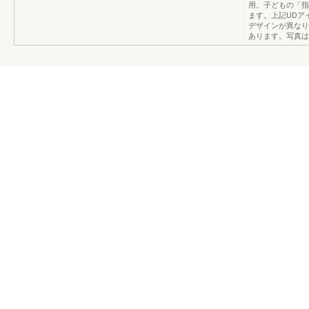
用。子どもの「指
ます。上記UDア
デザインが異なり
あります。写真は