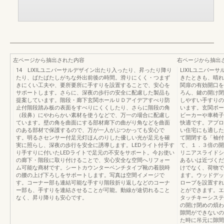
左ページから抽出された内容
右ページから抽出
14 LIXILユニバーサルデザイン出たり入ったり、昇ったり降り
LIXILユニバー
たり、ばたばたしがちな外出前後の時間。滑りにくく・つまず
きたときも、晴れ
きにくい工夫や、要所要所に手すりを設置することで、安心を
関扉の有効開口を
サポートします。さらに、深夜の歩行の安全に配慮した製品も
ろん、鍵の開け閉
提案しています。階段・廊下玄関ホールＵＤアイデアすべり防
しやすい手すりの
止付階段踏み板の表面をすべりにくくしたり、さらに階段の角
います。玄関ポー
（段鼻）にやわらかい素材を使うなどで、万一の場合に配慮し
ビーカーや車椅子
ています。壁の角を曲面にする部材廊下の曲がり角などを曲面
快適です。アプロ
のある部材で保護するので、万が一人がぶつかっても安心で
い住宅にも適した
す。明るさセンサー付足元灯ほんのりした優しい光が足元を確
て開閉する「袖付
実に照らし、深夜の歩行を安全に誘導します。LEDライト付手す
て、１．３倍の開
り手すりに付いたLEDライトで足元の不安をサポート。今お使い
リニアスライドシ
の廊下・階段に取り付けることで、安心安全な空間へリフォー
あるいは近づくだ
ム可能な商材です。シートカウンターベンチタイプ靴の着脱時
けでなく、荷物で
の腰の上げ下ろしをサポートします。写真は空間イメージで
ます。ウッドデッ
す。コーナー部も連結可能な手すり階段折り返しなどのコーナ
ロープを設置すれ
ー部も、手すりを連結させることが可能。動線が途切れること
とができます。エ
なく、昇り降りも安心です。
タッチキーシステ
の開け閉めの煩わ
隙間ができないの
た時に吊元に隙間