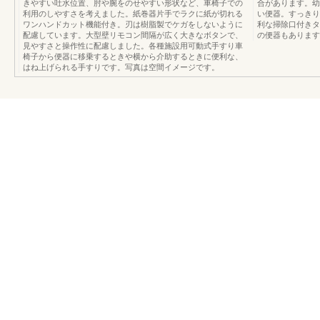
きやすい吐水位置、肘や腕をのせやすい形状など、車椅子での
合があります。幼
利用のしやすさを考えました。紙巻器片手でラクに紙が切れる
い便器。すっきり
ワンハンドカット機能付き。刃は樹脂製でケガをしないように
利な掃除口付きタ
配慮しています。大型壁リモコン間隔が広く大きなボタンで、
の便器もあります
見やすさと操作性に配慮しました。各種施設用可動式手すり車
椅子から便器に移乗するときや横から介助するときに便利な、
はね上げられる手すりです。写真は空間イメージです。