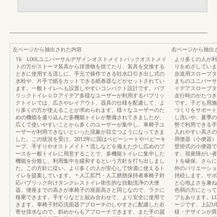
左ページから抽出された内容
右ページから抽出
16 LIXILユニバーサルデザインオストメイトパックオストメイ
より多くの人が利
トの方がストーマ装具から排泄物を捨てたり、装具を交換する
りをめざしていま
ときに使用する流しに、手元で操作できる吐水口引き出し式の
歩道用スロープタ
水栓や、片手で紙をカットできる紙巻器などがセットされてい
まちのユニバーサ
ます。一般トイレへも設置しやすいコンパクト設計です。パブ
イデアスロープタ
リックトイレＵＤアイデア多様なユーザーが利用するパブリッ
走行時のがたつき
クトイレでは、広さやレイアウト、器具の仕様を配慮して、よ
です。子ども用施
り多くの方が使えることが求められます。様々なユーザーのた
づくりをサポート
めの機能を盛り込んだ多機能トイレが整備されてきましたが、
し洗いや、夏季の
広くて使いやすいことから多くのユーザーが集中し、車椅子ユ
勢で利用できる手
ーザーが利用できないといった現象が目立つようになってきま
入れやすい高さの
した。この状況を受け、2012年に国はベビーシートやベビーキ
用便器（小便器）
ープ、手すりやオストメイト＊流しなどを備えた少し広めのブ
壁掛式の小便器で
ースを一般トイレに用意することで、多機能トイレに集中した
す。視覚障がい者
機能を分散し、利用集中を緩和するという方針を打ち出しまし
トを確保、さらに
た。この方針に従い、より多くの人が安心して快適に使えるト
外のバリエーショ
イレを提案しています。＊人工肛門・人工膀胱保持者車椅子対
持続します。サポ
応パブリック向けタンクレストイレ衛生的な自動洗浄の大便
と心地よさを兼ね
器。便座までの高さが車椅子の座面高さと同じなので、ラクに
色弱の方にとって
移乗できます。手すりなどと組み合わせて、より安全に使用で
プもあります。LI
きます。車椅子対応洗面器アプローチのしやすさに配慮した右
ージです。上記U
寄せ排水なので、斜めからもアプローチできます。また手の届
様・デザインが異