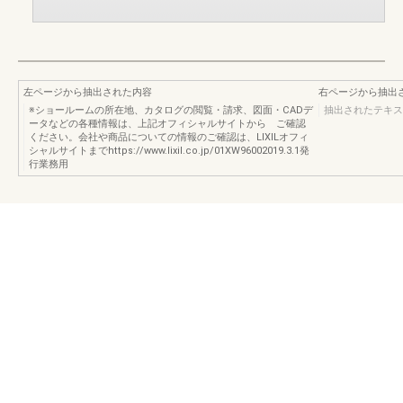
左ページから抽出された内容
右ページから抽出
※ショールームの所在地、カタログの閲覧・請求、図面・CADデ
抽出されたテキス
ータなどの各種情報は、上記オフィシャルサイトから ご確認
ください。会社や商品についての情報のご確認は、LIXILオフィ
シャルサイトまでhttps://www.lixil.co.jp/01XW96002019.3.1発
行業務用