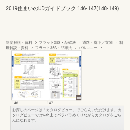
2019住まいのUDガイドブック 146-147(148-149)
制度解説・資料
フラット35S・品確法
通路・廊下／玄関
制
度解説・資料
フラット35S・品確法
バルコニー
146
147
お探しのページは「カタログビュー」でごらんいただけます。カ
タログビューではweb上でパラパラめくりながらカタログをごら
んになれます。