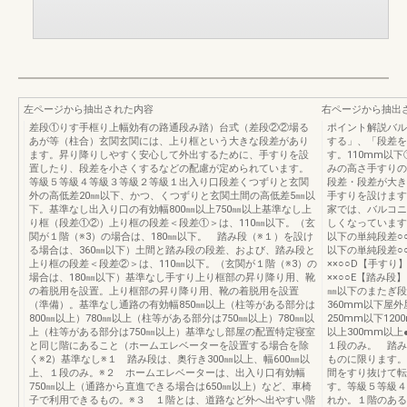
左ページから抽出された内容
右ページから抽出
差段①りす手框り上幅効有の路通段み踏）台式（差段②②場る
ポイント解説バル
あが等（柱合）玄関玄関には、上り框という大きな段差があり
する」、「段差を
ます。昇り降りしやすく安心して外出するために、手すりを設
す。110mm以
置したり、段差を小さくするなどの配慮が定められています。
みの高さ手すりの
等級５等級４等級３等級２等級１出入り口段差くつずりと玄関
段差・段差が大き
外の高低差20㎜以下、かつ、くつずりと玄関土間の高低差5㎜以
手すりを設けます
下。基準なし出入り口の有効幅800㎜以上750㎜以上基準なし上
家では、バルコニ
り框（段差①②）上り框の段差＜段差①＞は、110㎜以下。（玄
しくなっています。等
関が１階（※3）の場合は、180㎜以下。 踏み段（※１）を設け
以下の単純段差○
る場合は、360㎜以下）土間と踏み段の段差、および、踏み段と
以下の単純段差○
上り框の段差＜段差②＞は、110㎜以下。（玄関が１階（※3）の
××○○D【手す
場合は、180㎜以下）基準なし手すり上り框部の昇り降り用、靴
××○○E【踏み段
の着脱用を設置。上り框部の昇り降り用、靴の着脱用を設置
㎜以下のまたぎ段差
（準備）。基準なし通路の有効幅850㎜以上（柱等がある部分は
360mm以下屋外
800㎜以上）780㎜以上（柱等がある部分は750㎜以上）780㎜以
250mm以下12
上（柱等がある部分は750㎜以上）基準なし部屋の配置特定寝室
以上300mm以上
と同じ階にあること（ホームエレベーターを設置する場合を除
１段のみ。 踏み
く※2）基準なし※１ 踏み段は、奥行き300㎜以上、幅600㎜以
ものに限ります。
上、１段のみ。※２ ホームエレベーターは、出入り口有効幅
間をすり抜けて転
750㎜以上（通路から直進できる場合は650㎜以上）など、車椅
す。等級５等級４
子で利用できるもの。※３ １階とは、道路など外へ出やすい階
れか。１階のある