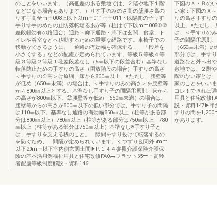
のことをいいます。（高低差のある敷地では、２階や地下１階
下図のＡ・Ｂのい
などになる場合もあります。）りす手のみのさ高の壁腰さ高の
い家：下図のＡ∼
りす手高全mm008上以下以mm011mm011下以隔間の子りす
りの高さ手すりの
手りす手のめたの止防落転場るあが等（柱はで下以mm008①②
以上。※ただし、
差段幅効有の路通合）通路・廊下通路・廊下は玄関、食堂、ト
は、＜手すりのみ
イレや浴室などへ移動するための重要な経路です。車椅子での
子の間隔①原則、
移動ができるように、「通路の有効幅を確保する」、「段差を
（650㎜未満）
小さくする」などの配慮が定められています。等級５等級４等
部分では、手すり
級３等級２等級１段差段差なし（5㎜以下の段差含む）基準なし
道路など外へ出や
転落防止ための手すりの高さ（開放階段の場合）手すりの高さ
敷地では、２階や
＜手すりの全高＞は原則、床から800㎜以上。※ただし、腰壁等
階のない家とは、
が低め（650㎜未満）の場合は、＜手すりのみの高さ＞を腰壁等
家のことをいいま
から800㎜以上とする。基準なし手すり子の間隔①原則、床から
コレ！できれば避
の高さが800㎜以下。②腰壁等が低め（650㎜未満）の場合は、
用具と住宅改修F
腰壁等からの高さが800㎜以下の低い部分では、手すり子の間隔
説・資料147▶
は110㎜以下。基準なし通路の有効幅850㎜以上（柱等がある部
すりの間を1,2
分は800㎜以上）780㎜以上（柱等がある部分は750㎜以上）780
があります。
㎜以上（柱等がある部分は750㎜以上）基準なし※手すり子と
は、手すりを支える桟のこと。 隙間をすり抜けて転落するの
を防ぐため、 間隔が定められています。くつずり玄関外5mm
以下20mm以下室内側玄関土間▶P.１４４参照介護保険介護保
険の基本活用例福祉用具と住宅改修FAQ︻フラット35︼・高齢
者配慮等級制度解説・資料146