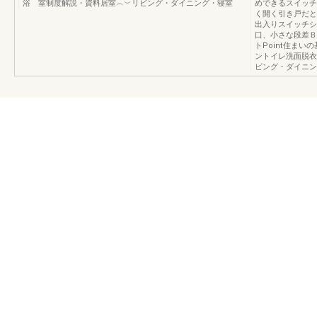
浴 室制度解説・資料居室︵︶リビング・ダイニング・寝室
めできるスイッチ付
く開く引き戸だと
出入りスイッチシ
口、小さな段差Ｂ
トPoint住ま
ントイレ洗面脱
ビング・ダイニン