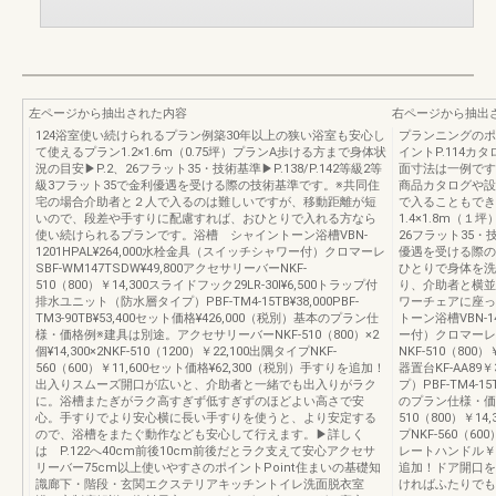
左ページから抽出された内容
右ページから抽出
124浴室使い続けられるプラン例築30年以上の狭い浴室も安心し
プランニングのポ
て使えるプラン1.2×1.6m（0.75坪）プランA歩ける方まで身体状
イントP.114カ
況の目安▶P.2、26フラット35・技術基準▶P.138/P.142等級2等
面寸法は一例です
級3フラット35で金利優遇を受ける際の技術基準です。※共同住
商品カタログや設
宅の場合介助者と２人で入るのは難しいですが、移動距離が短
で入ることもでき
いので、段差や手すりに配慮すれば、おひとりで入れる方なら
1.4×1.8m（
使い続けられるプランです。浴槽 シャイントーン浴槽VBN-
26フラット35・技
1201HPAL¥264,000水栓金具（スイッチシャワー付）クロマーレ
優遇を受ける際の
SBF-WM147TSDW¥49,800アクセサリーバーNKF-
ひとりで身体を洗
510（800）￥14,300スライドフック29LR-30Ⅰ¥6,500トラップ付
り、介助者と横並
排水ユニット（防水層タイプ）PBF-TM4-15TB¥38,000PBF-
ワーチェアに座っ
TM3-90TB¥53,400セット価格¥426,000（税別）基本のプラン仕
トーン浴槽VBN-1
様・価格例※建具は別途。アクセサリーバーNKF-510（800）×2
ー付）クロマーレSB
個¥14,300×2NKF-510（1200）￥22,100出隅タイプNKF-
NKF-510（800
560（600）￥11,600セット価格¥62,300（税別）手すりを追加！
器置台KF-AA8
出入りスムーズ開口が広いと、介助者と一緒でも出入りがラク
プ）PBF-TM4-1
に。浴槽またぎがラク高すぎず低すぎずのほどよい高さで安
のプラン仕様・価
心。手すりでより安心横に長い手すりを使うと、より安定する
510（800）￥14,
ので、浴槽をまたぐ動作なども安心して行えます。▶詳しく
プNKF-560（60
は P.122へ40cm前後10cm前後だとラク支えて安心アクセサ
レートハンドル￥14
リーバー75cm以上使いやすさのポイントPoint住まいの基礎知
追加！ドア開口
識廊下・階段・玄関エクステリアキッチントイレ洗面脱衣室
ければふたりでも