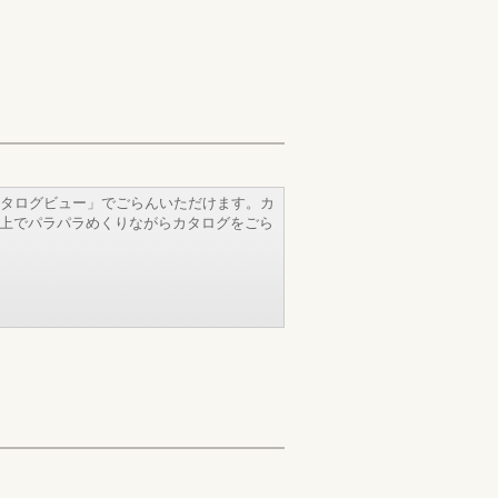
タログビュー」でごらんいただけます。カ
b上でパラパラめくりながらカタログをごら