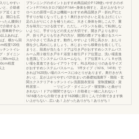
入りしやすい
プランニングのポイントおすすめ商品紹介P.128使いやすさのポ
いと、介助者
イントP.114カタログ紹介P.164∼身体を倒すと、足が上がるヤジ
ドア近くまで
ロベエの原理ー広さは機能ーおすすめ商品開き戸・折れ戸だと
は、開口を広
手すりが短くなってしまう！奥行きが小さいと足を上げにくい
いったん腰掛け
足の上がりにくさを補うために、大きく身体を倒しこんで、重
で介助するス
力を味方につける技です。ただし、バランスを崩して転倒しな
り用車椅子やシ
いように、手すりなどの支えが大切です。開き戸よりも折り
m以上あれば、
戸、折り戸よりも引き戸の方が、開閉の際ドアを避けるスペー
れば、横から回
スが小さくて済みます。動作しやすいよう同じ高さか、おしり
m程度120住
側を少し高めにしましょう。水じまいから移乗台を低くしてし
ッチントイレ
まうと、段差が当たる！ドアは引き戸がおすすめシステムバス
グ・ダイニン
ルーム用２枚引き戸ＢＦ浴室３枚引戸ドア位置は、洗い場直進
80cm以上
を意識してシステムバスルームなら、ドア位置ＲＬ／ＬＲが洗
50cm程度
い場を直進できるレイアウトです。RL(LR)ゆとりのあるサイズ
以上
がおすすめシステムバスルーム 1坪タイプ（1616、1418）で
きれば1620洗い場のスペースにゆとりがあります。奥行きが大
きいと、足が上がりやすい121住まいの基礎知識廊下・階段・玄
関エクステリアキッチントイレ洗面脱衣室浴 室制度解説・資
料居室︵ ︶リビング・ダイニング・寝室狭いと曲がり
きれない！ドアが開閉できない！介助者と一緒に入れない！
1616後ろから介助できます1620横に回りこんで介助できます狭
い上がらない...広いあ！上がったありがち！ありがち！