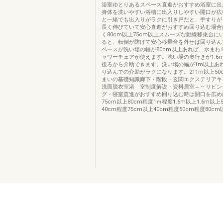
浴室ゆとりあるスペース直進がおすすめ浴室に出
身体を洗いやすい浴槽に出入りしやすい開口が広
と一緒でも出入りがラクに引き戸だと、手すりが
長く伸びていて安心直進がおすすめ回り込む場合
く80cm以上75cm以上スムーズな動線移乗台に
ると、転倒が防げて安心移乗台を外せば回り込ん
ペースが洗い場の幅が80cm以上あれば、水まわ
ャワーチェアが使えます。洗い場の奥行きが1.6
後ろから介助できます。洗い場の幅が1m以上あ
り込んでの介助がラクになります。211m以上50c
まいの基礎知識廊下・階段・玄関エクステリアキ
洗面脱衣室浴 室制度解説・資料居室︵︶リビン
グ・寝室直進がおすすめ回り込む時は開口を広めに
75cm以上80cm程度1ｍ程度1.6m以上1.6m以上
40cm程度75cm以上40cm程度50cm程度80cm