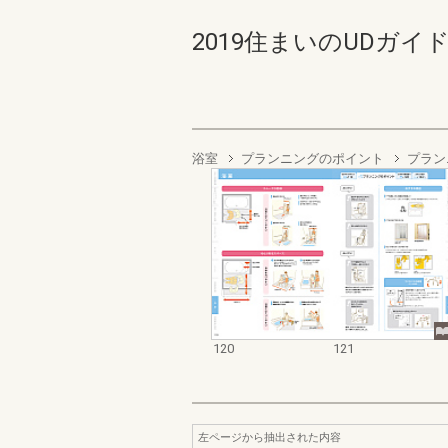
2019住まいのUDガイドブック
浴室
プランニングのポイント
プラン
120
121
左ページから抽出された内容