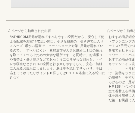
左ページから抽出された内容
右ページから抽出
BATHROOM足元が濡れてすべりやすい空間だから、安心して使
おすすめ商品紹介P
える配慮を浴室114□広い開口、小さな段差の 引き戸で出入り
トプランニングの
スムーズ□暖かい浴室で ヒートショック対策□足元が濡れてい
ーモスX手元で出
るので、 すべりにくい 素材選びが大切お風呂は１日の疲れ
冬場でもヒヤッと
を取ってくつろぐための大切な場所です。と同時に、お湯張り
ャワー・ド・バス
や着替え・暑さ寒さなどでおっくうになりがちな部分も。トイ
おすすめ商品住ま
レや寝室などまわりの空間と行き来しやすくして、安心・気軽
キッチントイレ洗
に入れるお風呂にしましょう。夏は汗を流してサッパリ、冬は
︵ ︶リビング
温まってゆったりポイント▶詳しくはP.１１６浴室に入る蛇口に
で 姿勢をラクに
近づく
の浴槽と 手すり
ろげるのは 足が
▶P.128リビ
室で着替えを準備
体を洗う浴槽に入
だ後、お風呂に入