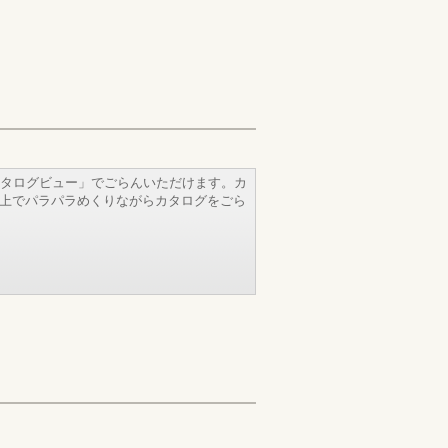
タログビュー」でごらんいただけます。カ
b上でパラパラめくりながらカタログをごら