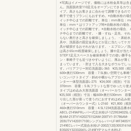
※写真はイメージです。価格には水栓金具等は含
ん。洗面脱衣室110足元をオープンにできるカウ
イプ。高さもお客さまに合わせて調整できるので
椅子で使うプランにもおすすめ。※自動水栓の場
イッチ中心までの距離です。単位：mm単位：m
単位：mm＊はリフトアップ時※自動水栓の場合
イッチ中心までの距離です。※自動水栓の場合、
チ中心までの距離です。・膝・すね・足先、それ
らない奥行きと高さを確保しましょう。・床給水
具や、洗面器の固定金具などが足に当たってケガ
具が破損するおそれがあります。・エプロン／洗
は高さ65cm程度確保しましょう。膝や足が当た
STEP.1足元スペースを確保車椅子での使い勝手
ン・車椅子でも近づきやすいように、厚みが薄く
まっています。・肘まで入る大きなボウルでしっ
す。バリアフリー対応洗面器L-365 ¥25,500（
600×奥行530mm 容量：7.5L狭い空間でも車
いコンパクトタイプ・斜めや横からアプローチで
ンター一体型洗面器L-275 ¥24,000（税別）寸法
370mm 容量：5.0Lフラットな形でゆったり
タイプはめ込み大形洗面器（オーバーカウンター式
¥25,500（税別）寸法：幅600×奥行530mm 容量
り出した形が座って使うのにおすすめはめ込み前
（オーバーカウンター式）L-2160 ¥21,800（
460×奥行510mm 容量：4.5L1234洗面器品番
ABCL-2149APRレバー式立水栓LF-1Z29534025L
栓AM-213TV1420275152AM-200TV1-31786AM-
203UTV1420317100シングルレバーLF-WF340SY31
2149ECレバー式混合水栓LF-200Z(120)305316168
B350SY32332041L-2149FYPマルチ水栓LF-