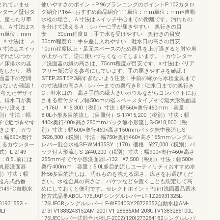
まれていませ
使いやすさのポイントP.96プランニングのポイントP.102カタロ
ンター／壁付タ
グ紹介P.164∼おすすめ商品紹介111単位：mm単位：mm※自動
、座ったり車
水栓の場合、Ａ寸法はスイッチ中心までの距離です。汚れもの
合、Ａ寸法はス
を分けて洗えるＡ：レバーに手が届きやすい 奥行きの目
m単位：mm
安 30cm程度Ｂ：手で水を受けやすい 奥行きの目安
、Ａ寸法は ス
30cm程度Ｃ：手を差し入れやすい 吐水口の高さの目安
Ａ寸法はスイッ
10cm程度以上・足元スペースのため器具を上げ過ぎると肘や肩
ぞれがぶつか
が上がって、逆に使いづらくなってしまいます。・カウンター
／床排水の器
／洗面器の縁の高さは、75cm程度が目安です。※寸法はバリア
をしたり、器
フリー新法等を参考にしています。手の届きやすさを確認！
面器下の空間
STEP.2STEP.3高すぎないよう注意！手前の縁から水栓金具まで
らないか確認！
の寸法縁の高さA：レバーまでの奥行きB：吐水口までの奥行き
を考えたデザイ
C：吐水口の 高さ手前の縁大きいボウルながらコンパクトにお
、排水口が奥
さまる壁付タイプ幅50cmの省スペースタイプそで無大形洗面器
かり洗えま
L-176U ¥15,300（税別）寸法：幅560×奥行460mm 容量：
税別）寸法：幅
8.0L小形多目的流し（目皿付）S-17¥15,200（税別）寸法：幅
椅子で近づきやす
440×奥行400×高さ280mmバック無小形流しS-5¥18,800（税
きます。カウ
別）寸法：幅600×奥行460×高さ150mmバック無中形流しS-
：幅690×奥行
3¥26,300（税別）寸法：幅750×奥行460×高さ165mmシングル
使えるカウンター
レバー混合水栓SF-WM435SY（170）価格 ¥27,000（税別）バ
）L-2149
ック付大形流しS-2¥40,200（税別）寸法：幅900×奥行460×高さ
：8.5L前には
255mmそで付小形洗面器L-132 ¥7,500（税別）寸法：幅500×
丸形洗面器
奥行400mm 容量：5.0L多目的流しユーティリティおすすめ水
税別）寸法：幅
栓56多目的流しは、汚れものを洗える深さ、広さをお選びくだ
水栓方式品番
さい。水栓金具の高さは、バケツなどを置くことも想定して高
-2149FC自動水
めにしておくと便利です。セレクトポイントPoint洗面器品番水
栓方式品番ABCL-176UAPシングルレバーLF-1Z26931325L-
931552L-
176UFCRシングルレバーLF-WF340SY28728352自動水栓AM-
LF-
213TV1383243152AM-200TV1-28586AM-203UTV1383285100L-
176UECレバー式混合水栓LF-200Z(120)273284182シングルレバ