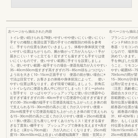
左ページから抽出された内容
右ページから抽出
トイレ使い続けられる78使いやすいやや使いにくい使いにくい
プランニングのポ
手すりの種類と推奨位置下図の手すりの種類別の特長を参考
イントP.68カタ
に、手すりの位置を決めていきましょう。体格や身体状況で使
巻器・リモコンの
いやすい位置はちがうもの。腕が曲がって力が入らない！手が
じなので、場所取
届きにくい！すっと立てる！近すぎても遠すぎても手すりは使
決めていきます。
いにくいものです。使いやすい範囲に手すりを設置しましょ
手を伸ばした位置
う。使いやすい範囲∼縦手すりの場合∼便器先端力が入りやすい
うこと、リモコン
35∼40cm50cm低すぎず高すぎずの75∼85cm頭をぶつけない
やすい範囲65∼7
よう出を大きく10∼15cm正面手すり 便器の前が狭い場合に※
70±5cmの間
寸法は目安です。お客さまの体格や身体状況によって、 使い
15∼30cmが
やすい位置は異なります。必ず現場で確認しましょう。折角広
は用が足せません
いトイレなのに便器を真ん中に付けてしまった！ダミーphoto
〔注意〕高齢者
Ｌ型手すり ひっぱりやプッシュアップなど使い分け便器中心
器総合カタログと
近すぎず遠すぎずの35∼40cm手すり芯便器中心近すぎず遠すぎ
容範囲使いにくい
ずの30∼35cm棚の端手すり芯便器先端立ち上がったとき体の前
取付位置が最優先です
で支えられる15∼30cm肘の高さに近く力が入りやすい便座＋
紙巻器の位置が遠
25cm程度手すり芯便器先端立ち上がったとき体の前で支えられ
な 紙巻器の場合
る15∼30cm肘の高さに近く力が入りやすい便座＋25cm程度遠
31、KF-42Ｍ
い！狭い便器に立ち座りしやすくありがちミス！近すぎる遠す
囲か、もしくは反
ぎる丁度良い棚手すり プッシュアップで身体を支えます※高す
付位置を決めます
ぎると（床から70cm超） 力が入れにくくなります。25cm程
10cm15cm65∼
度15∼30cm50cm以上住まいの基礎知識廊下・階段・玄関エク
25cm程度肩の