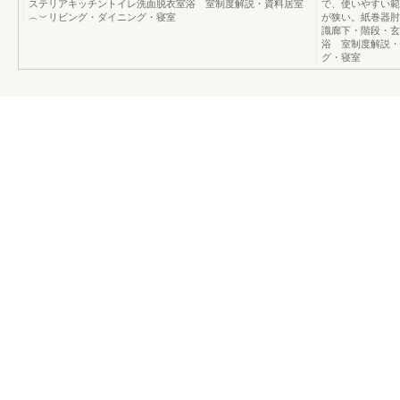
ステリアキッチントイレ洗面脱衣室浴 室制度解説・資料居室
で、使いやすい範
︵︶リビング・ダイニング・寝室
が狭い。紙巻器肘
識廊下・階段・玄
浴 室制度解説
グ・寝室