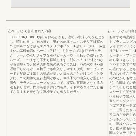
左ページから抽出された内容
右ページから抽出
EXTERIOR,PORCHお出かけのときも、夜暗い中帰ってきたとき
おすすめ商品紹介P
も、晴れの日も、雨の日も、安心の配慮をエクステリアは家の
トプランニングの
外と中をつなぐ接点エクステリアポイント▶詳しくはP.48 ▶住
ライドすべりにく
まいの基礎知識のページ（P.12∼）も併せて□引き戸でラクラ
リアN（サーモス
ク レールのないタイプならベビーカーや 車椅子の通行もス
カーポートフーゴ
ムーズ。 つまずく不安も軽減します。門の出入り46外とつな
樹ら楽（きらら）
がる部屋とひと続きの開放感のあるテラスは、花の水やりや洗
キやテラスで半屋
濯物干しのほか、車椅子でも出入りしやすく便利。サービスヤ
の庭にすることも
ードも配慮ゴミ出しの動線が短いと日々のことだけにグッとラ
りのしやすさで決
クに。外の動線で直行玄関が狭く、車椅子での出入りが難しい
のつながりも考え
場合、テラスにスロープをつないで、寝室に直接出入りする方
ど、玄関までの通
法もあります。門扉も引き戸に門もスライドするタイプだと後
チゴミ出しなど屋
ずさりする必要がなく車椅子でも出入りがラク。
スヤード玄関が狭
へ車椅子で出入り
室リビングダイニ
キ③アプローチ②
ードご覧ください
穴にカギを差し込
がふさがっていて
心 階段やスロー
と、雨や雪も掛か
関エクステリアキ