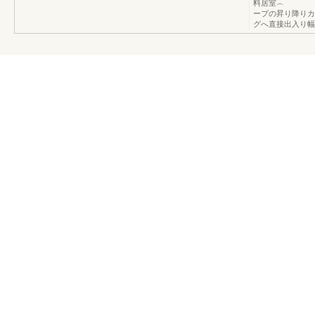
料居室︵ ︶リ
ープの昇り降りカ
グへ直接出入り幅