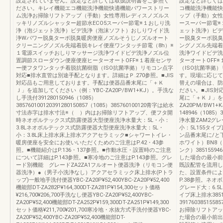
設定されていません。設定など詳しくは取扱説明書をご参照く
設定など詳しくは
ださい。キレイ機能エコ機能洗浄機能快適機能パワーストリー
コ機能洗浄機能快
ム洗浄お掃除リフトアップ（手動）女性専用レディスノズルス
ップ（手動）女性
ッキリノズルシャッター超節水ECO5スーパー節電※１おしり洗
ースーパー節電※
浄（泡ジェット洗浄）ビデ洗浄（泡沫ソフト）おしりワイド洗
ェット洗浄）ビデ
浄Wパワー脱臭ターボ脱臭暖房便座ノズルそうじノズルオート
ー脱臭ターボ脱臭
クリーニングノズル先端着脱キレイ便座ワンタッチ節電（8h）※
ングノズル先端着
１電源スイッチおしりマッサージ洗浄ワイドビデ洗浄ノズル位
洗浄ワイドビデ洗
置調節スローダウン便座便座ヒーターオートOFF※１着座センサ
ターオートOFF
ー便フタワンタッチ着脱抗菌樹脂（ISO抗菌準拠）リモコン点字
（ISO抗菌準拠
対応■排水直管は別途手配となります。詳細はＰ.270参照。■JIS
す。現場に応じて
対応品もご用意しております。手配は便器品番末尾に「＋Ｋ
替えの場合は、防振
Ｊ」を追加してください（例：YBC-ZA20P/BW1+KJ）。手洗な
ださい。■JIS
し手洗付391280150946（1085）
尾に「＋ＫＪ」を
385760100120391280150857（1085）385760100120青字は給水
ZA20PM/BW1
寸法赤字は排水寸法※（ ）内はお掃除リフトアップ、便フタ開
148946（108
時ネオボルテックス式防露便器大型便座洗浄水量大：5L・小：
浄水量ZAM2グレ
3.8Lネオボルテックス式防露便器大型便座洗浄水量大：5L・
小：5L155タ
小：3.8L床上排水床上排水アクアセラミック■シャワートイレ・
ン品番末尾に/と
暖房便座を安全にお使いいただくためのご注意はP.42・43参
ホワイト）BN8
照。■機能紹介はP.136・137参照。■作動水圧・設置時のご注意
ンク）3851559
について詳細はP.143参照。■寒冷地のご注意はP.143参照。グレ
した場合の最小前
ード別機能 グレードZA2ZA1フルオート便器洗浄（リモコン便
既設配管を流用し
器洗浄）●（男子小洗浄なし）アクアセラミック床上排水(Pトラ
た、設置条件によ
ップ)一般地手洗付便器YBC-ZA20P¥52,400YBC-ZA20P¥52,400
P.38参照。ネ
機能部DT-ZA282P¥164,300DT-ZA281P¥154,300セット価格
グレード大：6.5L
¥216,700¥206,700手洗なし便器YBC-ZA20P¥52,400YBC-
イプ床上排水38515
ZA20P¥52,400機能部DT-ZA252P¥159,300DT-ZA251P¥149,300
39176038515
セット価格¥211,700¥201,700寒冷地・水抜方式手洗付便器YBC-
お掃除リフトアッ
ZA20P¥52,400YBC-ZA20P¥52,400機能部DT-
た場合の最小前出