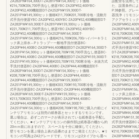
ZA282PN¥164,300DT-ZA281PN¥154,300セット価格
設配管を流用して
¥216,700¥206,700手洗なし便器YBC-ZA20P¥52,400YBC-
た、設置条件によ
ZA20P¥52,400機能部DT-ZA252PN¥159,300DT-
P.38参照。グレ
ZA251PN¥149,300セット価格¥211,700¥201,700寒冷地・流動方
器洗浄（リモコン
式手洗付便器YBC-ZA20P¥52,400YBC-ZA20P¥52,400機能部DT-
アクアセラミック
ZA282PW¥169,300DT-ZA281PW¥159,300セット価格
ZA20PM¥52,400
¥221,700¥211,700手洗なし便器YBC-ZA20P¥52,400YBC-
ZA282PM¥166,
ZA20P¥52,400機能部DT-ZA252PW¥164,300DT-
¥218,700¥208,
ZA251PW¥154,300セット価格¥216,700¥206,700ハイパーキラミ
ZA20PM¥52,400
ック床上排水︵Pトラップ︶一般地手洗付便器BC-
ZA251PM¥151,
ZA20P¥44,400BC-ZA20P¥44,400機能部DT-ZA282P¥164,300DT-
式手洗付便器YBC-ZA
ZA281P¥154,300セット価格¥208,700¥198,700手洗なし便器BC-
DT-ZA282PMN¥
ZA20P¥44,400BC-ZA20P¥44,400機能部DT-ZA252P¥159,300DT-
¥218,700¥208,
ZA251P¥149,300セット価格¥203,700¥193,700寒冷地・水抜方式
ZA20PM¥52,400
手洗付便器BC-ZA20P¥44,400BC-ZA20P¥44,400機能部DT-
ZA251PMN¥151
ZA282PN¥164,300DT-ZA281PN¥154,300セット価格
方式手洗付便器YBC-Z
¥208,700¥198,700手洗なし便器BC-ZA20P¥44,400BC-
部DT-ZA282PMW
ZA20P¥44,400機能部DT-ZA252PN¥159,300DT-
¥223,700¥213,
ZA251PN¥149,300セット価格¥203,700¥193,700寒冷地・流動方
ZA20PM¥52,400
式手洗付便器BC-ZA20P¥44,400BC-ZA20P¥44,400機能部DT-
ZA251PMW¥156
ZA282PW¥169,300DT-ZA281PW¥159,300セット価格
ミック床上排水︵
¥213,700¥203,700手洗なし便器BC-ZA20P¥44,400BC-
ZA20PM¥44,400
ZA20P¥44,400機能部DT-ZA252PW¥164,300DT-
ZA282PM¥166,
ZA251PW¥154,300セット価格¥208,700¥198,700ご購入の前にイ
¥210,700¥200,
ンテリアリモコンは別売の紙巻器とセットするリモコンです。
ZA20PM¥44,400
選ぶ場合は、必ずこのマークが表示されている紙巻器を手配し
ZA251PM¥151,
てください。■インテリアリモコンの操作部は紙巻器の棚から約
式手洗付便器BC-ZA2
20ｍｍ前に出ますので、スペースを十分に確保してください。
ZA282PMN¥166
壁リモコンを選ぶ場合上表の品番のままでご発注ください。■リ
¥210,700¥200,
モコンの写真はZA2グレードです。リモコンは2タイプから選べ
ZA20PM¥44,400