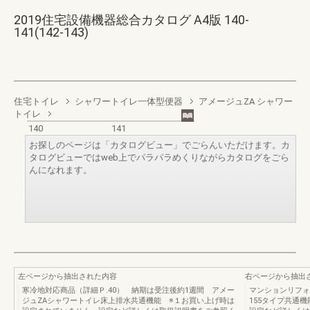
2019住宅設備機器総合カタログ A4版 140-
141(142-143)
住宅トイレ
シャワートイレ一体型便器
アメージュZA シャワー
トイレ
140
141
お探しのページは「カタログビュー」でごらんいただけます。カ
タログビューではweb上でパラパラめくりながらカタログをごら
んになれます。
左ページから抽出された内容
右ページから抽出
寒冷地対応商品（詳細Ｐ.40） 納期は受注後約1週間 アメー
マンションリフォ
ジュZAシャワートイレ床上排水共通機能 ※１お買い上げ時は
155タイプ共通