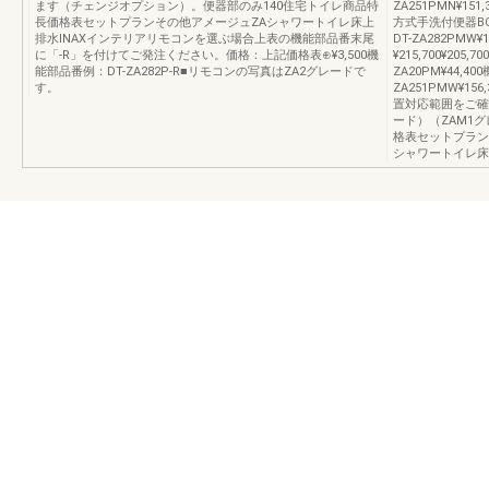
ます（チェンジオプション）。便器部のみ140住宅トイレ商品特
ZA251PMN¥151
長価格表セットプランその他アメージュZAシャワートイレ床上
方式手洗付便器BC-Z
排水INAXインテリアリモコンを選ぶ場合上表の機能部品番末尾
DT-ZA282PMW¥
に「-R」を付けてご発注ください。価格：上記価格表⊕¥3,500機
¥215,700¥205,
能部品番例：DT-ZA282P-R■リモコンの写真はZA2グレードで
ZA20PM¥44,400
す。
ZA251PMW¥156
置対応範囲をご確認
ード）（ZAM1
格表セットプラン
シャワートイレ床上