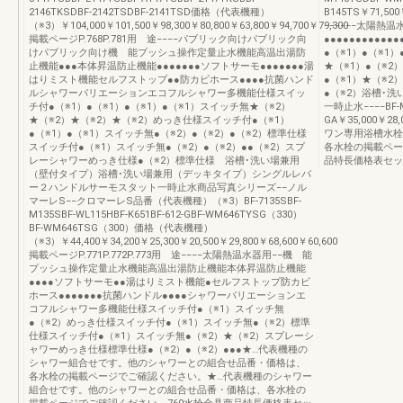
2146TKSDBF-2142TSDBF-2141TSD価格（代表機種）
B145TS￥71,500￥
（※3）￥104,000￥101,500￥98,300￥80,800￥63,800￥94,700￥79,300
−−−−−−太陽熱温
掲載ページP.768P.781用 途−−−−パブリック向けパブリック向
●●●●●●●●●●●●
けパブリック向け機 能プッシュ操作定量止水機能高温出湯防
●（※1）●（※1）
止機能●●●本体昇温防止機能●●●●●●●ソフトサーモ●●●●●●●湯
★（※1）●（※2）
はりミスト機能セルフストップ●●防カビホース●●●●抗菌ハンド
●（※1）★（※2）
ルシャワーバリエーションエコフルシャワー多機能仕様スイッ
●（※2）浴槽･
チ付●（※1）●（※1）●（※1）●（※1）スイッチ無★（※2）
一時止水−−−−BF-M6
★（※2）★（※2）★（※2）めっき仕様スイッチ付●（※1）
GA￥35,000￥28,
●（※1）●（※1）スイッチ無●（※2）●（※2）●（※2）標準仕様
ワン専用浴槽水栓●
スイッチ付●（※1）スイッチ無●（※2）●（※2）●●（※2）スプ
各水栓の掲載ページ
レーシャワーめっき仕様●（※2）標準仕様 浴槽･洗い場兼用
品特長価格表セッ
（壁付タイプ）浴槽･洗い場兼用（デッキタイプ）シングルレバ
ー２ハンドルサーモスタット一時止水商品写真シリーズ−−ノル
マーレS−−クロマーレS品番（代表機種）（※3）BF-7135SBF-
M135SBF-WL115HBF-K651BF-612-GBF-WM646TYSG（330）
BF-WM646TSG（300）価格（代表機種）
（※3）￥44,400￥34,200￥25,300￥20,500￥29,800￥68,600￥60,600
掲載ページP.771P.772P.773用 途−−−−太陽熱温水器用−−機 能
プッシュ操作定量止水機能高温出湯防止機能本体昇温防止機能
●●●●ソフトサーモ●●湯はりミスト機能●セルフストップ防カビ
ホース●●●●●●●抗菌ハンドル●●●●シャワーバリエーションエ
コフルシャワー多機能仕様スイッチ付●（※1）スイッチ無
●（※2）めっき仕様スイッチ付●（※1）スイッチ無●（※2）標準
仕様スイッチ付●（※1）スイッチ無●（※2）★（※2）スプレーシ
ャワーめっき仕様標準仕様●（※2）●（※2）●●●★…代表機種の
シャワー組合せです。他のシャワーとの組合せ品番・価格は、
各水栓の掲載ページでご確認ください。★…代表機種のシャワー
組合せです。他のシャワーとの組合せ品番・価格は、各水栓の