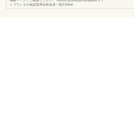
掲載ページでご確認ください。760水栓金具商品特長価格表セッ
トプランその他浴室用水栓金具一覧①INAX