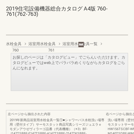
2019住宅設備機器総合カタログ A4版 760-
761(762-763)
水栓金具
浴室用水栓金具
浴室用水栓金具一覧
760
761
お探しのページは「カタログビュー」でごらんいただけます。カ
タログビューではweb上でパラパラめくりながらカタログをごら
んになれます。
左ページから抽出された内容
右ページから抽出
2019年新商品浴室用水栓金具一覧①■シャワーバス水栓洗い場専
洗い場専用（壁付
用（壁付タイプ）サーモスタット商品写真シリーズジュエラｅ
モスタットサーモス
モダンアウゼヴィラーゴ品番（代表機種）（※3）BF-
HW156TSCBF-W
J147TSBBF-E147TSBBF-A147TSBBF-2147TKSBBF-
M140TSDBF-WM