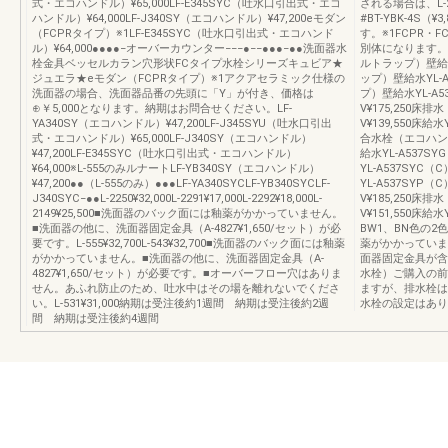
式・エコハンドル）¥65,000LF-E345SYC（吐水口引出式・エコ
される場合は、L-22
ハンドル）¥64,000LF-J340SY（エコハンドル）¥47,200eモダン
#BT-YBK-4S
（FCPRタイプ）※1LF-E345SYC（吐水口引出式・エコハンド
す。※1FCPR・
ル）¥64,000●●●●−オーバーカウンター−−−●−−●●●−●●洗面器水
別体になります。
栓金具ベッセルカラン穴形状FCタイプ水栓シリーズキュビア★
ルトラップ）壁給水Y
ジュエラ★eモダン（FCPRタイプ）※1アクアセラミック仕様の
ップ）壁給水YL-A
洗面器の場合、洗面器品番の先頭に「Y」が付き、価格は
プ）壁給水YL-A53
⊕￥5,000となります。納期はお問合せください。LF-
V¥175,250床
YA340SY（エコハンドル）¥47,200LF-J345SYU（吐水口引出
V¥139,550床給
式・エコハンドル）¥65,000LF-J340SY（エコハンドル）
合水栓（エコハン
¥47,200LF-E345SYC（吐水口引出式・エコハンドル）
給水YL-A537S
¥64,000※L-555のみルナートLF-YB340SY（エコハンドル）
YL-A537SYC
¥47,200●●（L-555のみ）●●●LF-YA340SYCLF-YB340SYCLF-
YL-A537SYP（C
J340SYC−●●L-2250¥32,000L-2291¥17,000L-2292¥18,000L-
V¥185,250床
2149¥25,500■洗面器のバック面には釉薬がかかっていません。
V¥151,550床給
■洗面器の他に、洗面器固定金具（A-4827¥1,650/セット）が必
BW1、BN色の
要です。L-555¥32,700L-543¥32,700■洗面器のバック面には釉薬
薬がかかっていま
がかかっていません。■洗面器の他に、洗面器固定金具（A-
面器固定金具が含
4827¥1,650/セット）が必要です。■オーバーフロー穴はありま
水栓）ご購入の前
せん。あふれ防止のため、吐水中はその場を離れないでくださ
ますが、排水栓は
い。L-531¥31,000納期は受注後約1週間 納期は受注後約2週
水栓の設定はあり
間 納期は受注後約4週間