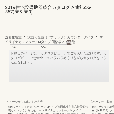
2019住宅設備機器総合カタログ A4版 556-
557(558-559)
洗面化粧室
洗面化粧室（パブリック）カウンタータイプ
マー
ベリイナカウンター／Mタイプ 価格表／その他
556
557
お探しのページは「カタログビュー」でごらんいただけます。カ
タログビューではweb上でパラパラめくりながらカタログをごら
んになれます。
左ページから抽出された内容
右ページから抽出
556マーベリイナカウンター／Mタイプ洗面化粧室商品特長価格
557（★のもの
表セットプランその他マーベリイナカウンター／Ｍタイプ
★（▶P.626）ク