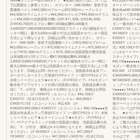
INAX■カウンター奥行500タイプ ■実際の奥行寸法については
¥33,200LF-W
下記図面をご参照ください。カウンター（MB-500M）形状寸法
オートマージュC
図価格ベイシス¥45,000/mプルーム¥53,500/mシークレスト
動水栓●MB-500
¥64,000/mライムストーン¥64,000/mクレセア¥94,000/mグラニ
栓はすべて排水栓
ット¥94,000/m洗面器取付費L-2291:¥11,300L-2292:¥6,300L-
水栓操作レバー●自
2149:¥3,7003方エプロン費¥7,000連結費¥5,000最大
ダン一般水栓クロ
3,6005021128020080305028015022ブラケット式の補強木カウ
E340SY/SE（エコ
ンター間口：最大3,600mm最小寸法は洗面器やカウンター固定
WF340SY（エコハン
方法により異なります。詳細はお問い合わせください。カウン
B350SY（エコハンド
ター（MB-500F）形状寸法図価格ベイシス¥53,000/mプルーム
B355SY（エコハ
¥63,000/mシークレスト¥75,000/mライムストーン¥75,000/mク
式）¥28,100LF-E
レセア¥101,000/mグラニット¥101,000/m洗面器取付費洗面器
ジュGオートマー
は現地取付け3方エプロン費¥7,000連結費¥5,000最大
スネックタイプ）加
2,800510380510408545ブラケット式の補強木カウンター間口：
¥46,100●●●●●
最大2,800mm最小寸法は洗面器やカウンター固定方法により異
モダン一般水栓クロ
なります。詳細はお問い合わせください。洗面器水栓金具アン
¥52,400 LF-E
ダーカウンターカラン穴形状FCPRタイプ（一部FCPR2タイプ）
X340SR¥49,00
水栓シリーズジュエラ★eモダン（FCPR3タイプ）※1eモダン一
WF340S¥31
般水栓アクアセラミック仕様の洗面器の場合、洗面器品番の先
ュ（グースネック
頭に「Y」が付き、価格は⊕￥5,000となります。納期はお問合
G●●●●L-543は
せください。LF-J340SYC（エコハンドル）¥46,100LF-
X340SRCLF-WF
E345SYC（吐水口引出式・エコハンドル）¥64,000LF-
専用水栓ベッセル
E340SYC/SE（エコハンドル）¥52,400 LF-
他マーベリイナカ
X340SRC¥49,000LF-E340SYC（エコハンドル）¥46,100●●●●洗
応についてはP.
面器水栓金具カラン穴形状FCタイプ（一部FCPR2タイプ）水栓
す。 ■カウンタ
シリーズキュビア★ルナートジュエラ★eモダン（FCPR2タイ
合は1mの価格と
プ）※1アクアセラミック仕様の洗面器の場合、洗面器品番の先
す。ご購入の前に
頭に「Y」が付き、価格は⊕￥5,000となります。納期はお問合
により異なります
せください。LF-YA340SY（エコハンドル）¥47,200LF-
カウンターの特注
YB340SY（エコハンドル）¥47,200LF-J345SYU（吐水口引出
ネルはです。（詳