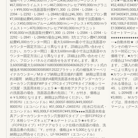
価格ベイシス¥48,000/mプルーム¥56,000/mシークレスト
レS★一般水栓★e
¥67,000/mライムストーン¥67,000/mクレセア¥99,000/mグラニ
¥52,400LF-E3
ット¥99,000/m洗面器取付費¥11,300（L-2594・L-2584・L-
X340SR¥49,00
2394・L-2292・L-2841・L-2848の場合は¥6,300）3方エプロン費
WF340S¥31,20
¥7,000連結費¥5,000カウンター（MB-601N）形状寸法図価格ベ
B350S¥27,70
イシス¥50,000/mプルーム¥59,000/mシークレスト¥70,000/mラ
¥30,100LF-B355
イムストーン¥70,000/mクレセア¥100,000/mグラニット
E130B¥50,
¥100,000/m洗面器取付費¥11,300（L-2594・L-2584・L-2394・L-
Cオートマージュ
2292・L-2841・L-2848の場合は¥6,300）3方エプロン費¥7,000連
●●●●●●●●●●●●
結費¥5,000カウンター間口：最大3,600mm最小寸法は洗面器や
−−●自動水栓★（
カウンター固定方法により異なります。詳細はお問い合わせく
ランその他マーベ
ださい。カウンター間口：最大3,600mm最小寸法は洗面器やカ
カラー対応につい
ウンター固定方法により異なります。詳細はお問い合わせくだ
価格です。■カウ
さい。フロントパネルとの組合せをおすすめします。最大
の場合は1mの価
3,600585最大3,600606116803008030504060625ブラケット式の
ます。ご購入の前
補強木958030080305858012522ブラケット式の補強木マーベリ
ーにより異なりま
イナカウンター／Mタイプ納期は受注後約1週間 納期は受注後
■カウンターの特
約2週間 納期は受注後約4週間洗面器水栓金具アンダーカウン
ネルはです。（詳
ターカラン穴形状FWPタイプFCタイプFCPRタイプ水栓シリー
される場合は、L-229
ズ洗髪・洗面用水栓ジュエラ★一般水栓アクアセラミック仕様
4S、L-2291用：#
の洗面器の場合、洗面器品番の先頭に「Y」が付き、価格は
4S、L-2094用
⊕￥5,000となります。納期はお問合せください。SF-
¥3,800）。Ｍカ
810SYU（エコハンドル）¥61,000SF-800SU¥49,000SF-
イプは、排水栓の
800SYU（エコハンドル）¥51,000LF-J345SYU（吐水口引出式・
マージュ（グース
エコハンドル）¥65,000LF-X340SRC¥49,000●●●●洗面器水栓金
具アンダーカウンターカラン穴形状FCタイプ（一部FCPR2タイ
プ）水栓シリーズキュビア★ルナートジュエラ★eモダン
（FCPR2タイプ）※1アクアセラミック仕様の洗面器の場合、洗
面器品番の先頭に「Y」が付き、価格は⊕￥5,000となります。
納期はお問合せください。LF-YA340SY（エコハンドル）