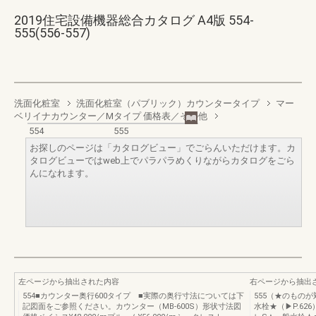
2019住宅設備機器総合カタログ A4版 554-
555(556-557)
洗面化粧室
洗面化粧室（パブリック）カウンタータイプ
マー
ベリイナカウンター／Mタイプ 価格表／その他
554
555
お探しのページは「カタログビュー」でごらんいただけます。カ
タログビューではweb上でパラパラめくりながらカタログをごら
んになれます。
左ページから抽出された内容
右ページから抽出
554■カウンター奥行600タイプ ■実際の奥行寸法については下
555（★のもの
記図面をご参照ください。カウンター（MB-600S）形状寸法図
水栓★（▶P.62