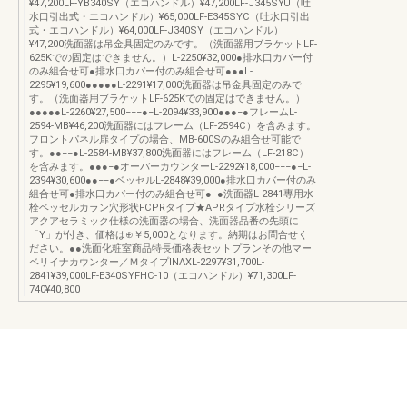
¥47,200LF-YB340SY（エコハンドル）¥47,200LF-J345SYU（吐
水口引出式・エコハンドル）¥65,000LF-E345SYC（吐水口引出
式・エコハンドル）¥64,000LF-J340SY（エコハンドル）
¥47,200洗面器は吊金具固定のみです。（洗面器用ブラケットLF-
625Kでの固定はできません。）L-2250¥32,000●排水口カバー付
のみ組合せ可●排水口カバー付のみ組合せ可●●●L-
2295¥19,600●●●●●L-2291¥17,000洗面器は吊金具固定のみで
す。（洗面器用ブラケットLF-625Kでの固定はできません。）
●●●●●L-2260¥27,500−−−●−L-2094¥33,900●●●−●フレームL-
2594-MB¥46,200洗面器にはフレーム（LF-2594C）を含みます。
フロントパネル扉タイプの場合、MB-600Sのみ組合せ可能で
す。●●−−●L-2584-MB¥37,800洗面器にはフレーム（LF-218C）
を含みます。●●●−●オーバーカウンターL-2292¥18,000−−−●−L-
2394¥30,600●●−−●ベッセルL-2848¥39,000●排水口カバー付のみ
組合せ可●排水口カバー付のみ組合せ可●−●洗面器L-2841専用水
栓ベッセルカラン穴形状FCPRタイプ★APRタイプ水栓シリーズ
アクアセラミック仕様の洗面器の場合、洗面器品番の先頭に
「Y」が付き、価格は⊕￥5,000となります。納期はお問合せく
ださい。●●洗面化粧室商品特長価格表セットプランその他マー
ベリイナカウンター／ＭタイプINAXL-2297¥31,700L-
2841¥39,000LF-E340SYFHC-10（エコハンドル）¥71,300LF-
740¥40,800