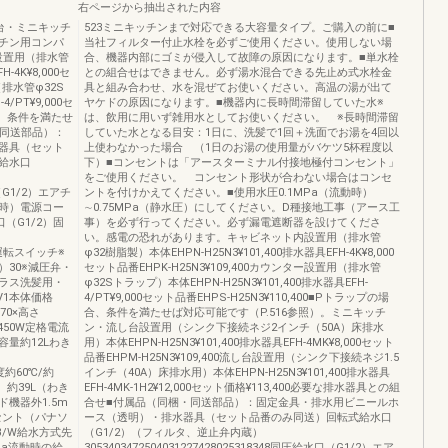
右ページから抽出された内容
台・ミニキッチ
523ミニキッチンまで対応できる大容量タイプ。ご購入の前に■
チン用コンパ
当社フィルター付止水栓を必ずご使用ください。使用しない場
内設置用（排水管
合、機器内部にゴミが侵入して故障の原因になります。■単水栓
-4K¥8,000セ
との組合せはできません。必ず湯水混合できる先止め式水栓金
（排水管φ32S
具と組み合わせ、水を混ぜてお使いください。高温の湯が出て
/PT¥9,000セ
ヤケドの原因になります。■機器内に長時間滞留していた水※
場合、条件を満たせ
は、飲用に用いず雑用水としてお使いください。 ※長時間滞留
・同送部品）：
していた水となる目安：1日に、洗髪で1回＋洗面でお湯を4回以
器具（セット
上使わなかった場合 （1日のお湯の使用量がバケツ5杯程度以
給水口
下）■コンセントは「アースターミナル付接地極付コンセント」
をご使用ください。 コンセント形状が合わない場合はコンセ
口（G1/2）エアチ
ントを付けかえてください。■使用水圧0.1MPa（流動時）
時）電源コー
∼0.75MPa（静水圧）にしてください。D種接地工事（アース工
湯口（G1/2）固
事）を必ず行ってください。必ず漏電遮断器を設けてくださ
い。感電の恐れがあります。キャビネット内設置用（排水管
し弁運転スイッチ※
φ32樹脂製）本体EHPN-H25N3¥101,400排水器具EFH-4K¥8,000
）30※減圧弁・
セット品番EHPK-H25N3¥109,400カウンター設置用（排水管
プラス洗髪用・
φ32Sトラップ）本体EHPN-H25N3¥101,400排水器具EFH-
V1本体価格
4/PT¥9,000セット品番EHPS-H25N3¥110,400■Pトラップの場
70×高さ
合、条件を満たせば対応可能です（P.516参照）。ミニキッチ
力450W定格電流
ン・流し台設置用（シンク下接続ネジ2インチ（50A）床排水
容量約12Lわき
用）本体EHPN-H25N3¥101,400排水器具EFH-4MK¥8,000セット
品番EHPM-H25N3¥109,400流し台設置用（シンク下接続ネジ1.5
度約60℃/約
インチ（40A）床排水用）本体EHPN-H25N3¥101,400排水器具
）約39L（わき
EFH-4MK-1H2¥12,000セット価格¥113,400必要な排水器具との組
機器外1.5m
合せ■付属品（同梱・同送部品）：固定金具・排水用ビニールホ
セント（パナソ
ース（透明）・排水器具（セット品番のみ同送）回転式給水口
3B/W給水方式先
（G1/2）（フィルタ、逆止弁内蔵）
Pa流動時の給
3053403472504031227428025318348同圧給水口（G1/2）エア