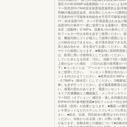
湯圧力※20.055MPa温度調節バイメタルによるON
マー別売(EFH-TM4)安全装置温度過昇防止器(手
同梱付属品固定金具、排水用ビニルホース(透明)
可否条件付で可能単水栓組合せ可否不可膨張水処
※1：給水温度15℃、タンク貯湯温度はわきあげ
温度36℃の条件で一度に使用できる湯量※2：電
水圧（流動時）0.1MPa、流量4L/分の条件にて
社フィルター付止水栓を必ずご使用ください。使
合、機器内部にゴミが侵入して故障の原因になり
との組合せはできません。必ず湯水混合できる先
具と組み合わせ、水を混ぜてお使いください。高
ヤケドの原因になります。■機器内に長時間滞留
は、飲用に用いず雑用水としてお使いください。
していた水となる目安：1日に、洗髪で1回＋洗面
上使わなかった場合 （1日のお湯の使用量がバ
下）■コンセントは「アースターミナル付接地極
をご使用ください。 コンセント形状が合わない
ントを付けかえてください。■使用水圧0.1MPa
∼0.75MPa（静水圧）にしてください。D種接
事）を必ず行ってください。必ず漏電遮断器を設
い。感電の恐れがあります。電源コンセント・プ
タイプ共通機能エコ機能施工・メンテナンスウィ
マー対応（オプション）減圧弁・逃し弁内蔵左右
EHPN-H12V1参考配管図■当社フィルター付止
水器具（別売）が必要となります。■機器への配
レキ管セットなどのステンレスフレキシブル管を
さい。■給水、出湯、同圧給水の配管はそれぞれ
ください。水栓から出る湯（水）の勢いが著しく
があります。自動水栓との接続について■自動水