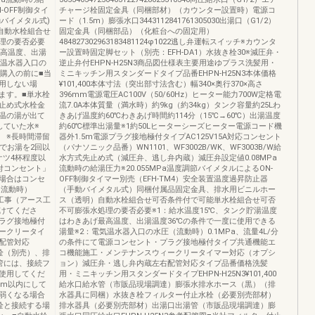
-OFF制御タイ
チャージ栓固定金具（同梱部材）（カウンター設置時）電源コ
動バイメタル式)
ード（1.5m）膨張水口3443112841761305030出湯口（G1/2）
自動水栓組合せ
固定金具（同梱部品）（化粧台への固定用）
理の要否必要
484827302963183481124φ1022逃し弁運転スイッチ※カウンタ
最高温度、出湯
ー設置時固定脚セット（別売：EFH-DA1）水抜き栓30※減圧弁・
気温水器入口の
逆止弁付EHPN-H25N3商品図仕様表主要用途ゆプラス洗髪用・
ご購入の前に■当
ミニキッチン用スタンダードタイプ品番EHPN-H25N3本体価格
用しない場
¥101,400本体寸法（突出部寸法含む）幅340×奥行370×高さ
ます。■単水栓
396mm電源電圧AC100V（50/60Hz）ヒーター能力700W定格電
止め式水栓金
流7.0A本体質量（満水時）約9kg（約34kg）タンク容量約25Lわ
温の湯が出て
きあげ温度約60℃わきあげ時間約114分（15℃→60℃）出湯温度
していた水※
約60℃標準出湯量※1約50Lヒーターシーズヒーター電源コード機
 ※長時間滞留
器外1.5m電源プラグ接地極付タイプAC125V15A対応コンセント
でお湯を2回以
（パナソニック品番）WN1101、WF3002B/WK、WF3003B/W給
ケツ4杯程度以
水方式先止め式（減圧弁、逃し弁内蔵）減圧弁設定値0.08MPa
付コンセント」
流動時の給湯圧力※20.055MPa温度調節バイメタルによるON-
場合はコンセ
OFF制御タイマー別売（EFH-TM4）安全装置温度過昇防止器
（流動時）
（手動バイメタル式）同梱付属品固定金具、排水用ビニルホー
地工事（アース工
ス（透明）自動水栓組合せ可否条件付で可能単水栓組合せ可否
けてくださ
不可膨張水処理の要否必要※1：給水温度15℃、タンク貯湯温度
ラグ接地極付
はわきあげ最高温度、出湯温度36℃の条件で一度に使用できる
ークリータイ
湯量※2：電気温水器入口の水圧（流動時）0.1MPa、流量4L/分
配管対応
の条件にて電源コンセント・プラグ接地極付タイプ共通機能エ
水栓（別売）、排
コ機能施工・メンテナンスウィークリータイマー対応（オプシ
管には、接続フ
ョン）減圧弁・逃し弁内蔵左右配管対応タイプ品番価格洗髪
使用してくだ
用・ミニキッチン用スタンダードタイプEHPN-H25N3¥101,400
1m以内にして
給水口給水管（市販品現場調達）膨張水排水ホース（黒）（排
弱くなる場合
水器具に同梱）水抜き栓フィルター付止水栓（必要別売部材）
栓と接続する場
排水器具（必要別売部材）出湯口出湯管（市販品現場調達）膨