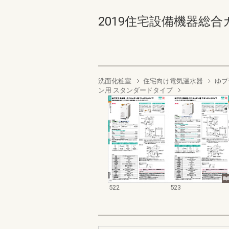
2019住宅設備機器総合カタロ
洗面化粧室
住宅向け電気温水器
ゆプ
ン用 スタンダードタイプ
522
523