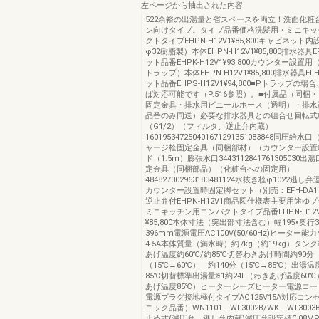
左ページから抽出された内容
522余裕の出湯量と省スペースを両立！洗面化粧
ン向けタイプ。タイプ品番価格洗髪用・ミニキッ
クトタイプEHPN-H12V1¥85,800キャビネット
φ32樹脂製）本体EHPN-H12V1¥85,800排水器具EFH
ット品番EHPK-H12V1¥93,800カウンター設置用
トラップ）本体EHPN-H12V1¥85,800排水器具EFH-4
ット品番EHPS-H12V1¥94,800■Pトラップの
ば対応可能です（P.516参照）。■付属品（同梱
固定金具・排水用ビニールホース（透明）・排水
品番のみ同送）必要な排水器具との組合せ回転式
（G1/2）（フィルタ、逆止弁内蔵）
160195347250401671291351083848同圧給水
ャージ栓固定金具（同梱部材）（カウンター設置
ド（1.5m）膨張水口3443112841761305030出
定金具（同梱部品）（化粧台への固定用）
484827302963183481124水抜き栓φ1022逃
カウンター設置時固定脚セット（別売：EFH-DA1
逆止弁付EHPN-H12V1商品図仕様表主要用途ゆ
ミニキッチン用コンパクトタイプ品番EHPN-H12
¥85,800本体寸法（突出部寸法含む）幅195×奥行3
396mm電源電圧AC100V(50/60Hz)ヒーター能
4.5A本体質量（満水時）約7kg（約19kg）タンク
あげ温度約60℃/約85℃切替わきあげ時間約90分
（15℃→60℃） 約140分（15℃→85℃）出湯温
85℃切替標準出湯量※1約24L（わきあげ温度60℃
あげ温度85℃）ヒーターシーズヒーター電源コード
電源プラグ接地極付タイプAC125V15A対応コン
ニック品番）WN1101、WF3002B/WK、WF300
止め式(減圧弁、逃し弁内蔵)減圧弁設定値0.08M