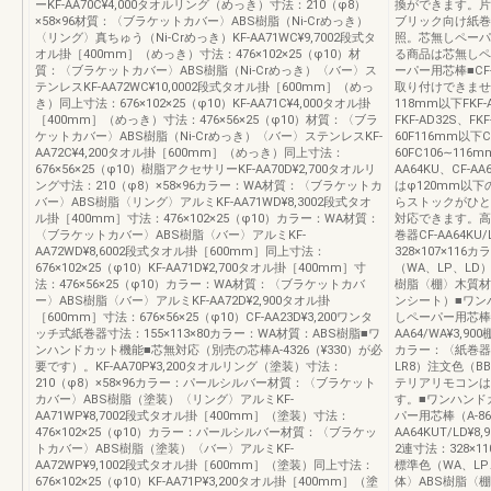
ーKF-AA70C¥4,000タオルリング（めっき）寸法：210（φ8）
換ができます。片
×58×96材質：〈ブラケットカバー〉ABS樹脂（Ni-Crめっき）
ブリック向け紙巻
〈リング〉真ちゅう（Ni-Crめっき）KF-AA71WC¥9,7002段式タ
照。芯無しペーパ
オル掛［400mm］（めっき）寸法：476×102×25（φ10）材
る商品は芯無しペー
質：〈ブラケットカバー〉ABS樹脂（Ni-Crめっき）〈バー〉ス
ーパー用芯棒■CF-
テンレスKF-AA72WC¥10,0002段式タオル掛［600mm］（めっ
取り付けできませ
き）同上寸法：676×102×25（φ10）KF-AA71C¥4,000タオル掛
118mm以下FKF-A
［400mm］（めっき）寸法：476×56×25（φ10）材質：〈ブラ
FKF-AD32S、FKF
ケットカバー〉ABS樹脂（Ni-Crめっき）〈バー〉ステンレスKF-
60F116mm以下CF
AA72C¥4,200タオル掛［600mm］（めっき）同上寸法：
60FC106∼116m
676×56×25（φ10）樹脂アクセサリーKF-AA70D¥2,700タオルリ
AA64KU、CF-A
ング寸法：210（φ8）×58×96カラー：WA材質：〈ブラケットカ
はφ120mm以
バー〉ABS樹脂〈リング〉アルミKF-AA71WD¥8,3002段式タオ
らストックがひと
ル掛［400mm］寸法：476×102×25（φ10）カラー：WA材質：
対応できます。高
〈ブラケットカバー〉ABS樹脂〈バー〉アルミKF-
巻器CF-AA64K
AA72WD¥8,6002段式タオル掛［600mm］同上寸法：
328×107×1
676×102×25（φ10）KF-AA71D¥2,700タオル掛［400mm］寸
（WA、LP、LD
法：476×56×25（φ10）カラー：WA材質：〈ブラケットカバ
樹脂〈棚〉木質材
ー〉ABS樹脂〈バー〉アルミKF-AA72D¥2,900タオル掛
ンシート）■ワン
［600mm］寸法：676×56×25（φ10）CF-AA23D¥3,200ワンタ
しペーパー用芯棒（
ッチ式紙巻器寸法：155×113×80カラー：WA材質：ABS樹脂■ワ
AA64/WA¥3,9
ンハンドカット機能■芯無対応（別売の芯棒A-4326（¥330）が必
カラー：〈紙巻器
要です）。KF-AA70P¥3,200タオルリング（塗装）寸法：
LR8）注文色（B
210（φ8）×58×96カラー：パールシルバー材質：〈ブラケット
テリアリモコンは
カバー〉ABS樹脂（塗装）〈リング〉アルミKF-
す。■ワンハンド
AA71WP¥8,7002段式タオル掛［400mm］（塗装）寸法：
パー用芯棒（A-86
476×102×25（φ10）カラー：パールシルバー材質：〈ブラケッ
AA64KUT/LD
トカバー〉ABS樹脂（塗装）〈バー〉アルミKF-
2連寸法：328×
AA72WP¥9,1002段式タオル掛［600mm］（塗装）同上寸法：
標準色（WA、L
676×102×25（φ10）KF-AA71P¥3,200タオル掛［400mm］（塗
体〉ABS樹脂〈