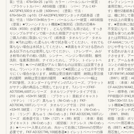
装）寸法：476×56×25（φ10）カラー：パールシルバー材質：
オレフィンシート
〈ブラケットカバー〉ABS樹脂（塗装）〈バー〉アルミKF-
連用芯無しペーパー
AA72P¥3,500タオル掛［600mm］（塗装）寸法：
す）棚付2連紙巻
676×56×25（φ10）CF-AA23P¥3,900ワンタッチ式紙巻器（塗
は、棚に対して垂直
装）寸法：155×113×80カラー：パールシルバー材質：ABS樹脂
それ以上の荷重を
（塗装）■ワンハンドカット機能■芯無対応（別売の芯棒A-
す。■壁自体に強
4326（¥330）が必要です）。どんな空間にも溶け込む、すっき
不安定になり、落
りシンプルデザインで統一された樹脂アクセサリーシリーズ。
強度を保つため厚
ご購入の前に取扱いについて（紙巻器・タオルリング・タオル
または同等以上の下
掛）■汚れは乾いた柔らかい布で拭き取ってください。それでも
CF-AA64につ
落ちない場合は水拭きしてください。■表面をキズつける恐れの
ひじや手をつくな
ある以下のものは使用しないでください。（クレンザー、みが
する恐れがありま
き粉等の粒子の粗い洗剤、シンナー、ベンジン等の溶剤、酸性
クさせます。アー
洗剤、塩素系漂白剤、ナイロンたわし、ブラシ、トイレットペ
ます。アームを本
ーパー等）■バーの材質がアルミ製のものは浴室には設置できま
コンとの組合せが
せん。ワンハンドカット機能について■紙質によっては片手で切
ます。片手で紙の
りにくい場合があります。納期は受注後約1週間 納期は受注後
12F/BW1¥1,6
約2週間 納期は受注後約3週間 ■紙巻器のペーパー幅は
（BW1）材質：ABS
P.357参照。スタンダードなデザインのTJシリーズ。ブラケット
材質：〈本体〉AB
がサテン調の商品もご用意しております。TJシリーズFKF-
CF-AA22H/WA
AD70S¥6,600TJシリーズ タオルリングサテンタイプ寸法：
ラー：標準色（WA
210（φ8）×53×91.5材質：〈ブラケット〉亜鉛ダイキャスト
PP樹脂CF-31¥
（サテン）〈リング〉真ちゅう（Ni-Crめっき）FKF-
128×130×15
AD70C¥6,100TJシリーズ タオルリング寸法：210（φ8）
ット機能■芯無対応（
×53×91.5材質：〈ブラケット〉亜鉛ダイキャスト（Ni-Crめっ
ア付ワンタッチ式紙
き）〈リング〉真ちゅう（Ni-Crめっき）FKF-AD32C¥6,100TJシ
（BW1、BN8
リーズ 紙巻器寸法：138×（127）×（88）材質：〈本体〉亜鉛
樹脂〈前面〉ポリカ
ダイキャスト（Ni-Crめっき）〈紙切板〉ステンレス（Ni-Crめっ
ペーパー用芯棒カラ
き）■ペーパー入替えのため、向かって右側に125mmの空間が
色（BB7）■芯
必要です。FKF-AD32CT¥6,100紙巻器■トイレットペーパーの挿
用芯無しペーパー