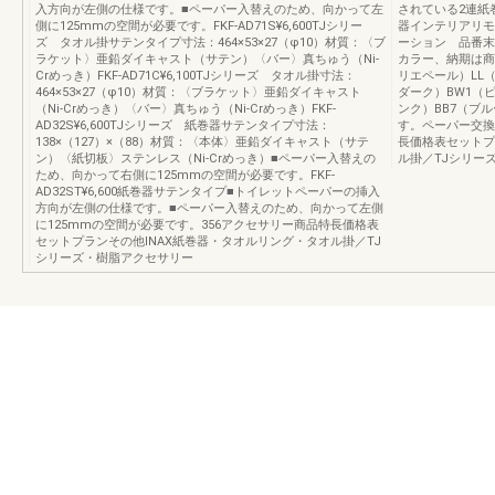
入方向が左側の仕様です。■ペーパー入替えのため、向かって左
されている2連紙
側に125mmの空間が必要です。FKF-AD71S¥6,600TJシリー
器インテリアリモ
ズ タオル掛サテンタイプ寸法：464×53×27（φ10）材質：〈ブ
ーション 品番末
ラケット〉亜鉛ダイキャスト（サテン）〈バー〉真ちゅう（Ni-
カラー、納期は商
Crめっき）FKF-AD71C¥6,100TJシリーズ タオル掛寸法：
リエペール）LL
464×53×27（φ10）材質：〈ブラケット〉亜鉛ダイキャスト
ダーク）BW1（
（Ni-Crめっき）〈バー〉真ちゅう（Ni-Crめっき）FKF-
ンク）BB7（ブ
AD32S¥6,600TJシリーズ 紙巻器サテンタイプ寸法：
す。ペーパー交換
138×（127）×（88）材質：〈本体〉亜鉛ダイキャスト（サテ
長価格表セットプ
ン）〈紙切板〉ステンレス（Ni-Crめっき）■ペーパー入替えの
ル掛／TJシリー
ため、向かって右側に125mmの空間が必要です。FKF-
AD32ST¥6,600紙巻器サテンタイプ■トイレットペーパーの挿入
方向が左側の仕様です。■ペーパー入替えのため、向かって左側
に125mmの空間が必要です。356アクセサリー商品特長価格表
セットプランその他INAX紙巻器・タオルリング・タオル掛／TJ
シリーズ・樹脂アクセサリー