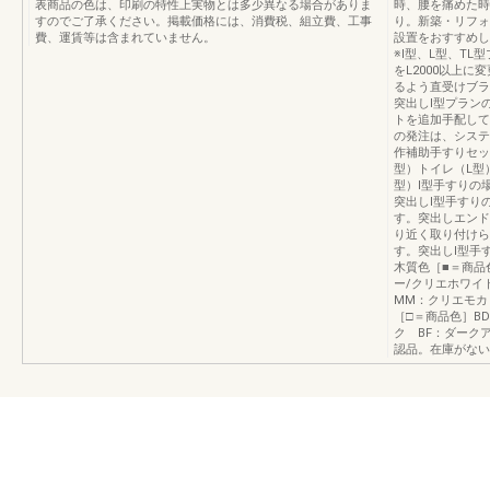
表商品の色は、印刷の特性上実物とは多少異なる場合がありま
時、腰を痛めた時
すのでご了承ください。掲載価格には、消費税、組立費、工事
り。新築・リフォ
費、運賃等は含まれていません。
設置をおすすめ
※Ⅰ型、L型、TL
をL2000以上に
るよう直受けブラ
突出しⅠ型プラン
トを追加手配して
の発注は、システ
作補助手すりセッ
型）トイレ（L型
型）Ⅰ型手すりの
突出しⅠ型手すり
す。突出しエンド
り近く取り付けら
す。突出しⅠ型手
木質色［■＝商品
ー/クリエホワイ
MM：クリエモカ
［□＝商品色］B
ク BF：ダーク
認品。在庫がない場