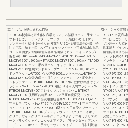
左ページから抽出された内容
右ページから抽出
！10170木質床材床造作材床暖房システム階段ユニット手すりロ
！10171木質
フトはしごシーリングタラップリフォーム階段その他床材オー
フトはしごシーリ
プン用手すり壁付け手すり参考資料P.185注文確認書発注書 ̶特
プン用手すり壁付
注対応品 ̶納まり図P.226手すりラウンドタイプ用途部材名商品
提案場所プランバ
コード単価(円/梱包)梱包内容商品画像（カラーラインアップ）
梱包内容単価必要
断面図̶棒L4000㎜■-RTA400-MAXF¥11,7001L3000㎜■-RTA300-
ラケット納め600棒L6
MAXF¥9,9001L2000㎜■-RTA200-MAXF¥7,5001L600㎜■-RTA060-
ドブラケット□-RT
MAXF¥3,6001エンド用木製エンドキャップ■-RTB003-
600棒L600㎜■-R
MAXF¥2,3002金属エンドキャップ□-RTB002-MAXF¥2,1002エン
プ□-RTB002-MA
ドブラケット□-RTB001-MAXF¥5,1002エンドベース□-RTB010-
MAXF2¥3,300
MAXF¥3,4002階段内廻り・後付けリフォームエンド用突出しエ
MAXF1¥3,6001
ンドブラケット□-RTB006-MAXF¥5,300L/R各1壁付け用壁付けブ
MAXF2¥2,3001
ラケット□-RTB004-MAXF¥3,0002曲がり部用入隅ブラケット□-
関・トイレL型エンド
RTB005-MAXF¥8,4001フレキシブルジョイント□-RTB007-
RTA060-MAXF1
MAXF¥4,1001使用可能範囲90°∼170°平面角度変更ブラケット□-
MAXF2¥5,1001
RTB008-MAXF¥7,4001接続用接続金具□-RTB009-MAXF¥1,6001L
ンドブラケット納め60
字用Ｌ字ブラケット□-RTB011-MAXF¥3,3001T字・H字用Ｔ字ジ
MAXF1¥3,6003
ョイント□-RTB012-MAXF¥3,5001Ⅰ型・笠木用直受けブラケット
MAXF2¥5,1002
□-RTB013-MAXF¥3,3002プレシャスホワイト/クリエアイボリー/
ケット□-RTB01
クリエホワイトクリエペールクリエラスククリエモカクリエダ
突出しエンドブラケッ
ークブラックシャインニッケルアイアンブラックダークアンバ
MAXF1¥3,600
ープレシャスホワイト手すりラウンドタイプ ｜ 部材別規格
MAXFL/R各1