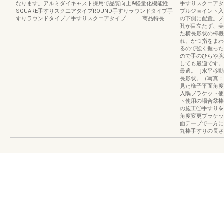
なります。アルミダイキャスト採用で品質向上&軽量化機能性
手すりスクエアタ
SQUARE手すりスクエアタイプROUND手すりラウンドタイプ手
ブルジョイント入
すりラウンドタイプ／手すりスクエアタイプ ｜ 商品特長
の下側に配置。ノ
孔が目立たず、美
た横長形状の棒機
れ、かつ指をまわ
るので強く握った
ので手のひらや腕
しても最適です。
最適。［水平移動
長形状。（写真：
見た様子平面角度
入隅ブラケット使
ト使用の場合③棒
の施工①手すりを
角度変更ブラケッ
面テープで一方に
丸棒手すりの長さ