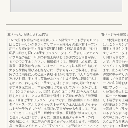
左ページから抽出された内容
右ページから抽出
166木質床材床造作材床暖房システム階段ユニット手すりロフト
167木質床材床
はしごシーリングタラップリフォーム階段その他床材オープン
はしごシーリング
用手すり壁付け手すり参考資料P.185注文確認書発注書 ̶特注対
用手すり壁付け手
応品 ̶納まり図P.226手すりラウンドタイプ・手すりスクエアタ
すりスクエアタイ
イプ商品の色は、印刷の特性上実物とは多少異なる場合があり
り付けられるブラ
ますのでご了承ください。掲載価格には、消費税、組立費、工
とで、角度合わせ
事費、運賃等は含まれていません。クロスを貼る際や引越しで
ジョイントを使用
大きな荷物を運び込む際などに、手すりをパッと取外し、作業
ます。曲がり部の
完了後に簡単に元の位置へ再取付けが可能です。1大きな荷物を
許出願中手すりの
運び込む際、手すりに荷物があたってしまう場合…2着脱用ねじ
墨出しできる位置
をゆるめ、ねじを残して手すりを外します。4ねじ頭に合わせて
ープの印刷線およ
手すりを元に戻し、本固定用ねじで固定してカバーをかぶせま
端はブラケットと
す。3クロスを貼り、ねじ頭付近のクロスに切れ目を入れてねじ
り位置の墨出しに
頭を出します。クロス施工時や引越し対応時に便利な「着脱機
（50mm×30
能」※画像は手すりラウンドタイプです。機能性亜鉛アルミ亜鉛
り下端手すり上端
ダイキャストアルミダイキャスト手すりの金具は亜鉛ダイキャ
点印刷線シンプル
ストが一般的でしたが、本商品の荷重がかかる金具には、アル
を追求したブラケ
ミダイキャストを採用。耐食性に優れ、長期間に渡り安心して
いるようなすっき
ご使用いただけます。さらに、重量も亜鉛ダイキャストの約
るで棒が浮いてい
60％減になり、施工時の作業負担をグッと軽減します。※接続金
スクエアな形状の
具・金属エンドキャップ・T字ジョイントは亜鉛ダイキャストと
なります。※曲が