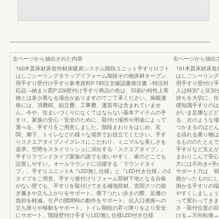
左ページから抽出された内容
右ページから抽出
160木質床材床造作材床暖房システム階段ユニット手すりロフト
161木質床材床
はしごシーリングタラップリフォーム階段その他床材オープン
はしごシーリング
用手すり壁付け手すり参考資料P.185注文確認書発注書 ̶特注対
用手すり壁付け手
応品 ̶納まり図P.226壁付け手すり商品の色は、印刷の特性上実
人は特別”と区別
物とは多少異なる場合がありますのでご了承ください。掲載価
持ちを大切に、住
格には、消費税、組立費、工事費、運賃等は含まれていませ
礎知識手すりのは
ん。今や、住まいづくりになくてはならない基本アイテムの手
がいま足腰などど
すり。家族の安心・安全のために、取付け場所や用途によって
る、次のような場
選べる、手すりをご用意しました。階段まわりをはじめ、玄
つかまるのはどん
関、廊下、トイレなどの様々な場所でお役立てください。手す
る揺れる乗り物は
りスクエアタイプノイズレスにこだわり、ミニマルな美しさを
るもののたとえで
追求。空間をスタイリッシュに演出する「スクエアタイプ」。
手すりなど支えが
手すりラウンドタイプ家族の誰でも使いやすく、家のどこでも
まわりこんで安心
設置しやすい。オールラウンドに活躍する「ラウンドタイ
方には不向き○手
プ」。手すりユニットA『LED無し仕様』と『LED付き仕様』の2
サポート力は 弱
タイプをご用意。手すり後付けリフォーム部材下地となる合板
曲がったものにし
がない壁でも、手すりを取付けできる補強部材。玄関クツの脱
掛かる手すりの端
ぎ履きや立ち上がりをサポート。廊下つたい歩きの際、足腰の
やすくしましょう
負担を軽減。引戸の開閉時の動作をサポート。出入口便座への
って変わってきま
立ち座りや移動をサポート。トイレ階段の昇り降りをより安全
さ・取付位置の目安
にサポート。階段壁付け手すりLED無し仕様LED付き仕様
ける→方向転換→