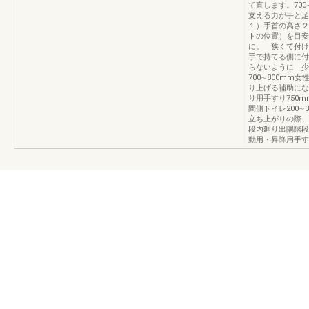
て直します。70
支える力が手と足
１）手首の高さ２
トの位置）を目安
に。 狭くて付け
手で持てる側に付
らないように 少
700∼800mm
り上げる補助にな
り用手すり750m
間側トイレ200∼
立ち上がりの際、
段内廻り出隅階段
動用・昇降用手す