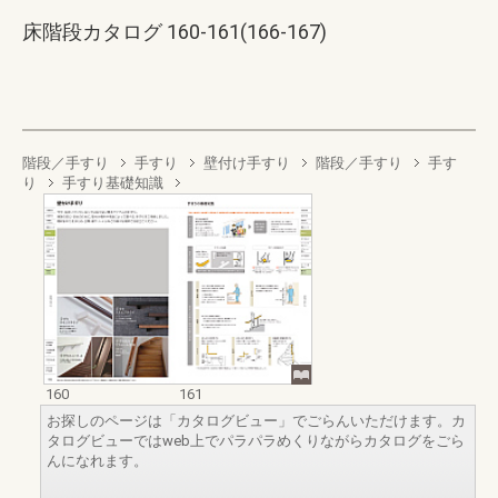
床階段カタログ 160-161(166-167)
階段／手すり
手すり
壁付け手すり
階段／手すり
手す
り
手すり基礎知識
160
161
お探しのページは「カタログビュー」でごらんいただけます。カ
タログビューではweb上でパラパラめくりながらカタログをごら
んになれます。