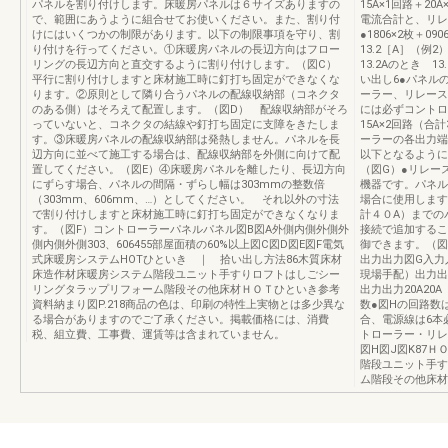
パネルを割り付けします。床暖房パネルは６サイズありますの
15A×1回路＋20
で、範囲にあうように組合せてお使いください。また、割り付
電流合計と、リレ
けにはいくつかの制限があります。以下の制限事項を守り、割
●1806×2枚＋09
り付けを行ってください。①床暖房パネルの長辺方向はフロー
13.2［A］（
リングの長辺方向と直交するように割り付けします。（図C）
13.2Aのとき 1
平行に割り付けしますと床材施工時に釘打ち固定ができなくな
い出し6●パネル
ります。②原則として隣り合うパネルの配線収納部（コネクタ
ーラー、リレース
のある側）はそろえて配置します。（図D） 配線収納部がそろ
には必ずコントロ
っていないと、コネクタの結線や釘打ち固定に支障をきたしま
15A×2回路（
す。③床暖房パネルの配線収納部は発熱しません。パネルを長
ーラーの各出力端
辺方向に並べて施工する場合は、配線収納部を外側に向けて配
以下となるように
置してください。（図E）④床暖房パネルを離したり、長辺方向
（図G）●リレー
にずらす場合、パネルの間隔・ずらし幅は303mmの整数倍
機器です。パネル
（303mm、606mm、…）としてください。 それ以外の寸法
場合に使用します
で割り付けしますと床材施工時に釘打ち固定ができなくなりま
計４０A）までの
す。（図F）コントローラーパネルパネル図B図A外側内側外側外
接続で追加するこ
側内側外側303、606455部屋面積の60%以上図C図D図E図F電気
御できます。（図H
式床暖房システムHOTひといき ｜ 拾い出し方法86木質床材
出力出力図G入力
床造作材床暖房システム階段ユニット手すりロフトはしごシー
現場手配）出力出力
リングタラップリフォーム階段その他床材ＨＯＴひといき参考
出力出力20A2
資料納まり図P.218商品の色は、印刷の特性上実物とは多少異な
数●図Hの回路数
る場合がありますのでご了承ください。掲載価格には、消費
合、電源線は6本
税、組立費、工事費、運賃等は含まれていません。
トローラー・リレ
図H図J図K87
階段ユニット手す
ム階段その他床材