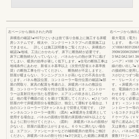
左ページから抽出された内容
右ページから抽出
床構造の確認1●HOTひといきは捨て張り合板上に施工する床暖
最大電流（電力）
房システムです。根太や、コンクリートスラブへの直接施工は
します。 各パネ
できません。 詳しくは施工説明書をご覧ください。床構造の
ズ18061803120
確認2●地域、工法にかかわらず、床下に断熱材が必要です。
390W200W250
床下に断熱材が入っていないと、パネルからの熱が床下に逃げ
3.9A2.0A2.5
てしまい、暖房の効率が著しく低下します。●住宅の断熱工事は
ンペア〕×100
地域条件にあわせ、新省エネ基準以上（次世代型省エネ基準推
線の拾い出し7●
奨）の断熱工事を行ってください。 断熱材が不足しますと、
の接続時に使用し
部屋が暖まらない、ランニングコストが高いなどの不具合が生
スがひとつずつ取
じます。パネル敷設位置、コントローラー取付位置の確認3●部
ー・リレースイッ
屋の間取り、家具の配置を考慮の上、床暖房パネルの敷設位
す。＜床暖房パネ
置、コントローラーの取り付け位置を決定します。コントロー
せ、電源線のコネ
ラーは直射日光が当たる壁面や、エアコンの吹き出し口のそ
わせます。（図J
ば、他の電子機器の近くを避けて配置してください。●ひとつの
何もつなぐ必要は
部屋の中で床暖房部分を複数設け、独立して運転する場合は、1
ます）＜コントロ
台のコントローラーで2チャンネルまで切替え可能です。（2チ
ントローラー等の
ャンネルコントローラー使用）（図A）●床暖房を主暖房として
いるコネクタは不
使用する場合は、パネルの面積が部屋の床面積の60％以上とな
Ｆケーブル（ＶＶ
るように割り付けてください。（図B） 床暖房パネルの面積が
端子に差込みして
少ないと、部屋の温度が上がりません。６０％に満たない場合
又は黄色）は検査
は、エアコン、ファンヒーターなどの補助暖房の使用をご検討
さい。パネルの電流
ください。床暖房パネルの割り付け4●3で決定した範囲に床暖房
要数111リレース