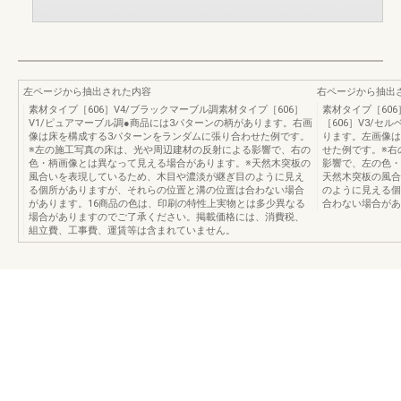
左ページから抽出された内容
右ページから抽出
素材タイプ［606］V4/ブラックマーブル調素材タイプ［606］
素材タイプ［60
V1/ピュアマーブル調●商品には3パターンの柄があります。右画
［606］V3/
像は床を構成する3パターンをランダムに張り合わせた例です。
ります。左画像は
※左の施工写真の床は、光や周辺建材の反射による影響で、右の
せた例です。※右
色・柄画像とは異なって見える場合があります。※天然木突板の
影響で、左の色・
風合いを表現しているため、木目や濃淡が継ぎ目のように見え
天然木突板の風合
る個所がありますが、それらの位置と溝の位置は合わない場合
のように見える個
があります。16商品の色は、印刷の特性上実物とは多少異なる
合わない場合があ
場合がありますのでご了承ください。掲載価格には、消費税、
組立費、工事費、運賃等は含まれていません。