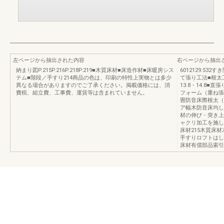
左ページから抽出された内容
右ページから抽出
納まり図P.215P.216P.218P.219■木質床材■床造作材■床暖房シス
6012129.53
テム■階段／手すり214商品の色は、印刷の特性上実物とは多少
て張り工法■根太
異なる場合がありますのでご了承ください。掲載価格には、消
13.8・14.8
費税、組立費、工事費、運賃等は含まれていません。
フォーム（重ね張
畳防音床際根太（
ア幅木防音床均し
材の伸び・突き上
ャクリ加工を施し
床材215木質床
手すりロフトはし
床材有償部品索引