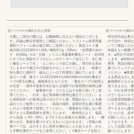
左ページから抽出された内容
右ページから抽出
大量にご発注の際には、記載納期に沿えない場合がございま
特注対応品お客さ
す。詳細は弊社営業所にご確認ください。リフォーム框専用接
の寸法や、特別な
着剤リフォーム框の施工時にご使用ください。商品コード価
いてご確認くださ
格内容LZZZZ009￥1,600／梱包511g（330㎖）・使用量のめや
性能をもつ範囲で
す：約200g／m2・仕様：シリコン系接着剤養生シート・防水性
す。●特注寸法対
にすぐれた両面ポリプロピレンのラミネート加工にて、水に強
します。●特別仕
い養生シートです。・エンボシング加工を施し、弾力性を高め
更等、商品仕様の
ていますので施工中の部材をやさしくガードします。・軽量で
基づいてシステム
持ち運びに便利で、破れにくいので作業性に優れています。商
ください。■限度
品コード価 格サイズLZZZZ005￥5,0001000mm×50m養生テ
える商品を示しま
ープ※発注の際は、梱包単位となります。〈養生テープの使用上
象範囲外となりま
の注意〉・屋外や直射日光があたる場所での長時間の使用は避
意できません。建
けてください。・被着体の水・ゴミなどは十分取り除いてご使
り、やむを得ず商
用ください。・白木、塩ビ系床材の使用は避けてください。ま
けているルールで
た床材以外への使用は張り付けテスト後、問題のないことを確
に品質管理範囲を
認のうえご使用ください。・高温の場所、直射日光を避け風通
いてご説明をして
しのよい冷暗所で保管してください。・被着体を汚染しない特
ダーさまから建主
殊アクリル系粘着材を使用しています。・耐候性がよく、低温
ていただき、必ず
から高温（−5℃∼50℃）まですぐれた粘着力を発揮します。・糊
お願いいたします
残りせず、表面を傷つけずにきれいにはがせます。（市販の粘
しております。）
着テープは、はがすときに床材を痛めることがあります。かな
として品質に関し
らず弊社養生テープをご使用ください。）※養生テープを貼り、
願いいたします。