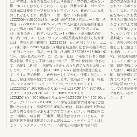
はがす際は、表面の着色がとれたり養生テープの糊が残らない
注の方法がありま
様、ゆっくりはがしてください。なお、踏板や笠木、ボーダー
されているポータ
の裏面には養生テープを貼らないでください。着色がはがれる
い。）なお、この
おそれがあります。商品コード価 格サイズ内容量
能なもの以外お受
LZZZZ004￥25,200幅50mm×25m緑色30巻入商品コード価 格
発注方法商品保証
内容LZZZZ036￥14,200760㎖／本6本入床施工用接着剤床暖房
をご了承の上で製
および床材の施工時にご使用ください。・平面用4穴ノズル
おいて製作します
×6（装着済み）、円すい状ノズル×1（同梱）・使用量のめや
をいただいてくだ
す：約1.6坪／本・仕様：ウレタン樹脂系接着剤※直張り防音床
易判定ツール』を
には、直張り床用接着剤（LZZZZ056）をご使用ください。コニ
い。内容の可否判
シ（株）製KU928C-X直張り床用接着剤直張り防音床の施工時に
書とともに担当工
ご使用ください。商品コード価 格内容LZZZZ056￥16,800／個
る場合、コメント
10kg・使用量のめやす：20m2／個・仕様：1液型ウレタン樹脂
※2.『限度外簡
系接着剤…受注から工場出荷まで約5日。受5※出荷時期に合わせ
（システムポー
て、末尾S（夏用）・末尾W（冬用）のうち適切な方を出荷いた
等、最新情報につ
します。コニシ（株）製KU928R（S/W）補修液※用途に応じ
ください。■限度
て、うすめ液で希釈し、色合わせをしてからご使用ください。※
応、特別仕様対応
仕上げ剤は現場手配にてお願いします。色商品コード価 格量
方になります。■
プレシャスホワイト/クリエアイボリー/クリエホワイト
納期は該当いたし
LZZZZ052￥1,900100ccクリエペールLZZPZ016￥1,900100cc
ついての注意発注
クリエラスクLZZLZ016￥1,900100ccクリエモカ
クされているポー
LZZMZ016￥1,900100ccクリエダークLZZDZ016￥1,900100cc
さい。211
ブラックLZZZZ057￥1,900100cc塗装仕様部材の補修時にご使
用いただけます。有償部品210商品の色は、印刷の特性上実物と
は多少異なる場合がありますのでご了承ください。掲載価格に
は、消費税、組立費、工事費、運賃等は含まれていません。木
質床材床造作材床暖房システム階段ユニット手すりロフトはし
ごシーリングタラップリフォーム階段その他床材有償部品