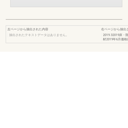
左ページから抽出された内容
右ページから抽出
抽出されたテキストデータはありません。
2019.32019
材2019年6月