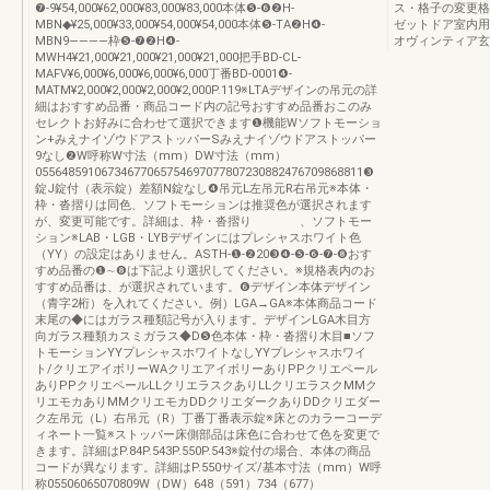
❼-9¥54,000¥62,000¥83,000¥83,000本体❺-❻❷H-
ス・格子の変更格
MBN◆¥25,000¥33,000¥54,000¥54,000本体❺-TA❷H❹-
ゼットドア室内用
MBN9――――枠❺-❼❷H❹-
オヴィンティア玄
MWH4¥21,000¥21,000¥21,000¥21,000把手BD-CL-
MAFV¥6,000¥6,000¥6,000¥6,000丁番BD-0001❹-
MATM¥2,000¥2,000¥2,000¥2,000P.119※LTAデザインの吊元の詳
細はおすすめ品番・商品コード内の記号おすすめ品番おこのみ
セレクトお好みに合わせて選択できます❶機能Wソフトモーショ
ン+みえナイゾウドアストッパーSみえナイゾウドアストッパー
9なし❷W呼称W寸法（mm）DW寸法（mm）
05564859106734677065754697077807230882476709868811❸
錠J錠付（表示錠）差額N錠なし❹吊元L左吊元R右吊元※本体・
枠・沓摺りは同色、ソフトモーションは推奨色が選択されます
が、変更可能です。詳細は、枠・沓摺り 、ソフトモー
ション※LAB・LGB・LYBデザインにはプレシャスホワイト色
（YY）の設定はありません。ASTH-❶-❷20❸❹-❺-❻-❼-❽おす
すめ品番の❶∼❽は下記より選択してください。※規格表内のお
すすめ品番は、が選択されています。❻デザイン本体デザイン
（青字2桁）を入れてください。例）LGA→GA※本体商品コード
末尾の◆にはガラス種類記号が入ります。デザインLGA木目方
向ガラス種類カスミガラス◆D❺色本体・枠・沓摺り木目■ソフ
トモーションYYプレシャスホワイトなしYYプレシャスホワイ
ト/クリエアイボリーWAクリエアイボリーありPPクリエペール
ありPPクリエペールLLクリエラスクありLLクリエラスクMMク
リエモカありMMクリエモカDDクリエダークありDDクリエダー
ク左吊元（L）右吊元（R）丁番丁番表示錠※床とのカラーコーデ
ィネート一覧※ストッパー床側部品は床色に合わせて色を変更で
きます。詳細はP.84P.543P.550P.543※錠付の場合、本体の商品
コードが異なります。詳細はP.550サイズ/基本寸法（mm）W呼
称05506065070809W（DW）648（591）734（677）