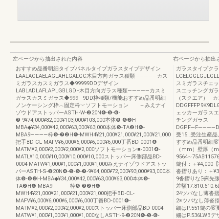
左ページから抽出された内容
右ページから抽出
おすすめ品番明細タイプパネルタイプガラスタイプデザイン
ガラスタイプクラ
LAALACLAELAGLAHLGALGC木目方向ガラス種類―――――カス
LGELGGLGJLG
ミガラスカスミガラス◆99999DDデザイン
スミガラスチェッ
LABLADLAFLAPLGBLGD−木目方向ガラス種類―――――カスミ
スエッチングガラ
ガラスカスミガラス◆999―9DD枠種類/機能おすすめ品番明細
（スクエア）―カ
ノンケーシング枠︵固定枠︶ソフトモーション ＋みえナイ
DDGFFFP9K9D
ゾウドアストッパーASTH-W-❷20N❹-❺-❻-
ェッカーガラスエ
❼-9¥74,000¥82,000¥103,000¥103,000本体❺-❻❷H-
チングガラス――
MBA◆¥34,000¥42,000¥63,000¥63,000本体❺-TA❷H❹-
DGPF―F――――D¥103
MBA9――――枠❺-❼❷H❹-MWH4¥21,000¥21,000¥21,000¥21,000
受15…受注生産
把手BD-CL-MAFV¥6,000¥6,000¥6,000¥6,000丁番BD-0001❹-
すすめ品番明細変
MATM¥2,000¥2,000¥2,000¥2,000ソフトモーション■-0001❹-
（mm）壁厚（m
MATL¥10,000¥10,000¥10,000¥10,000ストッパー床側部品BD-
9564∼75AB1157
0004-MATW¥1,000¥1,000¥1,000¥1,000みえナイゾウドアストッ
錠付：＋¥4,000
パーASTH-S-❷20N❹-❺-❻-❼-9¥64,000¥72,000¥93,000¥93,000本
沓摺りあり：＋¥3
体❺-❻❷H-MBA◆¥34,000¥42,000¥63,000¥63,000本体❺-
9沓摺りなし̶床
TA❷H❹-MBA9――――枠❺-❼❷H❹-
差額17.810.61
MWH4¥21,000¥21,000¥21,000¥21,000把手BD-CL-
24ツバなし薄沓
MAFV¥6,000¥6,000¥6,000¥6,000丁番BD-0001❹-
2※ツバなし薄沓
MATM¥2,000¥2,000¥2,000¥2,000ストッパー床側部品BD-0004-
細はP.551錠の変
MATW¥1,000¥1,000¥1,000¥1,000なしASTH-9-❷20N❹-❺-❻-
細はP.536LW