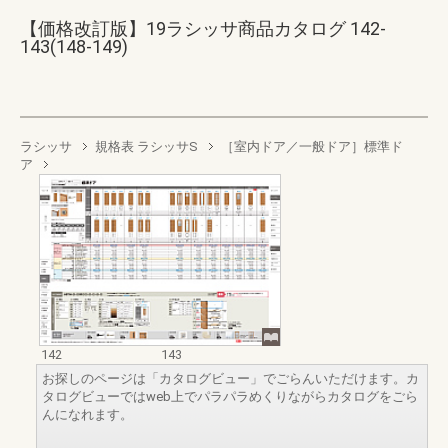
【価格改訂版】19ラシッサ商品カタログ 142-
143(148-149)
ラシッサ
規格表 ラシッサS
［室内ドア／一般ドア］標準ド
ア
142
143
お探しのページは「カタログビュー」でごらんいただけます。カ
タログビューではweb上でパラパラめくりながらカタログをごら
んになれます。