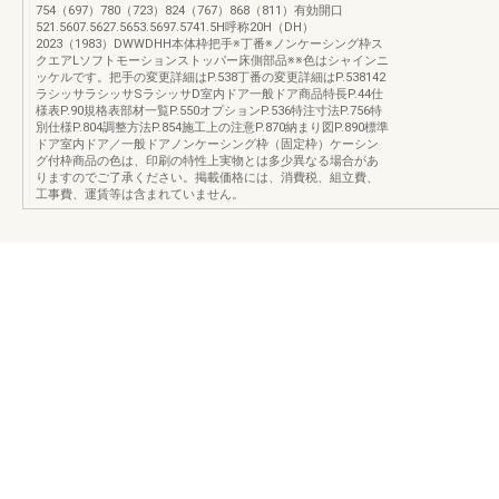
754（697）780（723）824（767）868（811）有効開口
521.5607.5627.5653.5697.5741.5H呼称20H（DH）
2023（1983）DWWDHH本体枠把手※丁番※ノンケーシング枠ス
クエアLソフトモーションストッパー床側部品※※色はシャインニ
ッケルです。把手の変更詳細はP.538丁番の変更詳細はP.538142
ラシッサラシッサSラシッサD室内ドア一般ドア商品特長P.44仕
様表P.90規格表部材一覧P.550オプションP.536特注寸法P.756特
別仕様P.804調整方法P.854施工上の注意P.870納まり図P.890標準
ドア室内ドア／一般ドアノンケーシング枠（固定枠）ケーシン
グ付枠商品の色は、印刷の特性上実物とは多少異なる場合があ
りますのでご了承ください。掲載価格には、消費税、組立費、
工事費、運賃等は含まれていません。