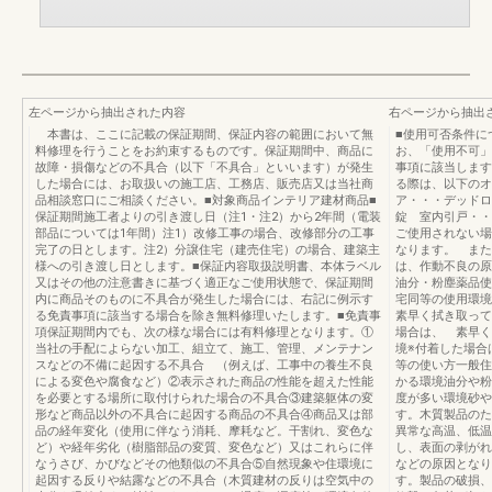
左ページから抽出された内容
右ページから抽出
本書は、ここに記載の保証期間、保証内容の範囲において無
■使用可否条件に
料修理を行うことをお約束するものです。保証期間中、商品に
お、「使用不可」
故障・損傷などの不具合（以下「不具合」といいます）が発生
事項に該当します
した場合には、お取扱いの施工店、工務店、販売店又は当社商
る際は、以下のオ
品相談窓口にご相談ください。■対象商品インテリア建材商品■
ア・・・デッドロ
保証期間施工者よりの引き渡し日（注1・注2）から2年間（電装
錠 室内引戸・・
部品については1年間）注1）改修工事の場合、改修部分の工事
ご使用されない場
完了の日とします。注2）分譲住宅（建売住宅）の場合、建築主
なります。 また
様への引き渡し日とします。■保証内容取扱説明書、本体ラベル
は、作動不良の原
又はその他の注意書きに基づく適正なご使用状態で、保証期間
油分・粉塵薬品使
内に商品そのものに不具合が発生した場合には、右記に例示す
宅同等の使用環
る免責事項に該当する場合を除き無料修理いたします。■免責事
素早く拭き取って
項保証期間内でも、次の様な場合には有料修理となります。①
場合は、 素早く
当社の手配によらない加工、組立て、施工、管理、メンテナン
境※付着した場合
スなどの不備に起因する不具合 （例えば、工事中の養生不良
等の使い方一般住
による変色や腐食など）②表示された商品の性能を超えた性能
かる環境油分や粉
を必要とする場所に取付けられた場合の不具合③建築躯体の変
度が多い環境砂や
形など商品以外の不具合に起因する商品の不具合④商品又は部
す。木質製品のた
品の経年変化（使用に伴なう消耗、摩耗など。干割れ、変色な
異常な高温、低温
ど）や経年劣化（樹脂部品の変質、変色など）又はこれらに伴
し、表面の剥がれ
なうさび、かびなどその他類似の不具合⑤自然現象や住環境に
などの原因となり
起因する反りや結露などの不具合（木質建材の反りは空気中の
す。製品の破損、