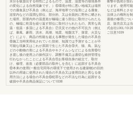
水分を吸放出する特性によるもので、温度、湿度等の環境条件
衝撃や負荷が加わ
の変化による自然現象です。）⑥環境が特に悪い地域又は場所
ります。使用可能
での腐食及び不具合（例えば、海岸地帯での塩害による腐食、
などは有料とさせ
浴室内などの湿潤な部位、部分的、又は全面的に野外に晒され
法律上の権利を制
た場所。部屋内外の温度差が極端に違う部位に取付けられたも
過後の修理につい
の、極端に乾湿を繰り返す部位に取付けられたもの。異常な高
店、販売店又は当
温・低温・多湿による不具合）⑦天災その他の不可抗力（例え
式会社LIXIL-10
ば、暴風、豪雨、洪水、高潮、地震、地盤沈下、落雷、火災な
ご注意1039
ど）により、商品の性能を超える事態が発生した場合の不具合
⑧施工当時実用化されていた技術、知識では予測することが不
可能な現象又はこれが原因で生じた不具合⑨犬、猫、鳥、鼠な
どの小動物の害による不具合やキクイムシなどによる虫害⑩引
き渡し後の使用上の操作誤り、調整不備又は適切な維持管理を
行わなかったことによる不具合⑪お客様自身の組立て、取付
け、修理、改造（必要部品の取外しを含む）に起因する不具合
⑫本来の使用(一般住宅同等の環境下で使用される建築物)の目的
以外の用途に使用された場合の不具合又は使用目的と異なる使
用方法による場合の不具合⑬犯罪などの不法な行為に起因する
破損や不具合商品保証について1038