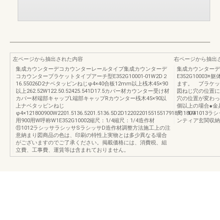
左ページから抽出された内容
右ページから抽出
集成カウンターデコカウンターレールタイプ集成カウンターデ
集成カウンターデ
コカウンターブラケットタイプアーチ型E352G10001-01W2D２
E352G1000
16.55026D2ナベタッピンねじφ4×40合板12mm以上桟木45×90
ます。 ブラケッ
以上262.52W122.50.52425.541D17.5カバー材カウンター受け材
図ねじ穴の位置に
カバー材端部キャップL端部キャップRカウンター桟木45×90以
穴の位置が変わっ
上ナベタッピンねじ
個以上の場合●金
φ4×121800900W2201.5136.5201.5136.5D2D122022015515517918911800
尺：1/41013
用900用W呼称W1E352G10002縮尺：1/4縮尺：1/4造作材
ンティア玄関収納
⑪1012ラシッサラシッサSラシッサD造作材調整方法施工上の注
意納まり図商品の色は、印刷の特性上実物とは多少異なる場合
がございますのでご了承ください。掲載価格には、消費税、組
立費、工事費、運賃等は含まれておりません。