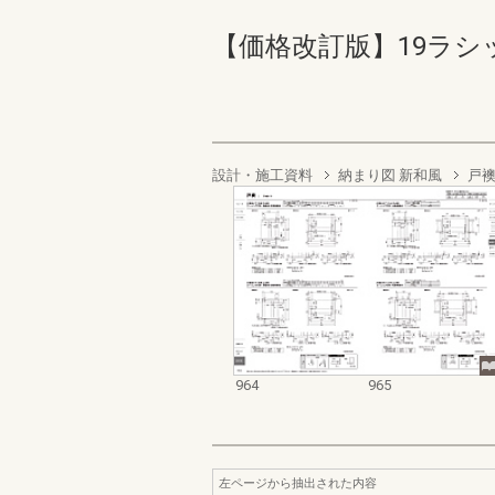
【価格改訂版】19ラシッサ商
設計・施工資料
納まり図 新和風
戸
964
965
左ページから抽出された内容