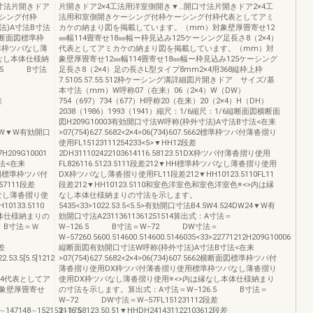
寸法片開きドア
片開きドア2×4工法用洋室側開き▼…開口寸法片開きドア2×4工
シング付枠
法用和室側開きケーシング付枠ケーシング付枠代表としてアミ
法)A寸法B寸法
カケの納まり図を掲載しています。（mm）対象壁厚畳寄せ12
662横断面図標準枠
㎜幅114畳寄せ18㎜幅ー枠見込み125ケーシング足長さ8（2×4）
準枠ツバなし薄
代表としてアミカケの納まり図を掲載しています。（mm）対
なし本体仕様納
象壁厚畳寄せ12㎜幅114畳寄せ18㎜幅ー枠見込み125ケーシング
6.5 B寸法
足長さ8（2×4）足の長さL型タイプ8mm2×4用368縦枠上枠
7.5105.57.55.512枠ケーシング溝詳細図片開きドア サイズ/基
本寸法（mm）W呼称07（在来）06（2×4）W（DW）
差
754（697）734（677）H呼称20（在来）20（2×4）H（DH）
2038（1986）1993（1941）縮尺：1/6縮尺：1/6縦断面図横断面
図H209G10003有効開口寸法W呼称(枠外寸法)A寸法B寸法<在来
W4.5DW▼W有効開口
>07(754)627.5682<2×4>06(734)607.5662標準枠ツバ付薄沓摺り
使用FL15123111254233<5>▼HH12段差
07H209G10001
2DH311102422103614116.58123.51DX枠ツバ付薄沓摺り使用
法<在来
FL826116.5123.5111段差212▼HH標準枠ツバなし薄沓摺り使用
2横断面図標準枠ツバ付
DX枠ツバなし薄沓摺り使用FL11段差212▼HH10123.5110FL11
7111段差
段差212▼HH10123.5110和室色洋室色和室色洋室色※<>内は縁
なし薄沓摺り使
なし本体仕様納まりの寸法を示します。
10133.5110
5435<33>1022.53.5<5.5>有効開口寸法B4.5W4.524DW24▼W有
本体仕様納まりの
効開口寸法A23113611361251514算出式：A寸法＝
 B寸法＝Ｗ
W−126.5 B寸法＝W−72 DW寸法＝
W−57260.5600.514600.514600.5146035<33>22771212H209G10006
段差
縦断面図有効開口寸法W呼称(枠外寸法)A寸法B寸法<在来
2.53.5[5.5]1212
>07(754)627.5682<2×4>06(734)607.5662横断面図標準枠ツバ付
薄沓摺り使用DX枠ツバ付薄沓摺り使用標準枠ツバなし薄沓摺り
141414代表としてア
使用DX枠ツバなし薄沓摺り使用※<>内は縁なし本体仕様納まり
象壁厚畳寄せ
の寸法を示します。算出式：A寸法＝W−126.5 B寸法＝
W−72 DW寸法＝W−57FL151231112段差
2∼147148∼152153∼175
2116.58123.50.51▼HHDH241431122103612段差