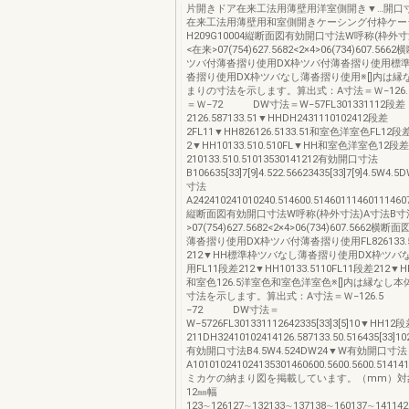
片開きドア在来工法用薄壁用洋室側開き▼…開口
在来工法用薄壁用和室側開きケーシング付枠ケー
H209G10004縦断面図有効開口寸法W呼称(枠外寸
<在来>07(754)627.5682<2×4>06(734)607.5
ツバ付薄沓摺り使用DX枠ツバ付薄沓摺り使用標
沓摺り使用DX枠ツバなし薄沓摺り使用※[]内は縁
まりの寸法を示します。算出式：A寸法＝Ｗ−12
＝Ｗ−72 DW寸法＝W−57FL301331112段差
2126.587133.51▼HHDH2431110102412段差
2FL11▼HH826126.5133.51和室色洋室色FL12段
2▼HH10133.510.510FL▼HH和室色洋室色12段差
210133.510.51013530141212有効開口寸法
B106635[33]7[9]4.522.56623435[33]7[9]4.5
寸法
A242410241010240.514600.5146011146011146
縦断面図有効開口寸法W呼称(枠外寸法)A寸法B寸
>07(754)627.5682<2×4>06(734)607.566
薄沓摺り使用DX枠ツバ付薄沓摺り使用FL826133.5
212▼HH標準枠ツバなし薄沓摺り使用DX枠ツバ
用FL11段差212▼HH10133.5110FL11段差212▼HH
和室色126.5洋室色和室色洋室色※[]内は縁なし
寸法を示します。算出式：A寸法＝Ｗ−126.5
−72 DW寸法＝
W−5726FL301331112642335[33]3[5]10▼HH12
211DH32410102414126.587133.50.516435[33]102
有効開口寸法B4.5W4.524DW24▼W有効開口寸法
A101010241024135301460600.5600.5600.5
ミカケの納まり図を掲載しています。（mm）対
12㎜幅
123∼126127∼132133∼137138∼160137∼14114