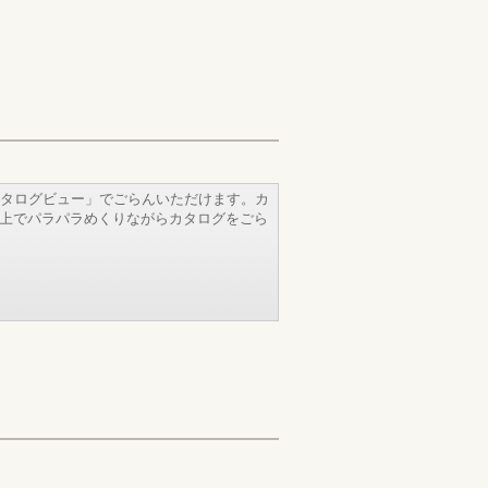
タログビュー」でごらんいただけます。カ
b上でパラパラめくりながらカタログをごら