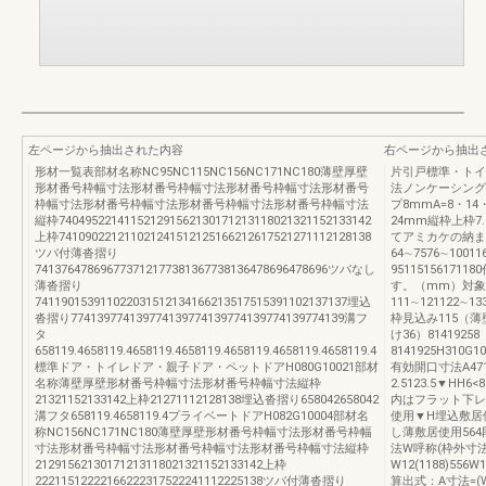
左ページから抽出された内容
右ページから抽出
形材一覧表部材名称NC95NC115NC156NC171NC180薄壁厚壁
片引戸標準・トイ
形材番号枠幅寸法形材番号枠幅寸法形材番号枠幅寸法形材番号
法ノンケーシング
枠幅寸法形材番号枠幅寸法形材番号枠幅寸法形材番号枠幅寸法
プ8mmA=8・14
縦枠740495221411521291562130171213118021321152133142
24mm縦枠上枠7.
上枠741090221211021241512125166212617521271112128138
てアミカケの納ま
ツバ付薄沓摺り
64∼7576∼1001
741376478696773712177381367738136478696478696ツバなし
951151561
薄沓摺り
す。（mm）対象壁
741190153911022031512134166213517515391102137137埋込
111∼121122∼13
沓摺り774139774139774139774139774139774139774139溝フ
枠見込み115（
タ
け36）8141925
658119.4658119.4658119.4658119.4658119.4658119.4658119.4
8141925H310G100
標準ドア・トイレドア・親子ドア・ペットドアH080G10021部材
有効開口寸法A471
名称薄壁厚壁形材番号枠幅寸法形材番号枠幅寸法縦枠
2.5123.5▼HH6<8
21321152133142上枠21271112128138埋込沓摺り658042658042
内はフラット下レ
溝フタ658119.4658119.4プライベートドアH082G10004部材名
使用▼H埋込敷居
称NC156NC171NC180薄壁厚壁形材番号枠幅寸法形材番号枠幅
し薄敷居使用564
寸法形材番号枠幅寸法形材番号枠幅寸法形材番号枠幅寸法縦枠
法W呼称(枠外寸法
21291562130171213118021321152133142上枠
W12(1188)556W1
22211512222166222317522241112225138ツバ付薄沓摺り
算出式：A寸法=(W