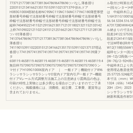
773712177381367738136478696478696ツバなし薄沓摺り
ル取付け時算出式：A
22031512134166213517515391102137137中折れドア
ー(柱センター)
H083G10004部材名称NC95NC115NC156NC171NC180薄壁厚壁
は 中縦枠木口より
形材番号枠幅寸法形材番号枠幅寸法形材番号枠幅寸法形材番号
1/6H311G10
枠幅寸法形材番号枠幅寸法形材番号枠幅寸法形材番号枠幅寸法
56.54.5334.51
縦枠740495221411521291562130171213118021321152133142
A731728DWW4
上枠741090221211021241512125166212617521271112128138
ル納まりの寸法を示し
ツバ付薄沓摺り
段差24122.575352
741376478696773712177381367738136478696478696ツバなし
段差212414115段
薄沓摺り
寸法W呼称(枠外寸
741190153911022031512134166213517515391102137137埋込
W12(1188)556W1
沓摺り774139774139774139774139774139774139774139溝フ
縦枠センター(柱セ
タ
(W−12)/2両
658119.4658119.4658119.4658119.4658119.4658119.4658119.4
(W−76)/2−
無目枠757390757390757390757390757390757390757390ラン
中縦枠木口より共
マ付ドアH109G10006室内ドア ｜ 一般ドア｜機能付ドア896
使用埋込敷居使用
ラシッサラシッサSラシッサD室内ドア室内引戸一般ドア─機能
25.57725.5
付ドアVレール方式調整方法施工上の注意納まり図商品の色は、
本寸法（mm）W呼称
印刷の特性上実物とは多少異なる場合がございますのでご了承
1324（656）145
ください。掲載価格には、消費税、組立費、工事費、運賃等は
20H（DH）202
含まれておりません。
シッサラシッサS
納新和風造作材D