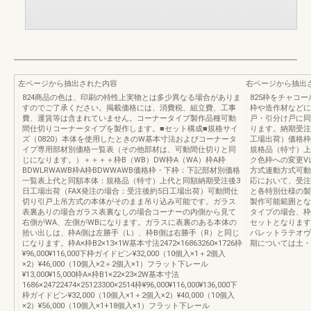
左ページから抽出された内容
右ページから抽出
824商品の色は、印刷の特性上実物とは多少異なる場合がありま
825枠をチャコ
すのでご了承ください。掲載価格には、消費税、組立費、工事
枠や造作材などに
費、運賃等は含まれていません。コーナータイプ製作品種可動
戸・引分け戸に同
間仕切りコーナータイプを製作します。■セット構成■規格サイ
ります。納期受注
ズ（0820）本体を使用したときのW基本寸法およびコーナータ
工場出荷）価格枠
イプ専用部材別価格一覧表（その他部材は、可動間仕切りと同
規格品（特寸）上
じになります。）＋＋＋＋枠B（WB）DW枠A（WA）枠A枠
ク色枠への変更V
BDWLRWAWB枠A枠BDWWAWB価格枠・下枠：下記部材別価格
方式連動方式可動
一覧表上代と同額本体：規格品（特寸）上代と同額納期受注後3
応において、受注
日工場出荷（FAX発注の場合：受注後約5日工場出荷）可動間仕
と各特別仕様の製
切り引戸上吊方式の本体がそのまま吊り込み可能です。ガラス
製作可能範囲とな
表裏ありの場合ガラス表裏なしの場合コーナーの内側から見て
タイプの場合、枠A、
右側がWA、左側がWBになります。ガラスに表裏のある本体の
セットとなります
拾い出しは、枠A側は左勝手（L）、枠B側は右勝手（R）と同じ
パレットラテオヴ
になります。枠A×枠B2×13×1W基本寸法2472×16863260×1726枠
期については土・
¥96,000¥116,000下枠ガイドピン¥32,000（10個入×1＋2個入
×2）¥46,000（10個入×2＋2個入×1）フラット下レール
¥13,000¥15,000枠A×枠B1×22×23×2W基本寸法
1686×24722474×25123300×2514枠¥96,000¥116,000¥136,000下
枠ガイドピン¥32,000（10個入×1＋2個入×2）¥40,000（10個入
×2）¥56,000（10個入×1+18個入×1）フラット下レール