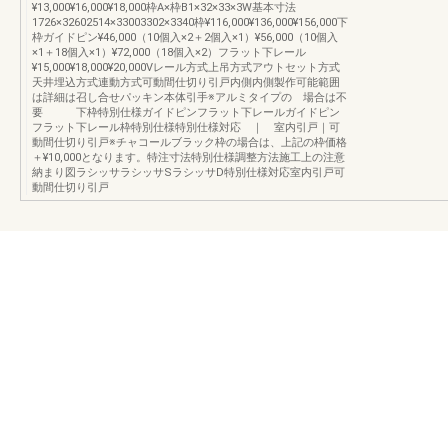
¥13,000¥16,000¥18,000枠A×枠B1×32×33×3W基本寸法
1726×32602514×33003302×3340枠¥116,000¥136,000¥156,000下
枠ガイドピン¥46,000（10個入×2＋2個入×1）¥56,000（10個入
×1＋18個入×1）¥72,000（18個入×2）フラット下レール
¥15,000¥18,000¥20,000Vレール方式上吊方式アウトセット方式
天井埋込方式連動方式可動間仕切り引戸内側内側製作可能範囲
は詳細は召し合せパッキン本体引手※アルミタイプの 場合は不
要 下枠特別仕様ガイドピンフラット下レールガイドピン
フラット下レール枠特別仕様特別仕様対応 ｜ 室内引戸｜可
動間仕切り引戸※チャコールブラック枠の場合は、上記の枠価格
＋¥10,000となります。特注寸法特別仕様調整方法施工上の注意
納まり図ラシッサラシッサSラシッサD特別仕様対応室内引戸可
動間仕切り引戸