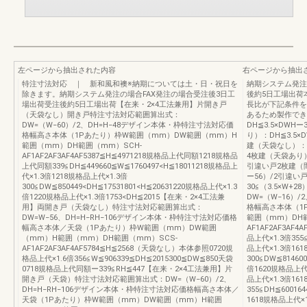
左ページから抽出された内容
右ページから抽出
特注寸法対応 ｜ 新和風和襖※納期については土・日・祝日を
納期システム発注
除きます。納期システム発注の場合FAX発注の場合受注後3日工
後約5日工場出荷
場出荷受注後約5日工場出荷【在来・2×4工法兼用】片開き戸
長比が下記条件を
（天袋なし）開き戸特注寸法対応範囲算出式：
あるため製作でき
DW=（W−60）/2、DH=H−48デザイン本体・枠特注寸法対応価
DH≦3.5×DWH
格幅高さ本体（1Pあたり）枠W範囲（mm）DW範囲（mm）H
り）：DH≦3.5×
範囲（mm）DH範囲（mm）SCH-
建（天袋なし）：DH
AF1AF2AF3AF4AF5387≦H≦4971218規格品上代同額1218規格品
4枚建（天袋あり）：
上代同額339≦DH≦449660≦W≦1760497<H≦18011218規格品上
引違い戸2枚建（間仕
代×1.3倍1218規格品上代×1.3倍
ー56）/2引違い
300≦DW≦850449<DH≦17531801<H≦20631220規格品上代×1.3
30≦（3.5×W
倍1220規格品上代×1.3倍1753<DH≦2015【在来・2×4工法兼
DW=（W−16）
用】両開き戸（天袋なし）特注寸法対応範囲算出式：
格幅高さ本体（1
DW=W−56、DH=H−RH−106デザイン本体・枠特注寸法対応価格
範囲（mm）DH範
幅高さ本体／天袋（1Pあたり）枠W範囲（mm）DW範囲
AF1AF2AF3AF4
（mm）H範囲（mm）DH範囲（mm）SCS-
品上代×1.3倍355≦
AF1AF2AF3AF4AF5784≦H≦2568（天袋なし）本体参照0720規
品上代×1.3倍161
格品上代×1.6倍356≦W≦906339≦DH≦2015300≦DW≦850天袋
300≦DW≦81460
0718規格品上代同額ー339≦RH≦447【在来・2×4工法兼用】片
倍1620規格品上代×
開き戸（天袋）特注寸法対応範囲算出式：DW=（W−60）/2、
品上代×1.3倍161
DH=H−RH−106デザイン本体・枠特注寸法対応価格幅高さ本体／
355≦DH≦60016
天袋（1Pあたり）枠W範囲（mm）DW範囲（mm）H範囲
1618規格品上代×1