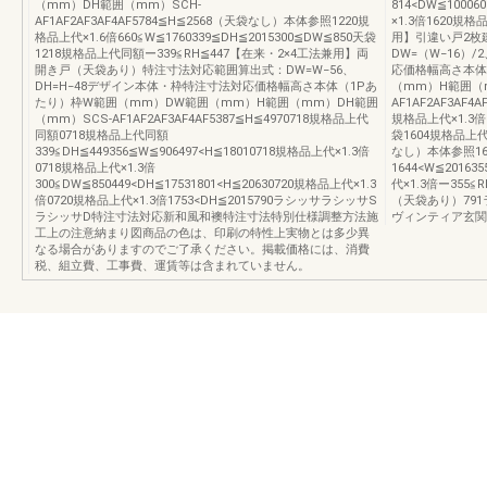
（mm）DH範囲（mm）SCH-
814<DW≦10006
AF1AF2AF3AF4AF5784≦H≦2568（天袋なし）本体参照1220規
×1.3倍1620規格
格品上代×1.6倍660≦W≦1760339≦DH≦2015300≦DW≦850天袋
用】引違い戸2枚
1218規格品上代同額ー339≦RH≦447【在来・2×4工法兼用】両
DW=（W−16）/
開き戸（天袋あり）特注寸法対応範囲算出式：DW=W−56、
応価格幅高さ本体
DH=H−48デザイン本体・枠特注寸法対応価格幅高さ本体（1Pあ
（mm）H範囲（
たり）枠W範囲（mm）DW範囲（mm）H範囲（mm）DH範囲
AF1AF2AF3AF
（mm）SCS-AF1AF2AF3AF4AF5387≦H≦4970718規格品上代
規格品上代×1.3倍6
同額0718規格品上代同額
袋1604規格品上代×
339≦DH≦449356≦W≦906497<H≦18010718規格品上代×1.3倍
なし）本体参照16
0718規格品上代×1.3倍
1644<W≦20163
300≦DW≦850449<DH≦17531801<H≦20630720規格品上代×1.3
代×1.3倍ー355
倍0720規格品上代×1.3倍1753<DH≦2015790ラシッサラシッサS
（天袋あり）79
ラシッサD特注寸法対応新和風和襖特注寸法特別仕様調整方法施
ヴィンティア玄関
工上の注意納まり図商品の色は、印刷の特性上実物とは多少異
なる場合がありますのでご了承ください。掲載価格には、消費
税、組立費、工事費、運賃等は含まれていません。