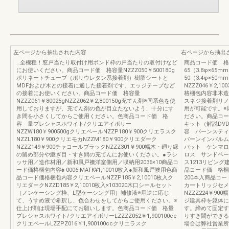
左ページから抽出された内容
右ページから抽出
…全機種！窓戸当たり取付け用ボンド枠の戸当たりの取付けなど
商品コード価 格梱
にお使いください。商品コード価 格容量NZZZ050￥500180g
65（3.8φ×65m
ポリネートチューブ（ポリウレタン系接着剤）樹脂シートと
50（3.4φ×50
MDFおよび木との接着に適した接着剤です。エッジテープなど
NZZZ046￥2,
の接着にお使いください。商品コード価 格容量
格梱包内容非木造用N
NZZZ061￥80025gNZZZ062￥2,800150g充てん剤※同系色を使
スネジ接着剤リノ
用しておりますが、充てん剤の色が目立たないよう、十分にす
用が可能です。※
き間を小さくしてからご使用ください。色商品コード価 格
ださい。商品コード
容 量プレシャスホワイト/クリエアイボリー
キット（解説DVD付
NZZW180￥900500gクリエペールNZZP180￥900クリエラスク
容 バーンステ
NZZL180￥900クリエモカNZZM180￥900クリエダーク
バーンインバルム
NZZZ149￥900チャコールブラックNZZZ301￥900幅木・廻り縁
パット ケンマロ
の留め部分や継ぎ目・すき間の充てんにお使いください。●ラシ
ロス サンドペーパ
ッサ用／造作材用／新和風戸襖洋室側用／収納用2036×10商品コ
ス1213リビン
ード価格梱包内容♠-0006-MATK¥1,10010枚入●新和風戸襖用色商
品コード価 格梱包内
品コード価格梱包内容クリエペールNZZP185￥2,10010枚入ク
200本入商品コード
リエダークNZZD185￥2,10010枚入×103020木口シールセット
カートリッジセメ
（ノンケーシング枠、L型ケーシング用）補修液※用途に応じ
NZZZ224￥90
て、うすめ液で希釈し、色合わせをしてからご使用ください。※
ジ建具枠を躯体に
仕上げ剤は現場手配にてお願いします。色商品コード価 格量
す。締めて固定す
プレシャスホワイト/クリエアイボリーLZZZZ052￥1,900100cc
りすき間ができる
クリエペールLZZPZ016￥1,900100ccクリエラスク
場合は弊社営業所