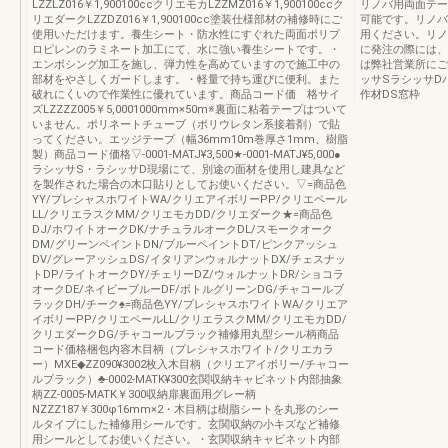
LZZLZ016￥1,900100ccクリエモカLZZMZ016￥1,900100ccク
リノバ用両面テー
リエダークLZZDZ016￥1,900100cc塗装仕様部材の補修時にご
可能です。リノバ
使用いただけます。養生シート・防水性にすぐれた両面ポリプ
用ください。リノ
ロピレンのラミネート加工にて、水に強い養生シートです。・
に発注の際には、
エンボシング加工を施し、弾力性を高めていますので施工中の
は弊社営業所にご
部材をやさしくガードします。・軽量で持ち運びに便利。また
ッサSラシッサD
破れにくいので作業性に優れています。商品コード価 格サイ
作材DS窓枠
ズLZZZZ005￥5,0001000mm×50m※裏面に粘着テープはついて
いません。ポリネートチューブ（ポリウレタン系接着剤）で貼
ってください。エッジテープ（幅36mm10m巻厚さ1mm、樹脂
製）商品コード価格▽-0001-MATJ¥3,500★-0001-MATJ¥5,000●
ラシッサS・ラシッサD現場にて、別途の面材を使用し建具など
を製作された場合の木口貼りとしてお使いください。▽=商品色
YY/プレシャスホワイトWA/クリエアイボリーPP/クリエペール
LL/クリエラスクMM/クリエモカDD/クリエダーク★=商品色
DJ/ホワイトオークDK/ナチュラルオークDL/スモークオーク
DM/グリーンペイントDN/ブルーペイントDT/ピンクアッシュ
DV/グレーアッシュDS/イタリアンウォルナットDX/チェスナッ
トDP/ライトオークDY/チェリーDZ/ウォルナットDR/ショコラ
オークDE/ネイビーブルーDF/ボトルグリーンDG/チャコールブ
ラックDH/チーク♠=商品色YY/プレシャスホワイトWA/クリエア
イボリーPP/クリエペールLL/クリエラスクMM/クリエモカDD/
クリエダークDG/チャコールブラック補修用丸型シール柄商品
コード価格梱包内容木目柄（プレシャスホワイト/クリエカラ
ー）MXE◆ZZ090¥3002枚入木目柄（クリエアイボリー/チャコー
ルブラック）♣-0002-MATK¥300玄関収納キャビネット内部抽象
柄ZZ-0005-MATK￥300収納扉裏面用グレー柄
NZZZ187￥300φ16mm×2・木目柄は樹脂シートを丸形のシー
ルタイプにした補修用シールです。玄関収納の小キズなど補修
用シールとしてお使いください。・玄関収納キャビネット内部