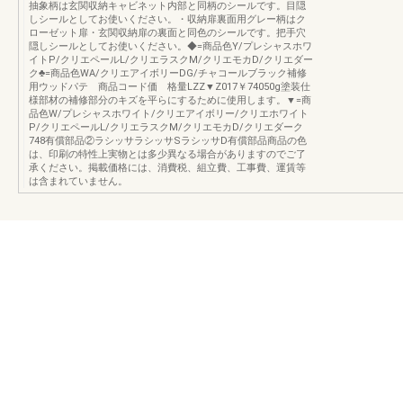
抽象柄は玄関収納キャビネット内部と同柄のシールです。目隠
しシールとしてお使いください。・収納扉裏面用グレー柄はク
ローゼット扉・玄関収納扉の裏面と同色のシールです。把手穴
隠しシールとしてお使いください。◆=商品色Y/プレシャスホワ
イトP/クリエペールL/クリエラスクM/クリエモカD/クリエダー
ク♣=商品色WA/クリエアイボリーDG/チャコールブラック補修
用ウッドパテ 商品コード価 格量LZZ▼Z017￥74050g塗装仕
様部材の補修部分のキズを平らにするために使用します。▼=商
品色W/プレシャスホワイト/クリエアイボリー/クリエホワイト
P/クリエペールL/クリエラスクM/クリエモカD/クリエダーク
748有償部品②ラシッサラシッサSラシッサD有償部品商品の色
は、印刷の特性上実物とは多少異なる場合がありますのでご了
承ください。掲載価格には、消費税、組立費、工事費、運賃等
は含まれていません。