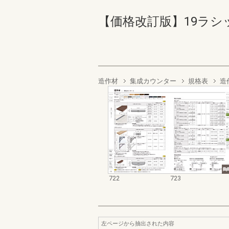
【価格改訂版】19ラシッサ商
造作材
集成カウンター
規格表
造
722
723
左ページから抽出された内容