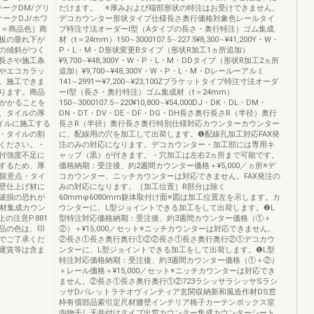
チークDM/グリ
だけます。 ※厚みおよび端部形状の特注はお受けできません。
ークDJ/ホワ
デコカウンター形状タイプ仕様長さ奥行価格対象色レールタイ
■＝商品色］商
プ特注寸法オーダーⅠ型（Aタイプの長さ・奥行特注）ゴム集成
板の垂れ下が
材（t＝24mm）150∼3000107.5∼227.5¥8,300∼¥41,200Y・W・
の傾斜がつく
P・L・M・D形状変更Bタイプ（形状R加工1ヵ所追加）
長さや施工条
¥9,700∼¥48,300Y・W・P・L・M・DDタイプ（形状R加工2ヵ所
やエコカラッ
追加）¥9,700∼¥48,300Y・W・P・L・M・Dレールーアルミ
、施工できま
141∼2991ー¥7,200∼¥23,100Zブラケットタイプ特注寸法オーダ
ります。商品
ーⅠ型（長さ・奥行特注）ゴム集成材（t＝24mm）
上かかることを
150∼3000107.5∼220¥10,800∼¥54,000DJ・DK・DL・DM・
、タイルの厚
DN・DT・DV・DE・DF・DG・DH長さ奥行長さR（半径）奥行
イルに施工する
長さR（半径）奥行長さ奥行特別仕様対応カウンターカウンター
・タイルの割
に、配線用の穴を加工して出荷します。❶配線孔加工対応FAX発
ください。・
注のみの対応になります。デコカウンター・加工部には専用キ
付強度不足に
ャップ（黒）が付きます。・穴加工は左右2ヵ所まで可能です。
するため、厚
価格納期：受注後、約2週間カウンター価格＋¥5,000／ヵ所※デ
の留意点・タイ
コカウンター、ニッチカウンターは対応できません。FAX発注の
壁仕上げ材に
みの対応になります。［加工位置］R部分は除く
破損の恐れが
60mmφ6080mm躯体取付け面※図は加工位置左を示します。カ
作材集成カウン
ウンターに、L型ジョイントできる加工をして出荷します。❷L
上の注意P.881
型特注対応価格納期：受注後、約3週間カウンター価格（①＋
商品の色は、印
②）＋¥15,000／セット※ニッチカウンターは対応できません。
でご了承くだ
②長さ①長さ奥行奥行①②②長さ①長さ奥行奥行②①デコカウ
運賃等は含ま
ンターに、L型ジョイントできる加工をして出荷します。❶L型
特注対応価格納期：受注後、約3週間カウンター価格（①＋②）
＋レール価格＋¥15,000／セット※ニッチカウンターは対応でき
ません。②長さ①長さ奥行奥行①②723ラシッサラシッサSラシ
ッサDパレットラテオヴィンティア玄関収納新和風造作材DS窓
枠有償部品索引定尺材腰壁インテリア格子カーテンボックス室
内物干し天井付けタイプ出窓カウンター集成カウンターシート