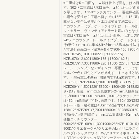
※二重線はR木口面を、▲印は仕上げ面を、は木
す。3024※二重線はR木口面を、▲印は仕上げ面
を示します。！153ニッチカウンター…要在庫確
い場合は受注から工場出荷まで約15日。！15…
庫がない場合は受注から工場出荷まで約20日。！2
コカウンター（ブラケットタイプ）は、レール加
ットカラー、ヴィンティアカラー対応のみとなりま
重線はR木口面を、▲印は仕上げ面を、は木目方
242デコカウンターレールタイプブラケットタイプ
行)単位：mmゴム集成材t=24mm入数本体寸法
だ寸法］商品コード価格Aタイプ900×155［900×16
NZE□075¥9,1001900×220［900×227.5］
NZE□076¥12,60011800×155［1800×162.5］
NZE□077¥17,30011800×220［1800×227.5］NZE□
レール・シンプルなデザインの、専用レールです
シルバー色）取付けビスが見えず、すっきりと納
す。・耐荷重は450mm間隔内で15kg未満です。L
（L=891）NZEZ003¥7,2001L1800用（L=1791）
NZEZ004¥11,5001220155900・1800※2540168.
さ×奥行)単位：mmゴム集成材t=24mm入数商
イプ600×155■-0001-MBJ5¥9,7001ブラケッ
は450mm間隔内で15kg未満です。130×130NZEZ02
トレート型・耐荷重は450mm間隔内で15kg未
128×128NZEZ091¥7,7001155600※130258530130
寸法(長さ×奥行)単位：mmゴム集成材t=30mm
価格ニッチカウンター
600×235NZE□009¥11,3001900×235NZE□010¥15
900D/クリエダークM/クリエモカL/クリエラス
ルY/プレシャスホワイトW/クリエアイボリーDN
トDT/ピンクアッシュDV/グレーアッシュDE/ネ