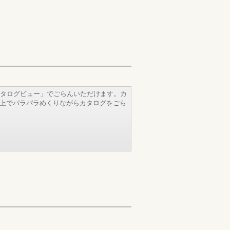
タログビュー」でごらんいただけます。カ
b上でパラパラめくりながらカタログをごら