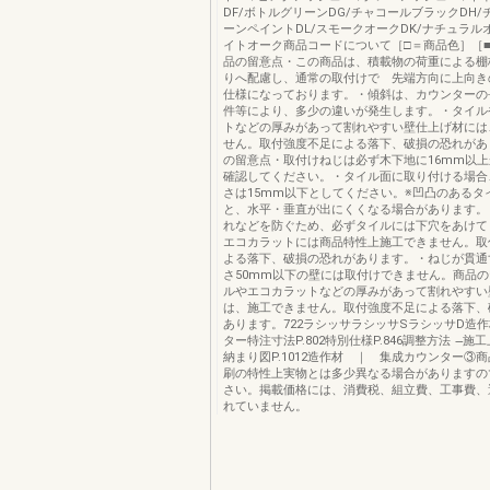
DF/ボトルグリーンDG/チャコールブラックDH/
ーンペイントDL/スモークオークDK/ナチュラルオ
イトオーク商品コードについて［□＝商品色］［
品の留意点・この商品は、積載物の荷重による棚
りへ配慮し、通常の取付けで 先端方向に上向き
仕様になっております。・傾斜は、カウンターの
件等により、多少の違いが発生します。・タイル
トなどの厚みがあって割れやすい壁仕上げ材には
せん。取付強度不足による落下、破損の恐れがあ
の留意点・取付けねじは必ず木下地に16mm以
確認してください。・タイル面に取り付ける場合
さは15mm以下としてください。※凹凸のあるタ
と、水平・垂直が出にくくなる場合があります。
れなどを防ぐため、必ずタイルには下穴をあけて
エコカラットには商品特性上施工できません。取
よる落下、破損の恐れがあります。・ねじが貫通
さ50mm以下の壁には取付けできません。商品
ルやエコカラットなどの厚みがあって割れやすい
は、施工できません。取付強度不足による落下、
あります。722ラシッサラシッサSラシッサD造
ター特注寸法P.802特別仕様P.846調整方法 ̶施工
納まり図P.1012造作材 ｜ 集成カウンター③
刷の特性上実物とは多少異なる場合がありますの
さい。掲載価格には、消費税、組立費、工事費、
れていません。