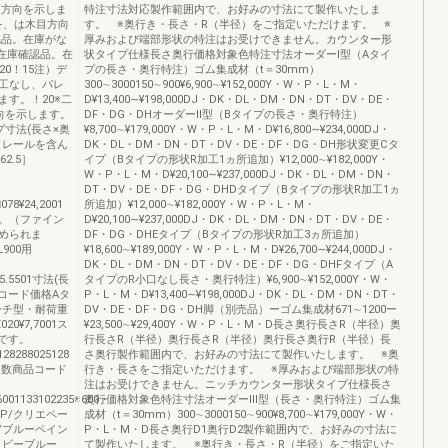
目方向を示しま
特注寸法対応製作範囲内で、お好みの寸法にて製作いたしま
を、は木目方向
す。 ※奥行き・長さ・R（半径）をご指定いただけます。 ※
認品。在庫がな
厚みおよび端部形状の特注はお受けできません。カウンター形
要在庫確認品。在
状タイプ仕様長さ奥行価格対象色特注寸法オーダーⅠ型（Aタイ
0！15注）デ
プの長さ・奥行特注）ゴム集成材（t＝30mm）
工なし、パレ
300∼3000150∼900¥6,900∼¥152,000Y・W・P・L・M・
す。！20※二
D¥13,400∼¥198,000DJ・DK・DL・DM・DN・DT・DV・DE・
向を示します。
DF・DG・DHオーダーⅡ型（Bタイプの長さ・奥行特注）
寸法(長さ×奥
¥8,700∼¥179,000Y・W・P・L・M・D¥16,800∼¥234,000DJ・
［レールを含ん
DK・DL・DM・DN・DT・DV・DE・DF・DG・DH形状変更Cタ
2.5］
イプ（Bタイプの形状R加工1ヵ所追加）¥12,000∼¥182,000Y・
W・P・L・M・D¥20,100∼¥237,000DJ・DK・DL・DM・DN・
DT・DV・DE・DF・DG・DHDタイプ（Bタイプの形状R加工1ヵ
078¥24,2001
所追加）¥12,000∼¥182,000Y・W・P・L・M・
。（ファイン
D¥20,100∼¥237,000DJ・DK・DL・DM・DN・DT・DV・DE・
められま
DF・DG・DHEタイプ（Bタイプの形状R加工3ヵ所追加）
900用
¥18,600∼¥189,000Y・W・P・L・M・D¥26,700∼¥244,000DJ・
DK・DL・DM・DN・DT・DV・DE・DF・DG・DHFタイプ（A
525.5501寸法(長
タイプのR小口なし長さ・奥行特注）¥6,900∼¥152,000Y・W・
品コード価格Aタ
P・L・M・D¥13,400∼¥198,000DJ・DK・DL・DM・DN・DT・
トアーチ型・耐荷重
DV・DE・DF・DG・DH脚（別売品）ーゴム集成材671∼1200ー
0¥7,7001ス
¥23,500∼¥29,400Y・W・P・L・M・D長さ奥行長さR（半径）奥
満です。
行長さR（半径）奥行長さR（半径）奥行長さ奥行R（半径）長
128288025128
さ奥行製作範囲内で、お好みの寸法にて製作いたします。 ※奥
入数商品コード
行き・長さをご指定いただけます。 ※厚みおよび端部形状の特
注はお受けできません。ニッチカウンター形状タイプ仕様長さ
,6001133102235※600・
奥行価格対象色特注寸法オーダーⅢ型（長さ・奥行特注）ゴム集
クP/クリエペー
成材（t＝30mm）300∼3000150∼900¥8,700∼¥179,000Y・W・
/ブルーペイン
P・L・M・D長さ奥行D1奥行D2製作範囲内で、お好みの寸法に
イビーブルー
て製作いたします。 ※奥行き・長さ・R（半径）をご指定いた