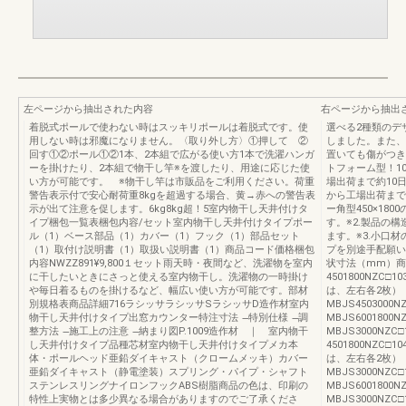
左ページから抽出された内容
右ページから抽出
着脱式ポールで使わない時はスッキリポールは着脱式です。使
選べる2種類のデ
用しない時は邪魔になりません。〈取り外し方〉①押して ②
しました。また、
回す①②ポール①②1本、2本組で広がる使い方1本で洗濯ハンガ
置いても傷がつき
ーを掛けたり、2本組で物干し竿※を渡したり、用途に応じた使
トフォーム型！1
い方が可能です。 ※物干し竿は市販品をご利用ください。荷重
場出荷まで約10
警告表示付で安心耐荷重8kgを超過する場合、黄→赤への警告表
から工場出荷まで
示が出て注意を促します。6kg8kg超！5室内物干し天井付けタ
ー角型450×18
イプ梱包一覧表梱包内容/セット室内物干し天井付けタイプポー
す。※2.製品の
ル（1）ベース部品（1）カバー（1）フック（1）部品セット
ます。※3.小口
（1）取付け説明書（1）取扱い説明書（1）商品コード価格梱包
プを別途手配願
内容NWZZ891¥9,800１セット雨天時・夜間など、洗濯物を室内
状寸法（mm）商
に干したいときにさっと使える室内物干し。洗濯物の一時掛け
4501800NZC□
や毎日着るものを掛けるなど、幅広い使い方が可能です。部材
は、左右各2枚）（L
別規格表商品詳細716ラシッサラシッサSラシッサD造作材室内
MBJS4503000NZC
物干し天井付けタイプ出窓カウンター特注寸法 ̶特別仕様 ̶調
MBJS6001800NZC
整方法 ̶施工上の注意 ̶納まり図P.1009造作材 ｜ 室内物干
MBJS3000NZC□
し天井付けタイプ品種芯材室内物干し天井付けタイプメカ本
4501800NZC□
体・ポールヘッド亜鉛ダイキャスト（クロームメッキ）カバー
は、左右各2枚）（L
亜鉛ダイキャスト（静電塗装）スプリング・パイプ・シャフト
MBJS3000NZC□10
ステンレスリングナイロンフックABS樹脂商品の色は、印刷の
MBJS6001800NZC
特性上実物とは多少異なる場合がありますのでご了承くださ
MBJS3000NZC□1