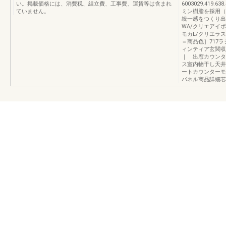
い。掲載価格には、消費税、組立費、工事費、運賃等は含まれ
6003029.419.
ていません。
ミン樹脂を採用（
統一感をつくり出
WA/クリエアイ
モカL/クリエラ
＝商品色］717
ィンティア玄関
｜ 出窓カウンタ
ス室内物干し天井
ートカウンターモ
パネル商品詳細芯